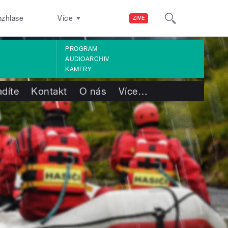
ozhlase
Více
ŽIVĚ
PROGRAM
AUDIOARCHIV
KAMERY
adíte
Kontakt
O nás
Více
…