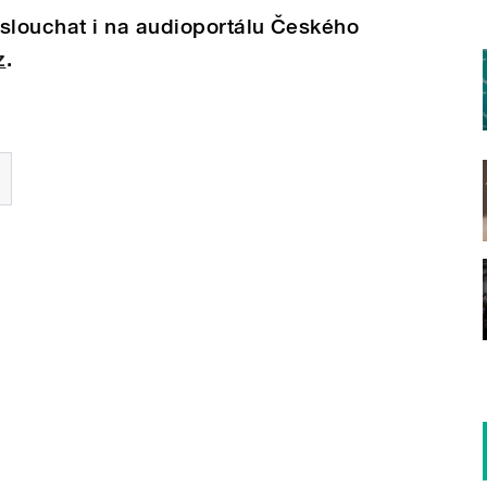
louchat i na audioportálu Českého
z
.