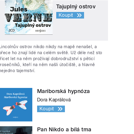
Tajuplný ostrov
Koupit
Lincolnův ostrov nikdo nikdy na mapě nenašel, a
přece ho znají lidé na celém světě. Už déle než sto
třicet let na něm prožívají dobrodružství s pěticí
trosečníků, kteří na něm našli útočiště, a hlavně
nejedno tajemství.
Mariborská hypnóza
Dora Kaprálová
Koupit
Pan Nikdo a bílá tma