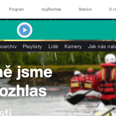
Program
mujRozhlas
Stanice
O r
oarchiv
Playlisty
Lidé
Kamery
Jak nás nal