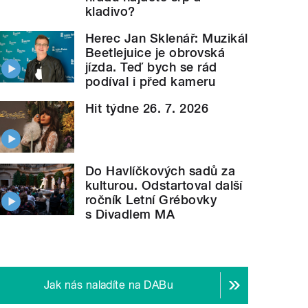
kladivo?
Herec Jan Sklenář: Muzikál
Beetlejuice je obrovská
jízda. Teď bych se rád
podíval i před kameru
Hit týdne 26. 7. 2026
Do Havlíčkových sadů za
kulturou. Odstartoval další
ročník Letní Grébovky
s Divadlem MA
Jak nás naladíte na DABu