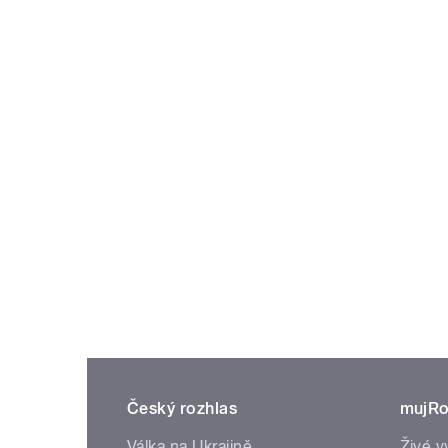
Český rozhlas
mujRo
Válka na Ukrajině
Živé v