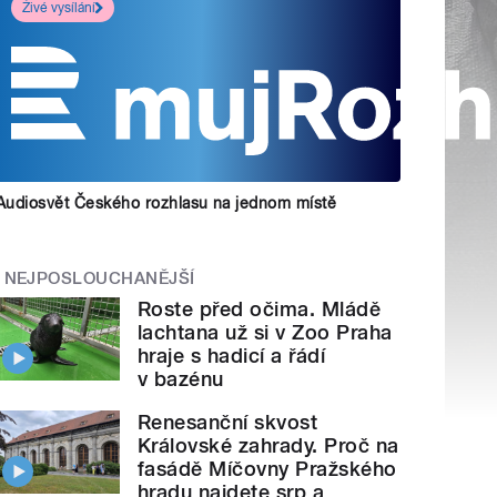
Živé vysílání
Audiosvět Českého rozhlasu na jednom místě
NEJPOSLOUCHANĚJŠÍ
Roste před očima. Mládě
lachtana už si v Zoo Praha
hraje s hadicí a řádí
v bazénu
Renesanční skvost
Královské zahrady. Proč na
fasádě Míčovny Pražského
hradu najdete srp a