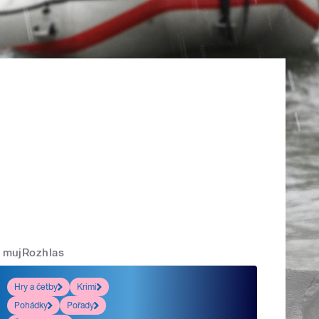
mujRozhlas
Hry a četby
Krimi
Pohádky
Pořady