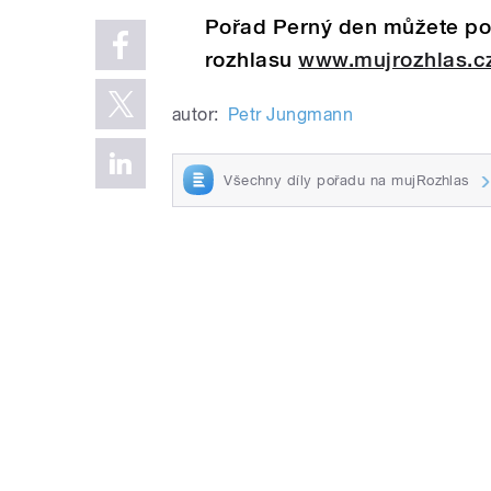
Pořad Perný den můžete pos
rozhlasu
www.mujrozhlas.c
autor:
Petr Jungmann
Všechny díly pořadu na mujRozhlas