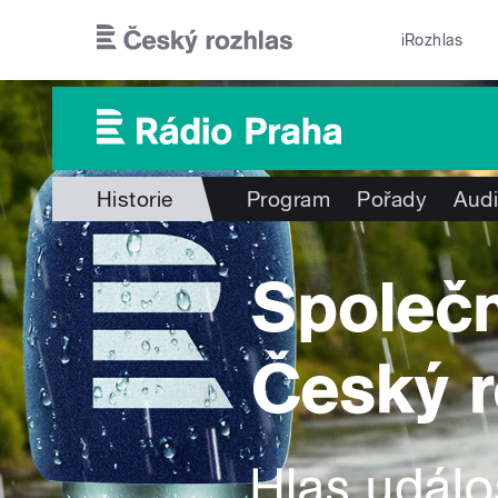
Přejít k hlavnímu obsahu
iRozhlas
Historie
Program
Pořady
Audi