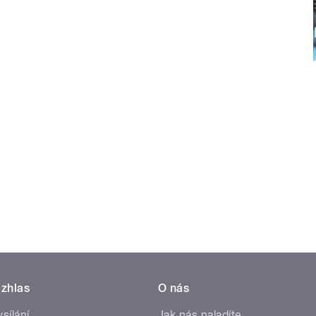
zhlas
O nás
ysílání
Jak nás naladíte