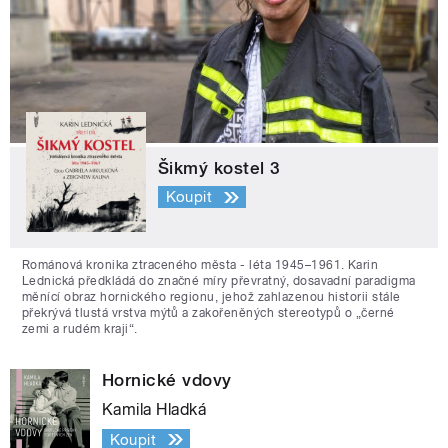
Šikmý kostel 3
Koupit
Románová kronika ztraceného města - léta 1945–1961. Karin
Lednická předkládá do značné míry převratný, dosavadní paradigma
měnící obraz hornického regionu, jehož zahlazenou historii stále
překrývá tlustá vrstva mýtů a zakořeněných stereotypů o „černé
zemi a rudém kraji“.
Hornické vdovy
Kamila Hladká
Koupit