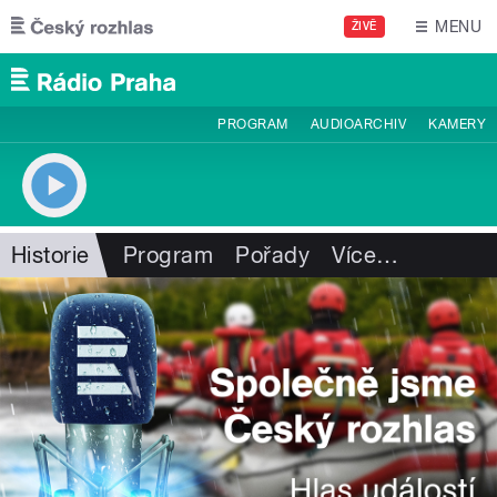
Přejít k hlavnímu obsahu
MENU
ŽIVĚ
PROGRAM
AUDIOARCHIV
KAMERY
Historie
Program
Pořady
Více
…