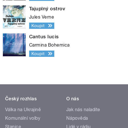
Tajuplný ostrov
Jules Verne
Koupit
Cantus lucis
Carmina Bohemica
Koupit
Český rozhlas
O nás
Válka na Ukrajině
Jak nás naladíte
Komunální volby
Nápověda
Stanice
Lidé v rádiu