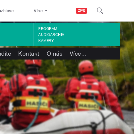
ozhlase
Více
ŽIVĚ
PROGRAM
AUDIOARCHIV
KAMERY
adíte
Kontakt
O nás
Více
…