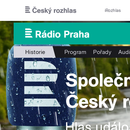
Přejít k hlavnímu obsahu
iRozhlas
Historie
Program
Pořady
Audi