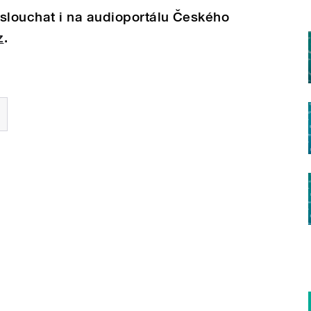
louchat i na audioportálu Českého
z
.