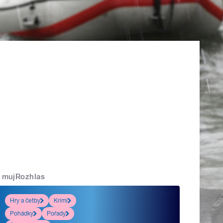
mujRozhlas
Hry a četby
Krimi
Pohádky
Pořady