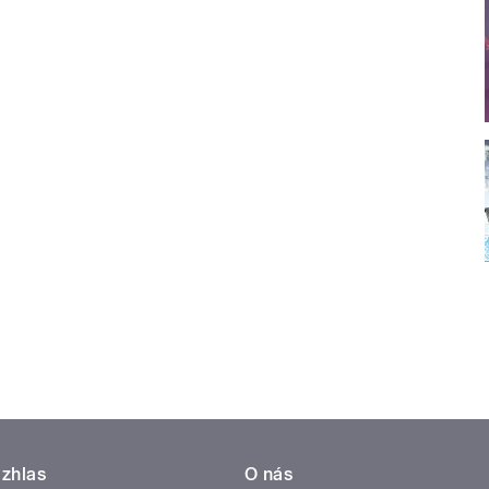
zhlas
O nás