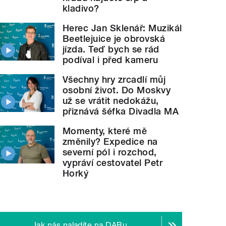
kladivo?
Herec Jan Sklenář: Muzikál
Beetlejuice je obrovská
jízda. Teď bych se rád
podíval i před kameru
Všechny hry zrcadlí můj
osobní život. Do Moskvy
už se vrátit nedokážu,
přiznává šéfka Divadla MA
Momenty, které mě
změnily? Expedice na
severní pól i rozchod,
vypráví cestovatel Petr
Horký
Jak nás naladíte na DABu