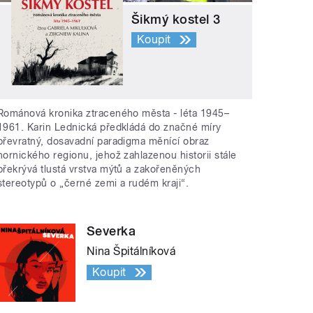
Šikmý kostel 3
Koupit
Románová kronika ztraceného města - léta 1945–
1961. Karin Lednická předkládá do značné míry
převratný, dosavadní paradigma měnící obraz
hornického regionu, jehož zahlazenou historii stále
překrývá tlustá vrstva mýtů a zakořeněných
stereotypů o „černé zemi a rudém kraji“.
Severka
Nina Špitálníková
Koupit