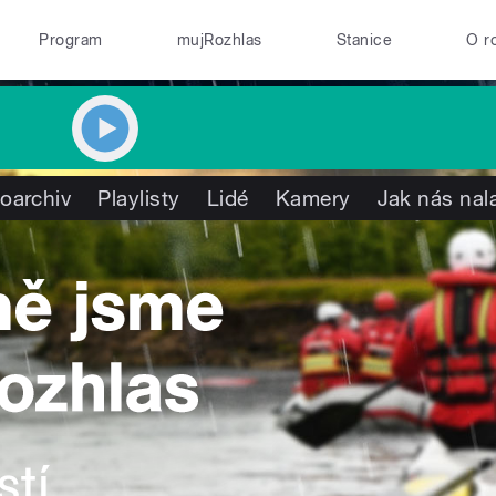
Program
mujRozhlas
Stanice
O r
oarchiv
Playlisty
Lidé
Kamery
Jak nás nal