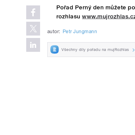
Pořad Perný den můžete pos
rozhlasu
www.mujrozhlas.c
autor:
Petr Jungmann
Všechny díly pořadu na mujRozhlas