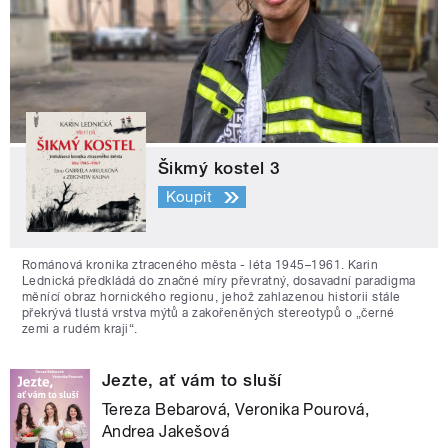
Šikmý kostel 3
Koupit
Románová kronika ztraceného města - léta 1945–1961. Karin
Lednická předkládá do značné míry převratný, dosavadní paradigma
měnící obraz hornického regionu, jehož zahlazenou historii stále
překrývá tlustá vrstva mýtů a zakořeněných stereotypů o „černé
zemi a rudém kraji“.
Jezte, ať vám to sluší
Tereza Bebarová, Veronika Pourová,
Andrea Jakešová