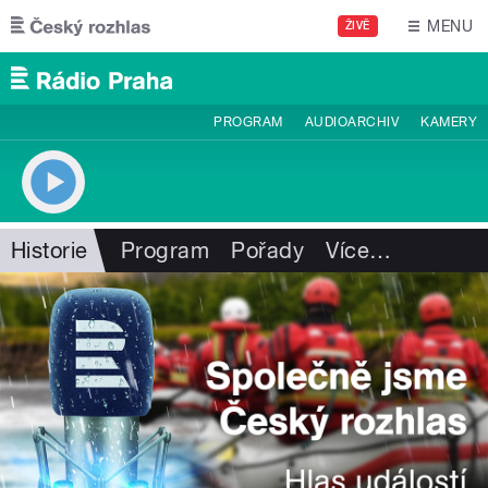
Přejít k hlavnímu obsahu
MENU
ŽIVĚ
PROGRAM
AUDIOARCHIV
KAMERY
Historie
Program
Pořady
Více
…