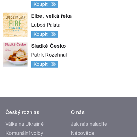
Koupit
Elbe, velká řeka
Luboš Palata
Koupit
Sladké Česko
Patrik Rozehnal
Koupit
Český rozhlas
O nás
Válka na Ukrajině
Jak nás naladíte
Komunální volby
Nápověda