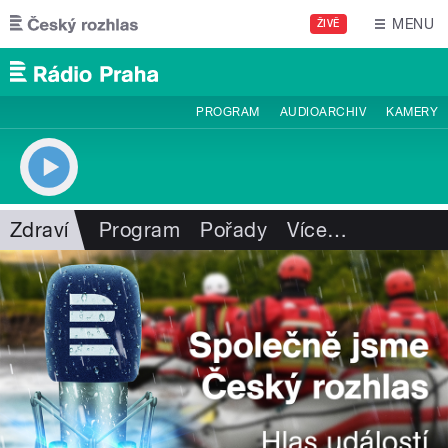
Přejít k hlavnímu obsahu
MENU
ŽIVĚ
PROGRAM
AUDIOARCHIV
KAMERY
Zdraví
Program
Pořady
Více
…