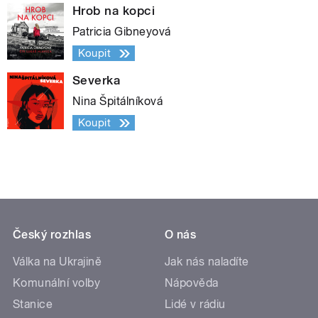
Hrob na kopci
Patricia Gibneyová
Koupit
Severka
Nina Špitálníková
Koupit
Český rozhlas
O nás
Válka na Ukrajině
Jak nás naladíte
Komunální volby
Nápověda
Stanice
Lidé v rádiu