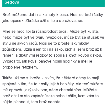
Šedová
Brož můžeme dát i na kalhoty k pasu. Nosí se teď i šátky
jako opasek. Zkrátka užít si to a obrožovat se.
Mně se moc líbí ta různorodost broží. Může být kulatá,
nebo může být ve tvaru hvězdice, může být ze stužek ve
stylu nějakých řádů. Nosí se to prostě jakýmkoliv
způsobem. Užila jsem to i na sako, píchla jsem brož až k
rameni a dlouhými řetízky to spojila s knoflíkovou dírkou.
Vypadá to, jak kdysi pánové nosili hodinky a měli je
propojené řetízkem.
Takže užijme si brože. Já vím, že některé dámy to mají
spojené s tím, že to nosily jejich babičky. Ale teď můžete
mít opravdu jakýkoliv tvar, něco abstraktního. Můžete
brož dát i místo zapínání saka nebo košile, kam vám to
půjde píchnout, tam brož nechte.