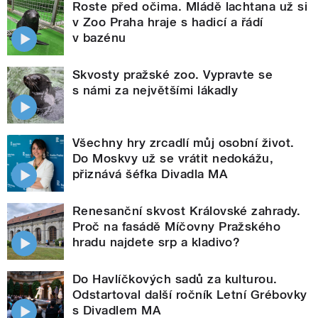
Roste před očima. Mládě lachtana už si
v Zoo Praha hraje s hadicí a řádí
v bazénu
Skvosty pražské zoo. Vypravte se
s námi za největšími lákadly
Všechny hry zrcadlí můj osobní život.
Do Moskvy už se vrátit nedokážu,
přiznává šéfka Divadla MA
Renesanční skvost Královské zahrady.
Proč na fasádě Míčovny Pražského
hradu najdete srp a kladivo?
Do Havlíčkových sadů za kulturou.
Odstartoval další ročník Letní Grébovky
s Divadlem MA