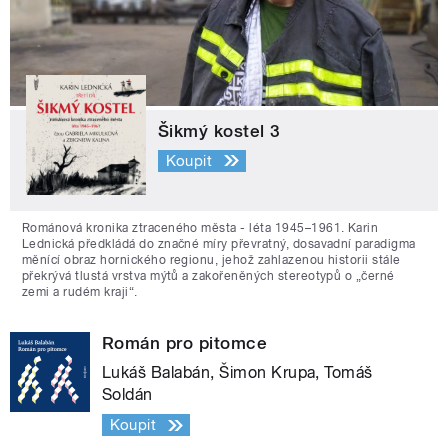
Šikmý kostel 3
Koupit
Románová kronika ztraceného města - léta 1945–1961. Karin
Lednická předkládá do značné míry převratný, dosavadní paradigma
měnící obraz hornického regionu, jehož zahlazenou historii stále
překrývá tlustá vrstva mýtů a zakořeněných stereotypů o „černé
zemi a rudém kraji“.
Román pro pitomce
Lukáš Balabán, Šimon Krupa, Tomáš
Soldán
Koupit