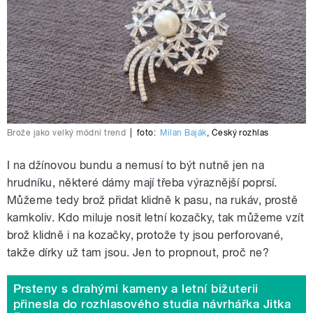
Brože jako velký módní trend
|
foto:
Milan Baják
,
Český rozhlas
I na džínovou bundu a nemusí to být nutně jen na
hrudníku, některé dámy mají třeba výraznější poprsí.
Můžeme tedy brož přidat klidně k pasu, na rukáv, prostě
kamkoliv. Kdo miluje nosit letní kozačky, tak můžeme vzít
brož klidně i na kozačky, protože ty jsou perforované,
takže dírky už tam jsou. Jen to propnout, proč ne?
Prsteny s drahými kameny a letní bižuterii
přinesla do rozhlasového studia návrhářka Jitka