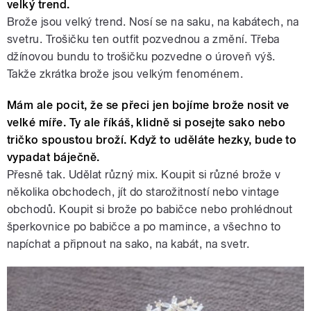
velký trend.
Brože jsou velký trend. Nosí se na saku, na kabátech, na
svetru. Trošičku ten outfit pozvednou a změní. Třeba
džínovou bundu to trošičku pozvedne o úroveň výš.
Takže zkrátka brože jsou velkým fenoménem.
Mám ale pocit, že se přeci jen bojíme brože nosit ve
velké míře. Ty ale říkáš, klidně si posejte sako nebo
tričko spoustou broží. Když to uděláte hezky, bude to
vypadat báječně.
Přesně tak. Udělat různý mix. Koupit si různé brože v
několika obchodech, jít do starožitností nebo vintage
obchodů. Koupit si brože po babičce nebo prohlédnout
šperkovnice po babičce a po mamince, a všechno to
napíchat a připnout na sako, na kabát, na svetr.