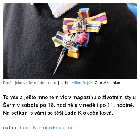
Brože jako velký módní trend
|
foto:
Milan Baják
,
Český rozhlas
To vše a ještě mnohem víc v magazínu o životním stylu
Šarm v sobotu po 18. hodině a v neděli po 11. hodině.
Na setkání s vámi se těší Lada Klokočníková.
autoři:
Lada Klokočníková
,
baj