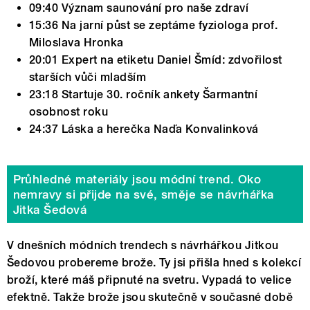
09:40 Význam saunování pro naše zdraví
15:36 Na jarní půst se zeptáme fyziologa prof.
Miloslava Hronka
20:01 Expert na etiketu Daniel Šmíd: zdvořilost
starších vůči mladším
23:18 Startuje 30. ročník ankety Šarmantní
osobnost roku
24:37 Láska a herečka Naďa Konvalinková
Průhledné materiály jsou módní trend. Oko
nemravy si přijde na své, směje se návrhářka
Jitka Šedová
V dnešních módních trendech s návrhářkou Jitkou
Šedovou probereme brože. Ty jsi přišla hned s kolekcí
broží, které máš připnuté na svetru. Vypadá to velice
efektně. Takže brože jsou skutečně v současné době