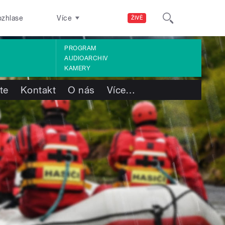
ozhlase
Více
ŽIVĚ
PROGRAM
AUDIOARCHIV
KAMERY
te
Kontakt
O nás
Více
…