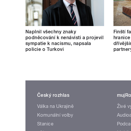
Naplnil všechny znaky
Finští 
podněcování k nenávisti a projevil
hranice
sympatie k nacismu, napsala
dřívějš
policie o Turkovi
partner
Český rozhlas
mujRo
Válka na Ukrajině
Živé v
Komunální volby
Audioa
Stanice
Podca