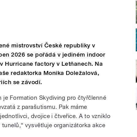
ené mistrovství České republiky v
pen 2026 se pořádá v jediném indoor
 v Hurricane factory v Letňanech. Na
naše redaktorka Monika Doležalová,
riích se závodí.
n je Formation Skydiving pro čtyřčlenné
převzatá z parašutismu. Pak máme
ednotlivci, dvojice i čtveřice. A to vzniklo
 tunelů,“ vysvětluje organizátorka akce