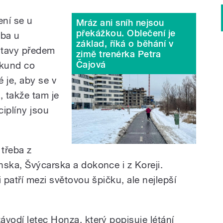
ení se u
Mráz ani sníh nejsou
překážkou. Oblečení je
eba u
základ, říká o běhání v
stavy předem
zimě trenérka Petra
Čajová
ekund co
é je, aby se v
m, takže tam je
iplíny jsou
 třeba z
nska, Švýcarska a dokonce i z Koreji.
 patří mezi světovou špičku, ale nejlepší
vodí letec Honza, který popisuje létání