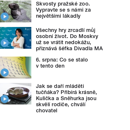
Skvosty pražské zoo.
Vypravte se s námi za
největšími lákadly
Všechny hry zrcadlí můj
osobní život. Do Moskvy
už se vrátit nedokážu,
přiznává šéfka Divadla MA
6. srpna: Co se stalo
v tento den
Jak se daří mláděti
tučňáka? Přibírá krásně,
Kulička a Sněhurka jsou
skvělí rodiče, chválí
chovatel