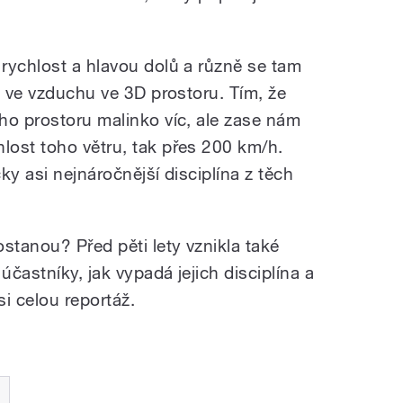
rychlost a hlavou dolů a různě se tam
e ve vzduchu ve 3D prostoru. Tím, že
ho prostoru malinko víc, ale zase nám
ost toho větru, tak přes 200 km/h.
cky asi nejnáročnější disciplína z těch
stanou? Před pěti lety vznikla také
častníky, jak vypadá jejich disciplína a
i celou reportáž.