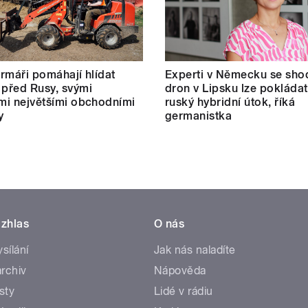
farmáři pomáhají hlídat
Experti v Německu se shod
 před Rusy, svými
dron v Lipsku lze pokládat
ími největšími obchodními
ruský hybridní útok, říká
y
germanistka
zhlas
O nás
ysílání
Jak nás naladíte
rchiv
Nápověda
sty
Lidé v rádiu