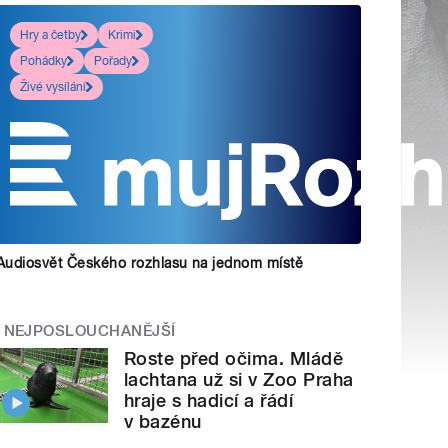
Hry a četby
Krimi
Pohádky
Pořady
Živé vysílání
Audiosvět Českého rozhlasu na jednom místě
NEJPOSLOUCHANĚJŠÍ
Roste před očima. Mládě
lachtana už si v Zoo Praha
hraje s hadicí a řádí
v bazénu