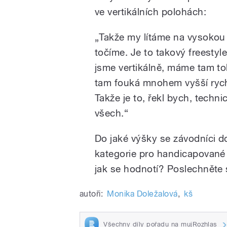
ve vertikálních polohách:
„Takže my lítáme na vysokou 
točíme. Je to takový freestyl
jsme vertikálně, máme tam to
tam fouká mnohem vyšší rychl
Takže je to, řekl bych, techni
všech.“
Do jaké výšky se závodníci do
kategorie pro handicapované ú
jak se hodnotí? Poslechněte s
autoři:
Monika Doležalová
,
kš
Všechny díly pořadu na mujRozhlas