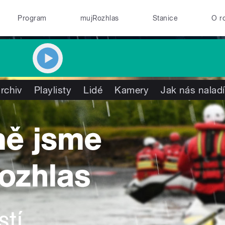
Program
mujRozhlas
Stanice
O r
rchiv
Playlisty
Lidé
Kamery
Jak nás naladí