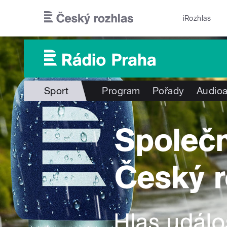
Přejít k hlavnímu obsahu
iRozhlas
Sport
Program
Pořady
Audioa