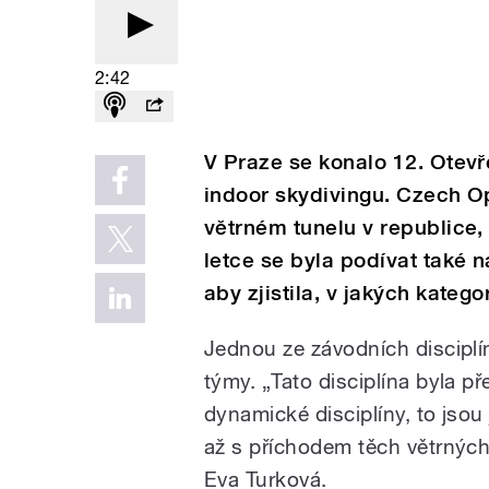
2:42
V Praze se konalo 12. Otevř
indoor skydivingu. Czech O
větrném tunelu v republice,
letce se byla podívat také 
aby zjistila, v jakých katego
Jednou ze závodních disciplí
týmy. „Tato disciplína byla 
dynamické disciplíny, to jsou j
až s příchodem těch větrných
Eva Turková.