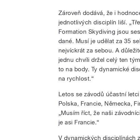
Zároveň dodává, že i hodnoc
jednotlivých disciplín liší. „Tř
Formation Skydiving jsou se
dané. Musí je udělat za 35 s
nejvíckrát za sebou. A důležit
jednu chvíli držel celý ten tý
to na body. Ty dynamické disc
na rychlost.“
Letos se závodů účastní letci
Polska, Francie, Německa, Fi
„Musím říct, že naši závodníci
je asi Francie.“
V dynamických disciplínách zá