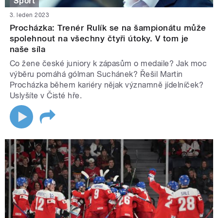
Sport
3. leden 2023
Procházka: Trenér Rulík se na šampionátu může
spolehnout na všechny čtyři útoky. V tom je
naše síla
Co žene české juniory k zápasům o medaile? Jak moc
výběru pomáhá gólman Suchánek? Řešil Martin
Procházka během kariéry nějak významně jídelníček?
Uslyšíte v Čisté hře.