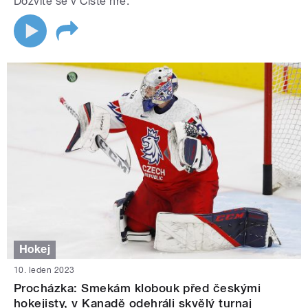
Dozvíte se v Čisté hře.
Hokej
10. leden 2023
Procházka: Smekám klobouk před českými
hokejisty, v Kanadě odehráli skvělý turnaj