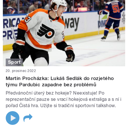
Sport
20. prosinec 2022
Martin Procházka: Lukáš Sedlák do rozjetého
týmu Pardubic zapadne bez problémů
Předvánoční úterý bez hokeje? Neexistuje! Po
reprezentační pauze se vrací hokejová extraliga a s ní i
pořad Čistá hra. Užijte si tradiční sportovní talkshow.