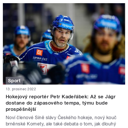
Sport
13. prosinec 2022
Hokejový reportér Petr Kadeřábek: Až se Jágr
dostane do zápasového tempa, týmu bude
prospěšnější
Noví členové Síně slávy Českého hokeje, nový kouč
brněnské Komety, ale také debata o tom, jak dlouhý