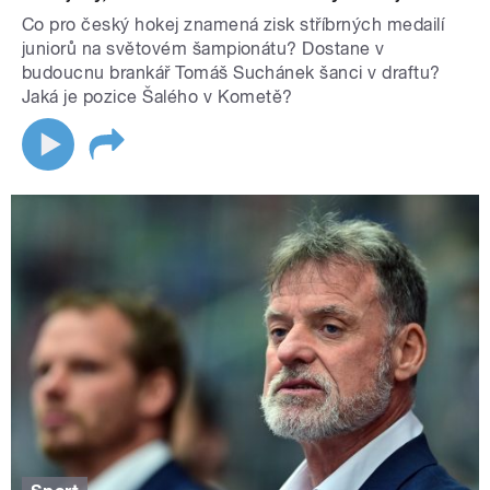
Co pro český hokej znamená zisk stříbrných medailí
juniorů na světovém šampionátu? Dostane v
budoucnu brankář Tomáš Suchánek šanci v draftu?
Jaká je pozice Šalého v Kometě?