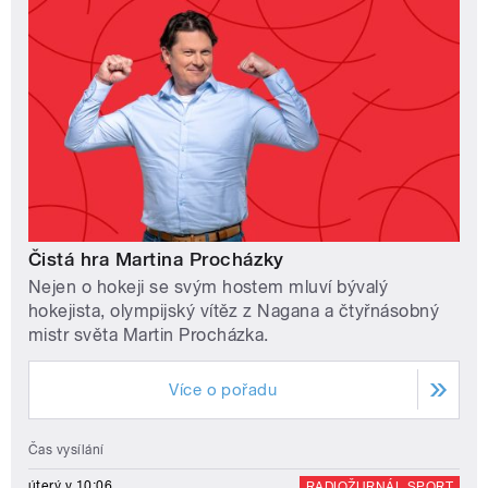
Čistá hra Martina Procházky
Nejen o hokeji se svým hostem mluví bývalý
hokejista, olympijský vítěz z Nagana a čtyřnásobný
mistr světa Martin Procházka.
Více o pořadu
Čas vysílání
úterý v 10:06
RADIOŽURNÁL SPORT