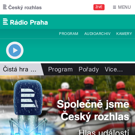
Přejít k hlavnímu obsahu
MENU
ŽIVĚ
PROGRAM
AUDIOARCHIV
KAMERY
Čistá hra Martina Procházky
Program
Pořady
Více
…