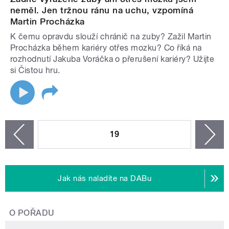
neměl. Jen tržnou ránu na uchu, vzpomíná
Martin Procházka
K čemu opravdu slouží chránič na zuby? Zažil Martin
Procházka během kariéry otřes mozku? Co říká na
rozhodnutí Jakuba Voráčka o přerušení kariéry? Užijte
si Čistou hru.
STRÁNKY
19
n
zí
Jak nás naladíte na DABu
O POŘADU