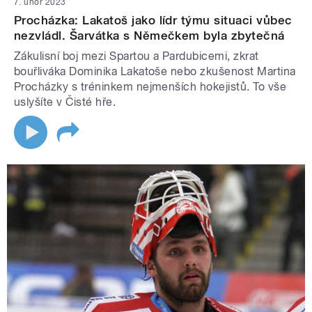
7. únor 2023
Procházka: Lakatoš jako lídr týmu situaci vůbec
nezvládl. Šarvátka s Němečkem byla zbytečná
Zákulisní boj mezi Spartou a Pardubicemi, zkrat
bouřliváka Dominika Lakatoše nebo zkušenost Martina
Procházky s tréninkem nejmenších hokejistů. To vše
uslyšíte v Čisté hře.