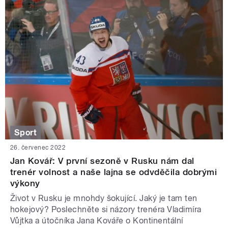
Sport
26. červenec 2022
Jan Kovář: V první sezoně v Rusku nám dal
trenér volnost a naše lajna se odvděčila dobrými
výkony
Život v Rusku je mnohdy šokující. Jaký je tam ten
hokejový? Poslechněte si názory trenéra Vladimíra
Vůjtka a útočníka Jana Kováře o Kontinentální