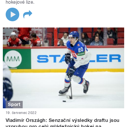
hokejové lize.
Sport
19. červenec 2022
Vladimír Országh: Senzační výsledky draftu jsou
vzpruhou pro celý mládežnický hokej na