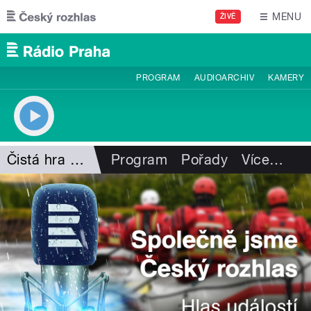
Přejít k hlavnímu obsahu
MENU
ŽIVĚ
PROGRAM
AUDIOARCHIV
KAMERY
Čistá hra Martina Procházky
Program
Pořady
Více
…