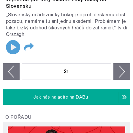
Slovensku
„Slovenský mládežnický hokej je oproti českému dost
pozadu, nemáme tu ani jednu akademii. Problémem je
také brzký odchod šikovných hráčů do zahraničí,“ tvrdí
Országh.
STRÁNKY
21
n
zí
Jak nás naladíte na DABu
O POŘADU