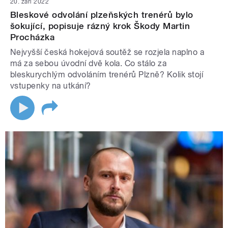
20. září 2022
Bleskové odvolání plzeňských trenérů bylo
šokující, popisuje rázný krok Škody Martin
Procházka
Nejvyšší česká hokejová soutěž se rozjela naplno a
má za sebou úvodní dvě kola. Co stálo za
bleskurychlým odvoláním trenérů Plzně? Kolik stojí
vstupenky na utkání?