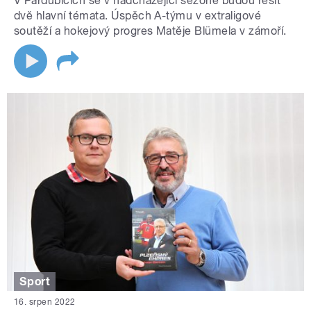
V Pardubicích se v nadcházející sezoně budou řešit
dvě hlavní témata. Úspěch A-týmu v extraligové
soutěží a hokejový progres Matěje Blümela v zámoří.
Sport
16. srpen 2022