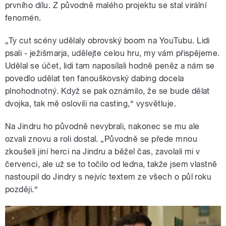
prvního dílu. Z původně malého projektu se stal virální
fenomén.
„Ty cut scény udělaly obrovský boom na YouTubu. Lidi
psali - ježišmarja, udělejte celou hru, my vám přispějeme.
Udělal se účet, lidi tam naposílali hodně peněz a nám se
povedlo udělat ten fanouškovský dabing docela
plnohodnotný. Když se pak oznámilo, že se bude dělat
dvojka, tak mě oslovili na casting,“ vysvětluje.
Na Jindru ho původně nevybrali, nakonec se mu ale
ozvali znovu a roli dostal. „Původně se přede mnou
zkoušeli jiní herci na Jindru a běžel čas, zavolali mi v
červenci, ale už se to točilo od ledna, takže jsem vlastně
nastoupil do Jindry s nejvíc textem ze všech o půl roku
později.“