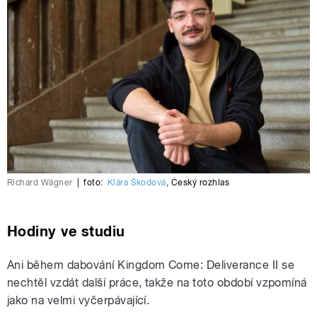
Richard Wágner
|
foto:
Klára Škodová
,
Český rozhlas
Hodiny ve studiu
Ani během dabování Kingdom Come: Deliverance II se
nechtěl vzdát další práce, takže na toto období vzpomíná
jako na velmi vyčerpávající.