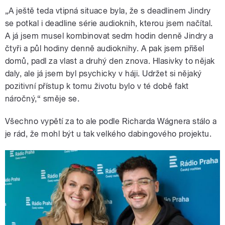
„A ještě teda vtipná situace byla, že s deadlinem Jindry
se potkal i deadline série audioknih, kterou jsem načítal.
A já jsem musel kombinovat sedm hodin denně Jindry a
čtyři a půl hodiny denně audioknihy. A pak jsem přišel
domů, padl za vlast a druhý den znova. Hlasivky to nějak
daly, ale já jsem byl psychicky v háji. Udržet si nějaký
pozitivní přístup k tomu životu bylo v té době fakt
náročný,“ směje se.
Všechno vypětí za to ale podle Richarda Wágnera stálo a
je rád, že mohl být u tak velkého dabingového projektu.