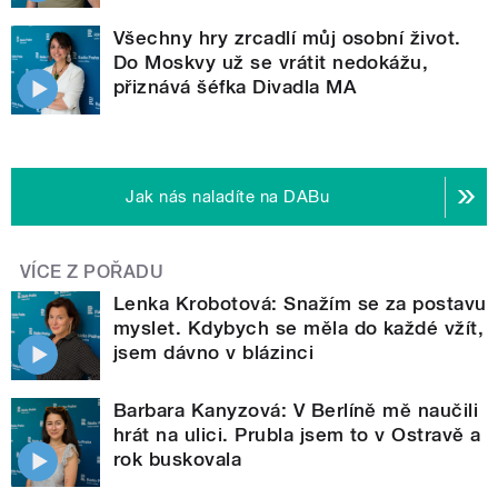
Všechny hry zrcadlí můj osobní život.
Do Moskvy už se vrátit nedokážu,
přiznává šéfka Divadla MA
Jak nás naladíte na DABu
VÍCE Z POŘADU
Lenka Krobotová: Snažím se za postavu
myslet. Kdybych se měla do každé vžít,
jsem dávno v blázinci
Barbara Kanyzová: V Berlíně mě naučili
hrát na ulici. Prubla jsem to v Ostravě a
rok buskovala