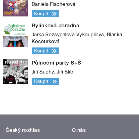
Daniela Fischerová
Koupit
Bylinková poradna
Jarka Rozsypalová-Vykoupilová, Blanka
Kocourková
Koupit
Půlnoční párty S+Š
Jiří Suchý, Jiří Šlitr
Koupit
Český rozhlas
O nás