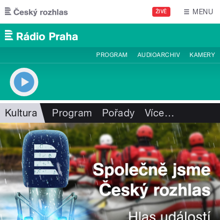
Přejít k hlavnímu obsahu
MENU
ŽIVĚ
PROGRAM
AUDIOARCHIV
KAMERY
Kultura
Program
Pořady
Více
…