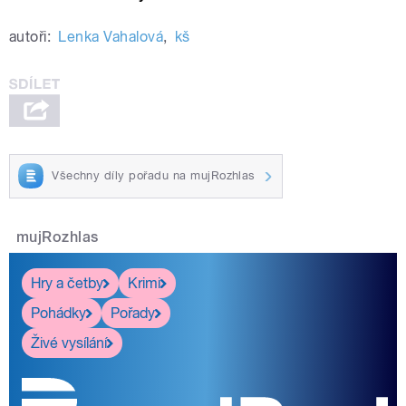
autoři:
Lenka Vahalová
,
kš
Všechny díly pořadu na mujRozhlas
mujRozhlas
Hry a četby
Krimi
Pohádky
Pořady
Živé vysílání