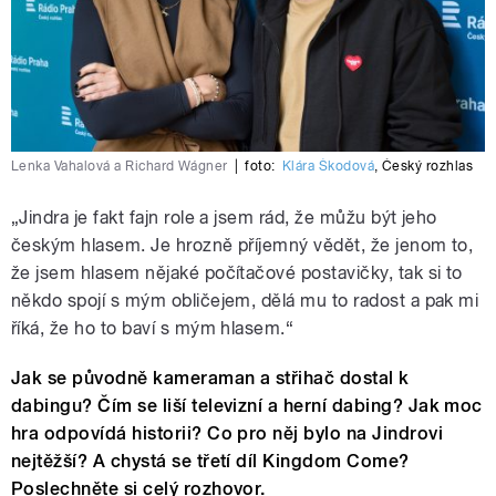
Lenka Vahalová a Richard Wágner
|
foto:
Klára Škodová
,
Český rozhlas
„Jindra je fakt fajn role a jsem rád, že můžu být jeho
českým hlasem. Je hrozně příjemný vědět, že jenom to,
že jsem hlasem nějaké počítačové postavičky, tak si to
někdo spojí s mým obličejem, dělá mu to radost a pak mi
říká, že ho to baví s mým hlasem.“
Jak se původně kameraman a střihač dostal k
dabingu? Čím se liší televizní a herní dabing? Jak moc
hra odpovídá historii? Co pro něj bylo na Jindrovi
nejtěžší? A chystá se třetí díl Kingdom Come?
Poslechněte si celý rozhovor.