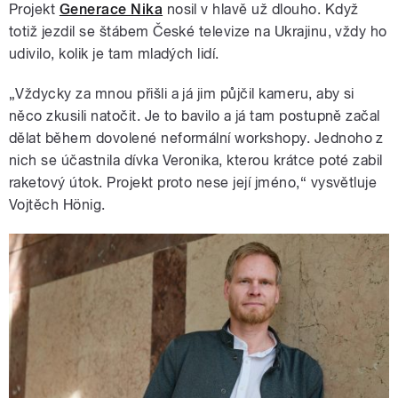
Projekt
Generace Nika
nosil v hlavě už dlouho. Když
totiž jezdil se štábem České televize na Ukrajinu, vždy ho
udivilo, kolik je tam mladých lidí.
„Vždycky za mnou přišli a já jim půjčil kameru, aby si
něco zkusili natočit. Je to bavilo a já tam postupně začal
dělat během dovolené neformální workshopy. Jednoho z
nich se účastnila dívka Veronika, kterou krátce poté zabil
raketový útok. Projekt proto nese její jméno,“ vysvětluje
Vojtěch Hönig.