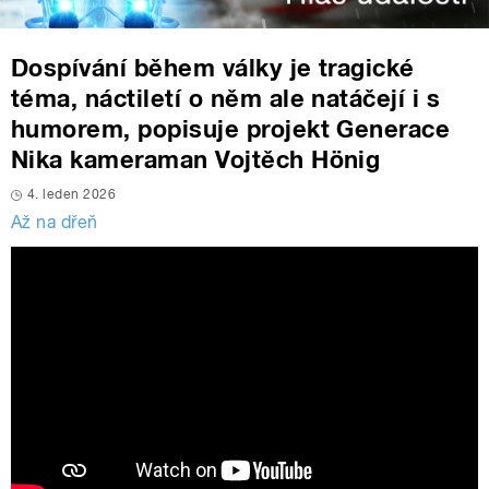
Dospívání během války je tragické
téma, náctiletí o něm ale natáčejí i s
humorem, popisuje projekt Generace
Nika kameraman Vojtěch Hönig
4. leden 2026
Až na dřeň