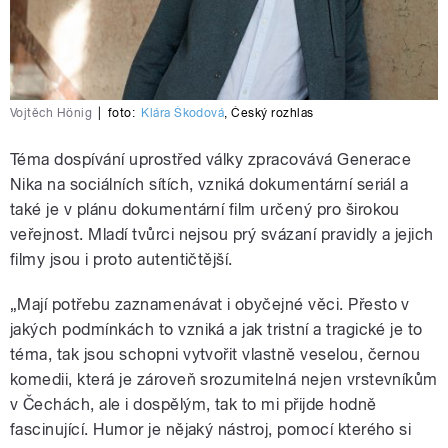
Vojtěch Hönig
|
foto:
Klára Škodová
,
Český rozhlas
Téma dospívání uprostřed války zpracovává Generace
Nika na sociálních sítích, vzniká dokumentární seriál a
také je v plánu dokumentární film určený pro širokou
veřejnost. Mladí tvůrci nejsou prý svázaní pravidly a jejich
filmy jsou i proto autentičtější.
„Mají potřebu zaznamenávat i obyčejné věci. Přesto v
jakých podmínkách to vzniká a jak tristní a tragické je to
téma, tak jsou schopni vytvořit vlastně veselou, černou
komedii, která je zároveň srozumitelná nejen vrstevníkům
v Čechách, ale i dospělým, tak to mi přijde hodně
fascinující. Humor je nějaký nástroj, pomocí kterého si