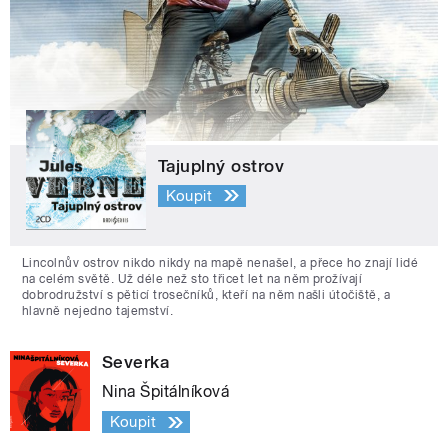
Tajuplný ostrov
Koupit
Lincolnův ostrov nikdo nikdy na mapě nenašel, a přece ho znají lidé
na celém světě. Už déle než sto třicet let na něm prožívají
dobrodružství s pěticí trosečníků, kteří na něm našli útočiště, a
hlavně nejedno tajemství.
Severka
Nina Špitálníková
Koupit