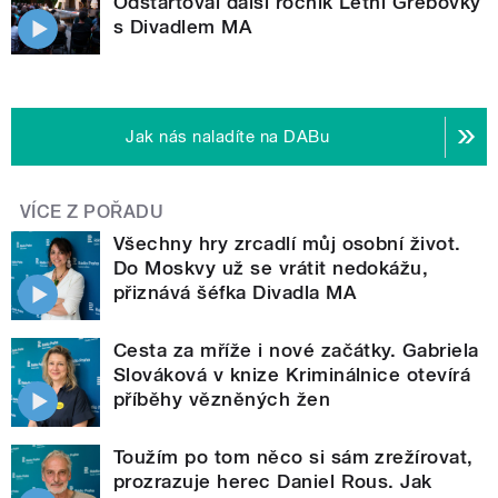
Odstartoval další ročník Letní Grébovky
s Divadlem MA
Jak nás naladíte na DABu
VÍCE Z POŘADU
Všechny hry zrcadlí můj osobní život.
Do Moskvy už se vrátit nedokážu,
přiznává šéfka Divadla MA
Cesta za mříže i nové začátky. Gabriela
Slováková v knize Kriminálnice otevírá
příběhy vězněných žen
Toužím po tom něco si sám zrežírovat,
prozrazuje herec Daniel Rous. Jak