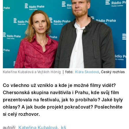
Kateřina Kubalová a Vojtěch Hönig
|
foto:
Klára Škodová
,
Český rozhlas
Co všechno už vzniklo a kde je možné filmy vidět?
Chersonská skupina navštívila i Prahu, kde svůj film
prezentovala na festivalu, jak to probíhalo? Jaké byly
ohlasy? A jak bude projekt pokračovat? Poslechněte
si celý rozhovor.
autoři:
Kateřina Kubalová
,
kš