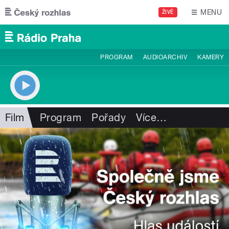
Přejít k hlavnímu obsahu
MENU
ŽIVĚ
PROGRAM
AUDIOARCHIV
KAMERY
Film
Program
Pořady
Více
…