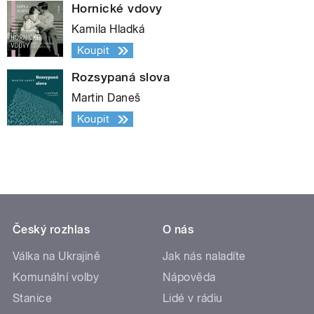
Hornické vdovy
Kamila Hladká
Koupit
Rozsypaná slova
Martin Daneš
Koupit
Český rozhlas
O nás
Válka na Ukrajině
Jak nás naladíte
Komunální volby
Nápověda
Stanice
Lidé v rádiu