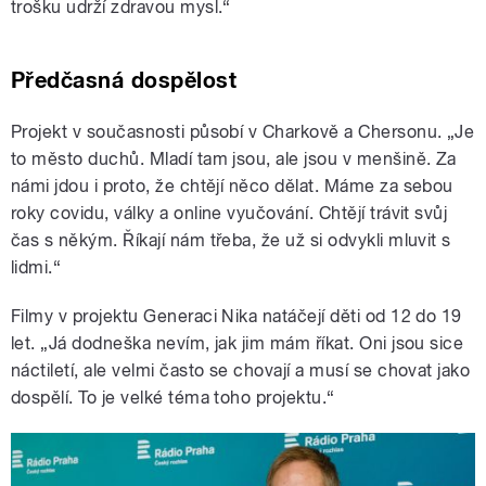
trošku udrží zdravou mysl.“
Předčasná dospělost
Projekt v současnosti působí v Charkově a Chersonu. „Je
to město duchů. Mladí tam jsou, ale jsou v menšině. Za
námi jdou i proto, že chtějí něco dělat. Máme za sebou
roky covidu, války a online vyučování. Chtějí trávit svůj
čas s někým. Říkají nám třeba, že už si odvykli mluvit s
lidmi.“
Filmy v projektu Generaci Nika natáčejí děti od 12 do 19
let. „Já dodneška nevím, jak jim mám říkat. Oni jsou sice
náctiletí, ale velmi často se chovají a musí se chovat jako
dospělí. To je velké téma toho projektu.“