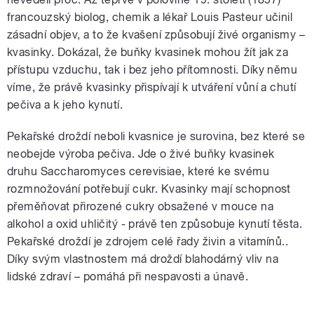
francouzský biolog, chemik a lékař Louis Pasteur učinil
zásadní objev, a to že kvašení způsobují živé organismy –
kvasinky. Dokázal, že buňky kvasinek mohou žít jak za
přístupu vzduchu, tak i bez jeho přítomnosti. Díky němu
víme, že právě kvasinky přispívají k utváření vůní a chutí
pečiva a k jeho kynutí.
Pekařské droždí neboli kvasnice je surovina, bez které se
neobejde výroba pečiva. Jde o živé buňky kvasinek
druhu Saccharomyces cerevisiae, které ke svému
rozmnožování potřebují cukr. Kvasinky mají schopnost
přeměňovat přirozené cukry obsažené v mouce na
alkohol a oxid uhličitý - právě ten způsobuje kynutí těsta.
Pekařské droždí je zdrojem celé řady živin a vitamínů..
Díky svým vlastnostem má droždí blahodárný vliv na
lidské zdraví – pomáhá při nespavosti a únavě.