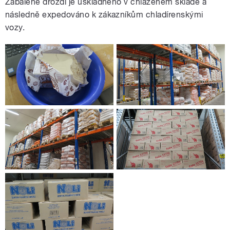
Zabalené droždí je uskladněno v chlazeném skladě a
následně expedováno k zákazníkům chladírenskými
vozy.