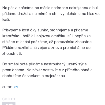
Na pánvi zpěníme na másle nadrobno nakrájenou cibuli,
přidáme droždí a na mírném ohni vymícháme na hladkou
kaši.
Přisypeme kostičky šunky, prohřejeme a přidáme
kremžskou hořčici, sójovou omáčku, sůl, pepř a za
stálého míchání počkáme, až pomazánka zhoustne.
Přidáme rozšlehaná vejce a znovu promícháme do
zhoustnutí.
Do směsi poté přidáme nastrouhaný uzený sýr a
promícháme. Na závěr odstavíme z přímého ohně a
dochutíme česnekem a majoránkou.
autor:
av