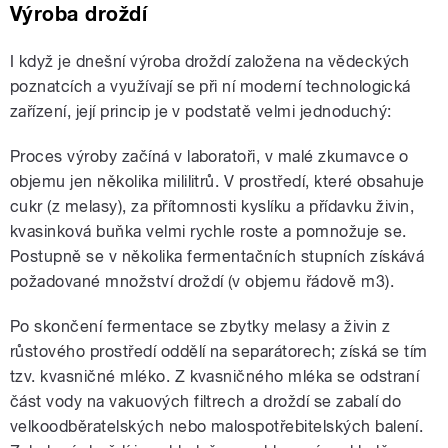
Výroba droždí
I když je dnešní výroba droždí založena na vědeckých
poznatcích a využívají se při ní moderní technologická
zařízení, její princip je v podstatě velmi jednoduchý:
Proces výroby začíná v laboratoři, v malé zkumavce o
objemu jen několika mililitrů. V prostředí, které obsahuje
cukr (z melasy), za přítomnosti kyslíku a přídavku živin,
kvasinková buňka velmi rychle roste a pomnožuje se.
Postupně se v několika fermentačních stupních získává
požadované množství droždí (v objemu řádově m3).
Po skončení fermentace se zbytky melasy a živin z
růstového prostředí oddělí na separátorech; získá se tím
tzv. kvasničné mléko. Z kvasničného mléka se odstraní
část vody na vakuových filtrech a droždí se zabalí do
velkoodběratelských nebo malospotřebitelských balení.