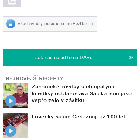
Všechny díly pořadu na mujRozhlas
Jak nás naladíte na DABu
NEJNOVĚJŠÍ RECEPTY
Záhorácké závitky s chlupatými
knedlíky od Jaroslava Sapíka jsou jako
vepřo zelo v závitku
Lovecký salám Češi znají už 100 let