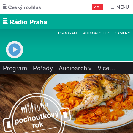
Přejít k hlavnímu obsahu
MENU
ŽIVĚ
PROGRAM
AUDIOARCHIV
KAMERY
Program
Pořady
Audioarchiv
Více
…