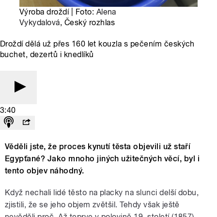
Výroba droždí | Foto:
Alena
Vykydalová
, Český rozhlas
Droždí dělá už přes 160 let kouzla s pečením českých
buchet, dezertů i knedlíků
3:40
Věděli jste, že proces kynutí těsta objevili už staří
Egypťané? Jako mnoho jiných užitečných věcí, byl i
tento objev náhodný.
Když nechali lidé těsto na placky na slunci delší dobu,
zjistili, že se jeho objem zvětšil. Tehdy však ještě
nevěděli proč. Až teprve v polovině 19. století (1857)