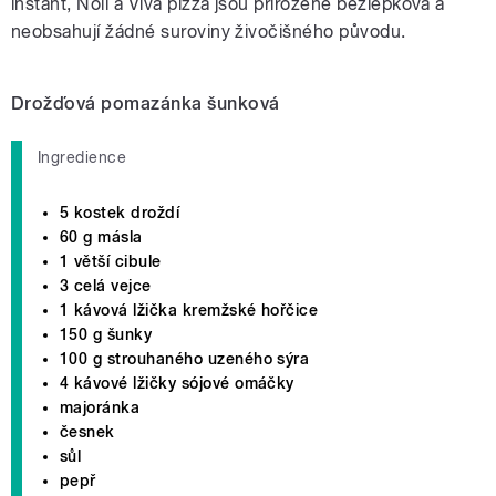
instant, Noli a Viva pizza jsou přirozeně bezlepková a
neobsahují žádné suroviny živočišného původu.
Drožďová pomazánka šunková
Ingredience
5 kostek droždí
60 g másla
1 větší cibule
3 celá vejce
1 kávová lžička kremžské hořčice
150 g šunky
100 g strouhaného uzeného sýra
4 kávové lžičky sójové omáčky
majoránka
česnek
sůl
pepř