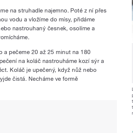
e na struhadle najemno. Poté z ní přes
ou vodu a vložíme do mísy, přidáme
 nebo nastrouhaný česnek, osolíme a
romícháme.
o a pečeme 20 až 25 minut na 180
pečení na koláč nastrouháme kozí sýr a
ct. Koláč je upečený, když nůž nebo
vyjde čistá. Necháme ve formě