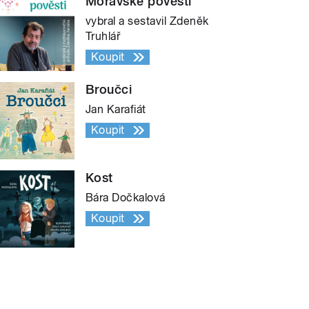
Moravské pověsti
vybral a sestavil Zdeněk
Truhlář
Koupit
Broučci
Jan Karafiát
Koupit
Kost
Bára Dočkalová
Koupit