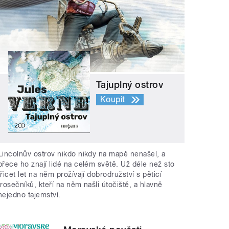
Tajuplný ostrov
Koupit
Lincolnův ostrov nikdo nikdy na mapě nenašel, a
přece ho znají lidé na celém světě. Už déle než sto
třicet let na něm prožívají dobrodružství s pěticí
trosečníků, kteří na něm našli útočiště, a hlavně
nejedno tajemství.