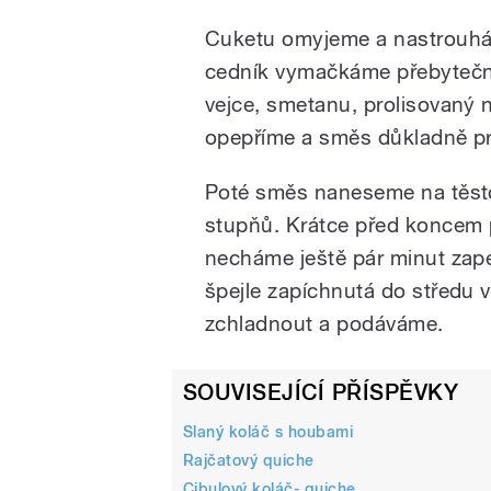
Cuketu omyjeme a nastrouhám
cedník vymačkáme přebytečn
vejce, smetanu, prolisovaný
opepříme a směs důkladně p
Poté směs naneseme na těst
stupňů. Krátce před koncem 
necháme ještě pár minut zapé
špejle zapíchnutá do středu 
zchladnout a podáváme.
SOUVISEJÍCÍ PŘÍSPĚVKY
Slaný koláč s houbami
Rajčatový quiche
Cibulový koláč- quiche