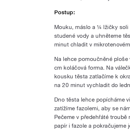
Postup:
Mouku, máslo a ¼ lžičky soli
studené vody a uhněteme těst
minut chladit v mikrotenovém
Na lehce pomoučněné ploše vy
cm koláčová forma. Na váleč
kousku těsta zatlačíme k okr
na 20 minut vychladit do ledn
Dno těsta lehce popícháme vi
zatížíme fazolemi, aby se ná
Pečeme v předehřáté troubě
papír i fazole a pokračujeme 