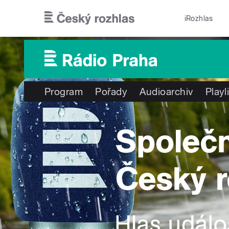
Přejít k hlavnímu obsahu
iRozhlas
Program
Pořady
Audioarchiv
Playl