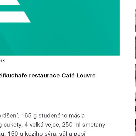
řík
éfkuchaře restaurace Café Louvre
rášení, 165 g studeného másla
 cukety, 4 velká vejce, 250 ml smetany
u, 150 g kozího sýra, sůl a pepř