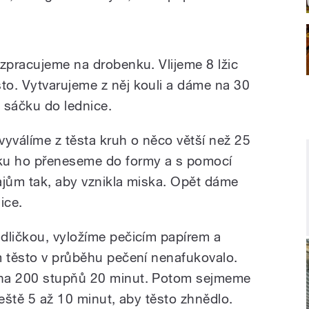
 zpracujeme na drobenku. Vlijeme 8 lžic
o. Vytvarujeme z něj kouli a dáme na 30
 sáčku do lednice.
válíme z těsta kruh o něco větší než 25
ku ho přeneseme do formy a s pomocí
ajům tak, aby vznikla miska. Opět dáme
ice.
dličkou, vyložíme pečicím papírem a
m těsto v průběhu pečení nenafukovalo.
 na 200 stupňů 20 minut. Potom sejmeme
ještě 5 až 10 minut, aby těsto zhnědlo.