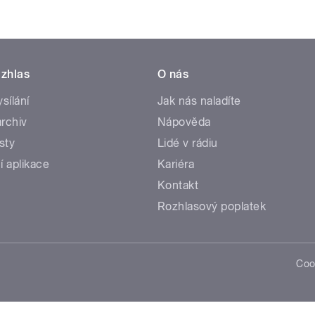
zhlas
O nás
ysílání
Jak nás naladíte
rchiv
Nápověda
sty
Lidé v rádiu
í aplikace
Kariéra
Kontakt
Rozhlasový poplatek
Coo