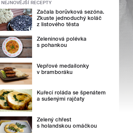
NEJNOVĚJŠÍ RECEPTY
Začala borůvková sezóna.
Zkuste jednoduchý koláč
z listového těsta
Zeleninová polévka
s pohankou
Vepřové medailonky
v bramboráku
Kuřecí roláda se špenátem
a sušenými rajčaty
Zelený chřest
s holandskou omáčkou