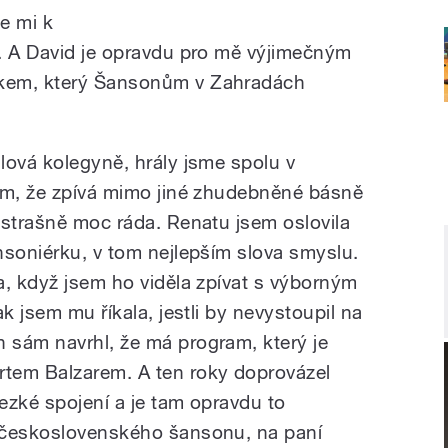
se mi k
. A David je opravdu pro mě výjimečným
kem, který Šansonům v Zahradách
lová kolegyně, hrály jsme spolu v
ím, že zpívá mimo jiné zhudebněné básně
 strašně moc ráda. Renatu jsem oslovila
nsoniérku, v tom nejlepším slova smyslu.
a, když jsem ho viděla zpívat s výborným
k jsem mu říkala, jestli by nevystoupil na
 sám navrhl, že má program, který je
tem Balzarem. A ten roky doprovázel
ezké spojení a je tam opravdu to
 československého šansonu, na paní