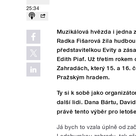
25:34
Muzikálová hvězda i jedna 
Radka Fišarová žila hudbou 
představitelkou Evity a zásad
Edith Piaf. Už třetím rokem
Zahradách, který 15. a 16. 
Pražským hradem.
Ty si k sobě jako organizá
další lidi. Dana Bártu, Dav
právě tento výběr pro letoš
Já bych to vzala úplně od za
Ledeburskou zahradu, tak př