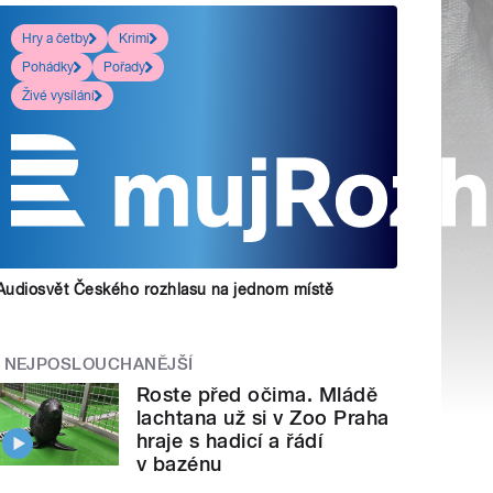
Hry a četby
Krimi
Pohádky
Pořady
Živé vysílání
Audiosvět Českého rozhlasu na jednom místě
NEJPOSLOUCHANĚJŠÍ
Roste před očima. Mládě
lachtana už si v Zoo Praha
hraje s hadicí a řádí
v bazénu