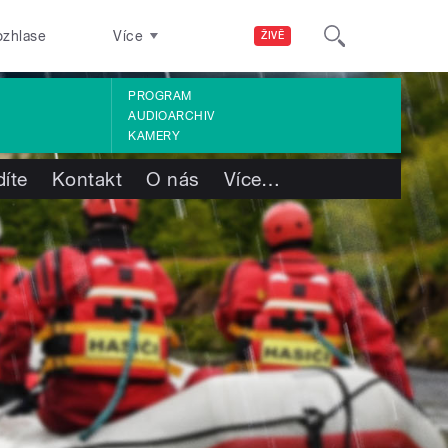
ozhlase
Více
ŽIVĚ
PROGRAM
AUDIOARCHIV
KAMERY
díte
Kontakt
O nás
Více
…