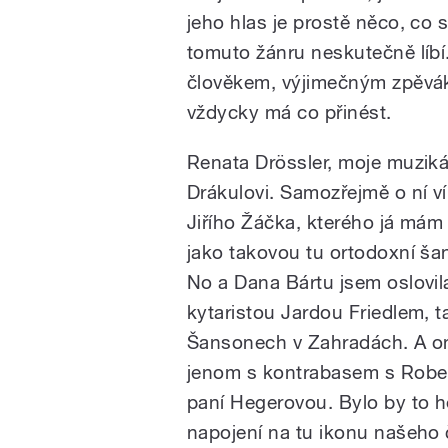
jeho hlas je prostě něco, co 
tomuto žánru neskutečně líbí
člověkem, výjimečným zpěvá
vždycky má co přinést.
Renata Drössler, moje muziká
Drákulovi. Samozřejmě o ní v
Jiřího Žáčka, kterého já mám
jako takovou tu ortodoxní ša
No a Dana Bártu jsem oslovil
kytaristou Jardou Friedlem, ta
Šansonech v Zahradách. A on
jenom s kontrabasem s Rober
paní Hegerovou. Bylo by to h
napojení na tu ikonu našeho