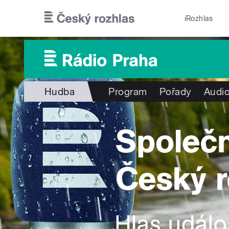
Přejít k hlavnímu obsahu
iRozhlas
Hudba
Program
Pořady
Audio