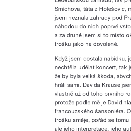
Smíchova, táta z Holešovic,
jsem neznala zahrady pod Pr
náhodou do nich poprvé vstou
a za druhé jsem si to místo o
trošku jako na dovolené.
Když jsem dostala nabídku, j
nechtěla udělat koncert, tak j
že by byla velká škoda, aby
hráli sami. Davida Krause jse
vlastně už od toho prvního ro
protože podle mě je David hl
francouzského šansoniéra. 
trošku směje, pořád se tomu 
ale jeho interpretace, jeho aut