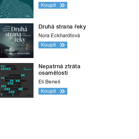
Koupit
Druhá strana řeky
Nora Eckhardtová
Koupit
Nepatrná ztráta
osamělosti
Eli Beneš
Koupit