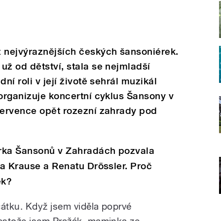
z nejvýraznějších českých šansoniérek.
už od dětství, stala se nejmladší
ní roli v její životě sehrál muzikál
 organizuje koncertní cyklus Šansony v
července opět rozezní zahrady pod
torka Šansonů v Zahradách pozvala
ida Krause a Renatu Drössler. Proč
ek?
čátku. Když jsem viděla poprvé
estože jsem Pražák, maminka ze