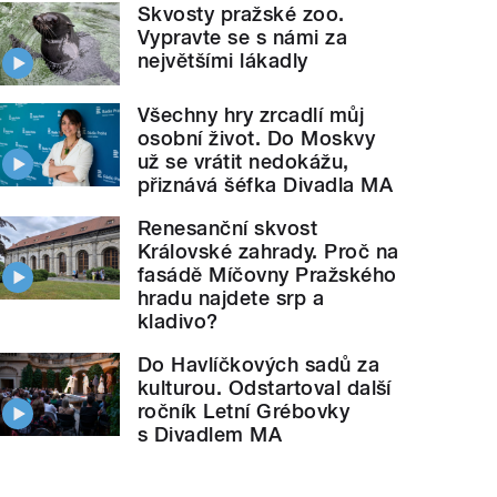
Skvosty pražské zoo.
Vypravte se s námi za
největšími lákadly
Všechny hry zrcadlí můj
osobní život. Do Moskvy
už se vrátit nedokážu,
přiznává šéfka Divadla MA
Renesanční skvost
Královské zahrady. Proč na
fasádě Míčovny Pražského
hradu najdete srp a
kladivo?
Do Havlíčkových sadů za
kulturou. Odstartoval další
ročník Letní Grébovky
s Divadlem MA