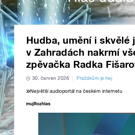
Hudba, umění i skvělé 
v Zahradách nakrmí vš
zpěvačka Radka Fišaro
30. červen 2026
Pražákům je hej
Největší audioportál na českém internetu