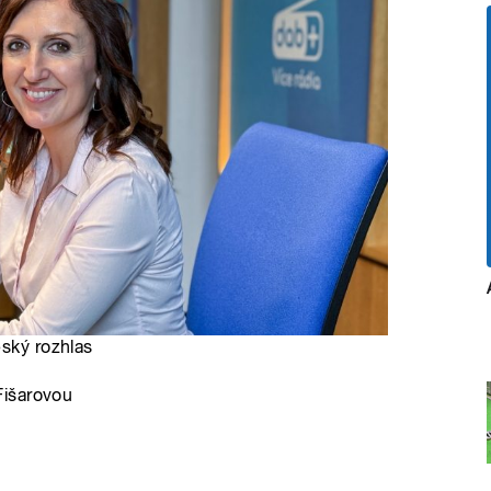
eský rozhlas
Fišarovou