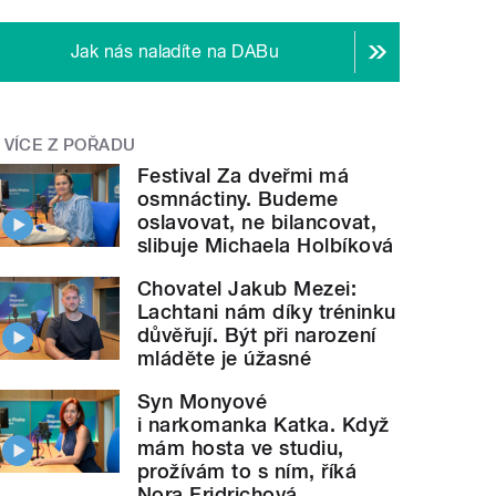
Jak nás naladíte na DABu
VÍCE Z POŘADU
Festival Za dveřmi má
osmnáctiny. Budeme
oslavovat, ne bilancovat,
slibuje Michaela Holbíková
Chovatel Jakub Mezei:
Lachtani nám díky tréninku
důvěřují. Být při narození
mláděte je úžasné
Syn Monyové
i narkomanka Katka. Když
mám hosta ve studiu,
prožívám to s ním, říká
Nora Fridrichová