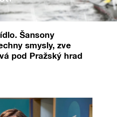
jídlo. Šansony
echny smysly, zve
vá pod Pražský hrad