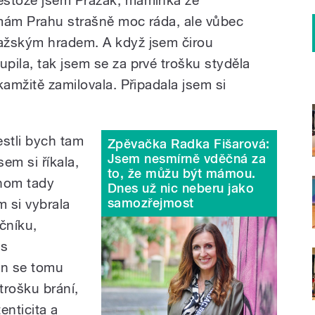
 mám Prahu strašně moc ráda, ale vůbec
ažským hradem. A když jsem čirou
pila, tak jsem se za prvé trošku styděla
kamžitě zamilovala. Připadala jsem si
estli bych tam
Zpěvačka Radka Fišarová:
Jsem nesmírně vděčná za
sem si říkala,
to, že můžu být mámou.
chom tady
Dnes už nic neberu jako
samozřejmost
m si vybrala
čníku,
as
On se tomu
trošku brání,
enticita a