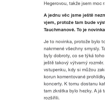
Hegerovou, takže jsem moc rá
A jednu věc jsme ještě nezm
vjem, protože tam bude výs
Tauchmanové. To je novinka 
Je to novinka, protože bylo t
nakrmené všechny smysly. Ta
byly dobroty, co se týká toho
ještě takový výtvarný rozměr
vstupenku, kdy si můžou zak
korun komentované prohlídk
koncerty. K tomu dostanu kaf
tam zkrátka bylo hezky. A já t
rozšířili.