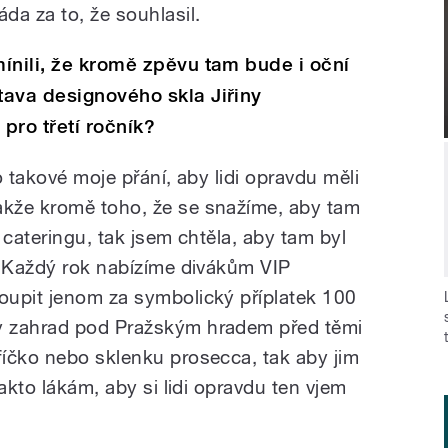
da za to, že souhlasil.
ínili, že kromě zpěvu tam bude i oční
tava designového skla Jiřiny
pro třetí ročník?
o takové moje přání, aby lidi opravdu měli
kže kromě toho, že se snažíme, aby tam
 cateringu, tak jsem chtěla, aby tam byl
. Každý rok nabízíme divákům VIP
oupit jenom za symbolický příplatek 100
y zahrad pod Pražským hradem před těmi
íčko nebo sklenku prosecca, tak aby jim
akto lákám, aby si lidi opravdu ten vjem