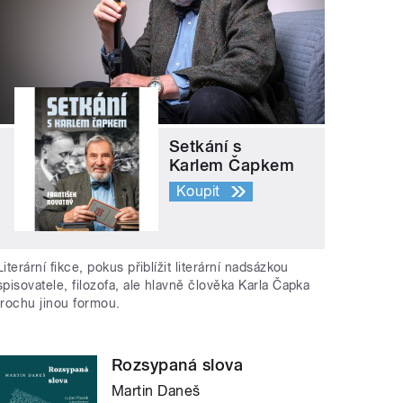
Setkání s
Karlem Čapkem
Koupit
Literární fikce, pokus přiblížit literární nadsázkou
spisovatele, filozofa, ale hlavně člověka Karla Čapka
trochu jinou formou.
Rozsypaná slova
Martin Daneš