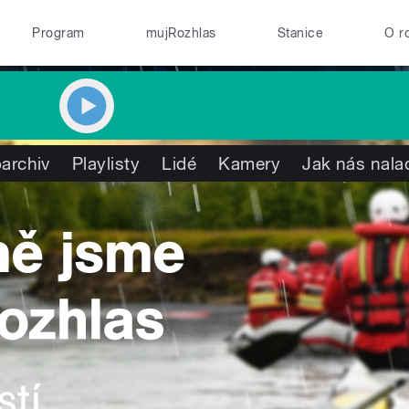
Program
mujRozhlas
Stanice
O r
archiv
Playlisty
Lidé
Kamery
Jak nás nala