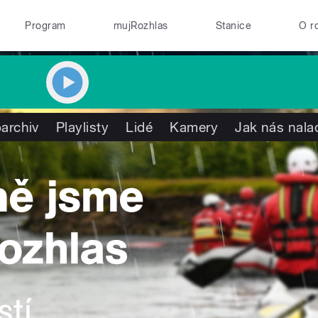
Program
mujRozhlas
Stanice
O r
archiv
Playlisty
Lidé
Kamery
Jak nás nala