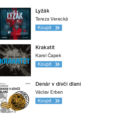
Lyžák
Tereza Verecká
Koupit
Krakatit
Karel Čapek
Koupit
Denár v dívčí dlani
Václav Erben
Koupit