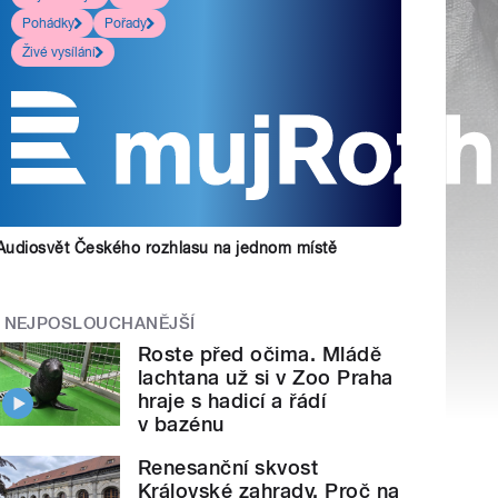
Pohádky
Pořady
Živé vysílání
Audiosvět Českého rozhlasu na jednom místě
NEJPOSLOUCHANĚJŠÍ
Roste před očima. Mládě
lachtana už si v Zoo Praha
hraje s hadicí a řádí
v bazénu
Renesanční skvost
Královské zahrady. Proč na