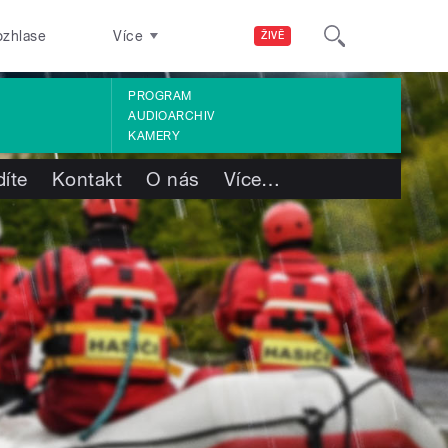
ozhlase
Více
ŽIVĚ
PROGRAM
AUDIOARCHIV
KAMERY
díte
Kontakt
O nás
Více
…