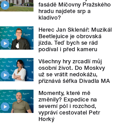
fasádě Míčovny Pražského
hradu najdete srp a
kladivo?
Herec Jan Sklenář: Muzikál
Beetlejuice je obrovská
jízda. Teď bych se rád
podíval i před kameru
Všechny hry zrcadlí můj
osobní život. Do Moskvy
už se vrátit nedokážu,
přiznává šéfka Divadla MA
Momenty, které mě
změnily? Expedice na
severní pól i rozchod,
vypráví cestovatel Petr
Horký