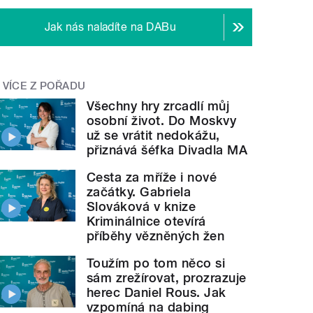
Jak nás naladíte na DABu
VÍCE Z POŘADU
Všechny hry zrcadlí můj
osobní život. Do Moskvy
už se vrátit nedokážu,
přiznává šéfka Divadla MA
Cesta za mříže i nové
začátky. Gabriela
Slováková v knize
Kriminálnice otevírá
příběhy vězněných žen
Toužím po tom něco si
sám zrežírovat, prozrazuje
herec Daniel Rous. Jak
vzpomíná na dabing