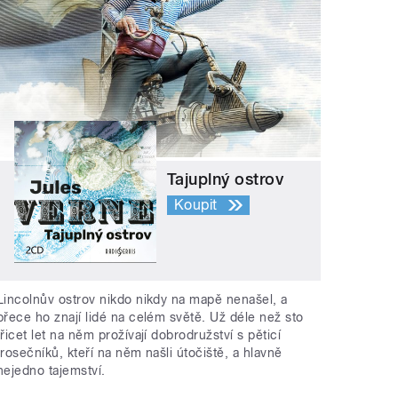
Tajuplný ostrov
Koupit
Lincolnův ostrov nikdo nikdy na mapě nenašel, a
přece ho znají lidé na celém světě. Už déle než sto
třicet let na něm prožívají dobrodružství s pěticí
trosečníků, kteří na něm našli útočiště, a hlavně
nejedno tajemství.