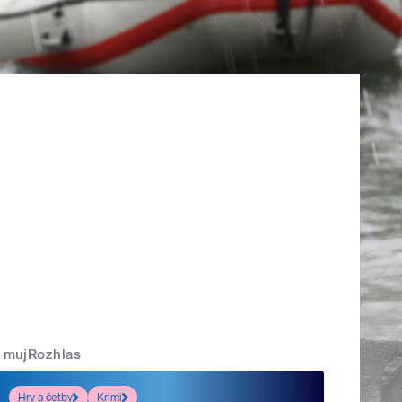
mujRozhlas
Hry a četby
Krimi