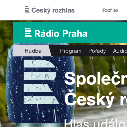
Přejít k hlavnímu obsahu
iRozhlas
Hudba
Program
Pořady
Audio