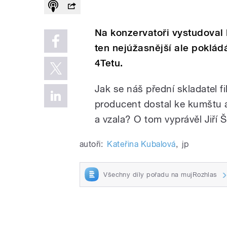
Na konzervatoři vystudoval 
ten nejúžasnější ale poklád
4Tetu.
Jak se náš přední skladatel f
producent dostal ke kumštu 
a vzala? O tom vyprávěl Jiří Š
autoři:
Kateřina Kubalová
,
jp
Všechny díly pořadu na mujRozhlas