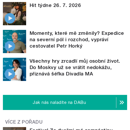
Hit týdne 26. 7. 2026
Momenty, které mě změnily? Expedice
na severní pól i rozchod, vypráví
cestovatel Petr Horký
Všechny hry zrcadlí můj osobní život.
Do Moskvy už se vrátit nedokážu,
přiznává šéfka Divadla MA
Jak nás naladíte na DABu
VÍCE Z POŘADU