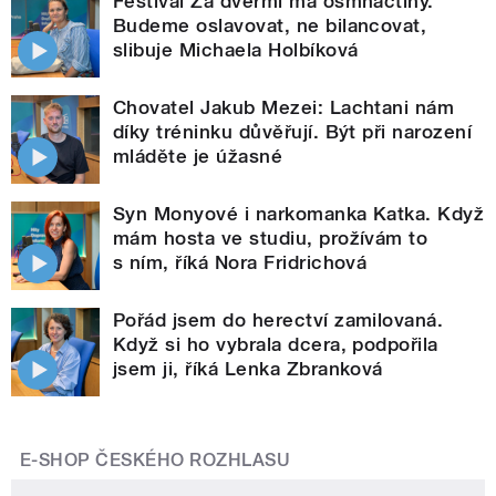
Festival Za dveřmi má osmnáctiny.
Budeme oslavovat, ne bilancovat,
slibuje Michaela Holbíková
Chovatel Jakub Mezei: Lachtani nám
díky tréninku důvěřují. Být při narození
mláděte je úžasné
Syn Monyové i narkomanka Katka. Když
mám hosta ve studiu, prožívám to
s ním, říká Nora Fridrichová
Pořád jsem do herectví zamilovaná.
Když si ho vybrala dcera, podpořila
jsem ji, říká Lenka Zbranková
E-SHOP ČESKÉHO ROZHLASU