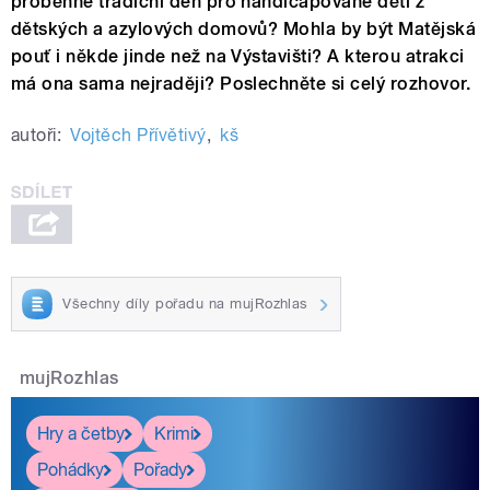
proběhne tradiční den pro handicapované děti z
dětských a azylových domovů? Mohla by být Matějská
pouť i někde jinde než na Výstavišti? A kterou atrakci
má ona sama nejraději? Poslechněte si celý rozhovor.
autoři:
Vojtěch Přívětivý
,
kš
Všechny díly pořadu na mujRozhlas
mujRozhlas
Hry a četby
Krimi
Pohádky
Pořady