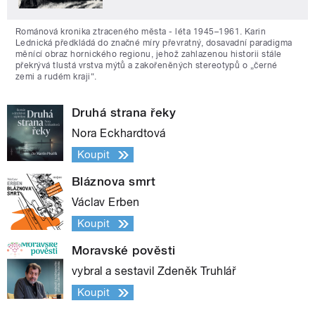
Románová kronika ztraceného města - léta 1945–1961. Karin
Lednická předkládá do značné míry převratný, dosavadní paradigma
měnící obraz hornického regionu, jehož zahlazenou historii stále
překrývá tlustá vrstva mýtů a zakořeněných stereotypů o „černé
zemi a rudém kraji“.
Druhá strana řeky
Nora Eckhardtová
Koupit
Bláznova smrt
Václav Erben
Koupit
Moravské pověsti
vybral a sestavil Zdeněk Truhlář
Koupit