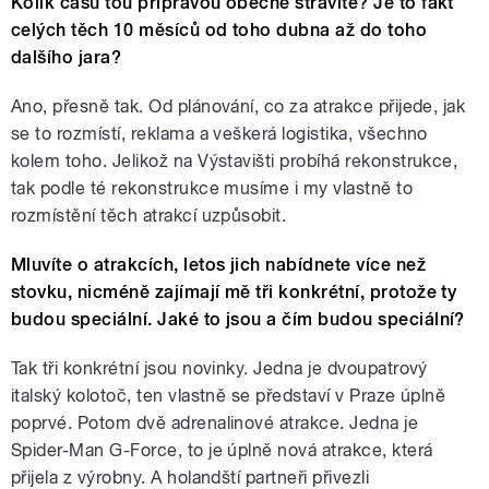
Kolik času tou přípravou obecně strávíte? Je to fakt
celých těch 10 měsíců od toho dubna až do toho
dalšího jara?
Ano, přesně tak. Od plánování, co za atrakce přijede, jak
se to rozmístí, reklama a veškerá logistika, všechno
kolem toho. Jelikož na Výstavišti probíhá rekonstrukce,
tak podle té rekonstrukce musíme i my vlastně to
rozmístění těch atrakcí uzpůsobit.
Mluvíte o atrakcích, letos jich nabídnete více než
stovku, nicméně zajímají mě tři konkrétní, protože ty
budou speciální. Jaké to jsou a čím budou speciální?
Tak tři konkrétní jsou novinky. Jedna je dvoupatrový
italský kolotoč, ten vlastně se představí v Praze úplně
poprvé. Potom dvě adrenalinové atrakce. Jedna je
Spider-Man G-Force, to je úplně nová atrakce, která
přijela z výrobny. A holandští partneři přivezli