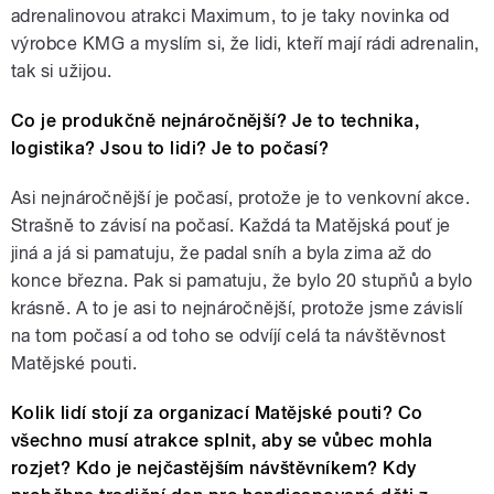
adrenalinovou atrakci Maximum, to je taky novinka od
výrobce KMG a myslím si, že lidi, kteří mají rádi adrenalin,
tak si užijou.
Co je produkčně nejnáročnější? Je to technika,
logistika? Jsou to lidi? Je to počasí?
Asi nejnáročnější je počasí, protože je to venkovní akce.
Strašně to závisí na počasí. Každá ta Matějská pouť je
jiná a já si pamatuju, že padal sníh a byla zima až do
konce března. Pak si pamatuju, že bylo 20 stupňů a bylo
krásně. A to je asi to nejnáročnější, protože jsme závislí
na tom počasí a od toho se odvíjí celá ta návštěvnost
Matějské pouti.
Kolik lidí stojí za organizací Matějské pouti? Co
všechno musí atrakce splnit, aby se vůbec mohla
rozjet? Kdo je nejčastějším návštěvníkem? Kdy