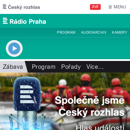
Přejít k hlavnímu obsahu
MENU
ŽIVĚ
PROGRAM
AUDIOARCHIV
KAMERY
Zábava
Program
Pořady
Více
…