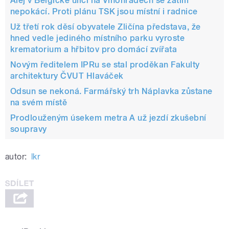
Alej v Belgické ulici na Vinohradech se zatím
nepokácí. Proti plánu TSK jsou místní i radnice
Už třetí rok děsí obyvatele Zličína představa, že
hned vedle jediného místního parku vyroste
krematorium a hřbitov pro domácí zvířata
Novým ředitelem IPRu se stal proděkan Fakulty
architektury ČVUT Hlaváček
Odsun se nekoná. Farmářský trh Náplavka zůstane
na svém místě
Prodlouženým úsekem metra A už jezdí zkušební
soupravy
autor:
lkr