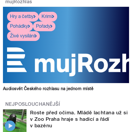
mujRozhlas
Hry a četby
Krimi
Pohádky
Pořady
Živé vysílání
Audiosvět Českého rozhlasu na jednom místě
NEJPOSLOUCHANĚJŠÍ
Roste před očima. Mládě lachtana už si
v Zoo Praha hraje s hadicí a řádí
v bazénu