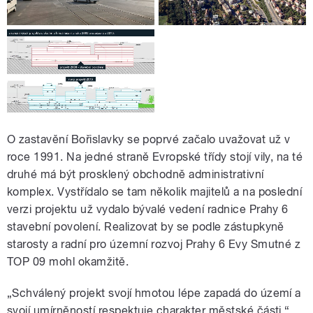
O zastavění Bořislavky se poprvé začalo uvažovat už v
roce 1991. Na jedné straně Evropské třídy stojí vily, na té
druhé má být prosklený obchodně administrativní
komplex. Vystřídalo se tam několik majitelů a na poslední
verzi projektu už vydalo bývalé vedení radnice Prahy 6
stavební povolení. Realizovat by se podle zástupkyně
starosty a radní pro územní rozvoj Prahy 6 Evy Smutné z
TOP 09 mohl okamžitě.
„Schválený projekt svojí hmotou lépe zapadá do území a
svojí umírněností respektuje charakter městské části,“