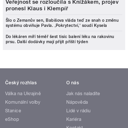
Veřejnost se rozloučila s Knížákem, projev
pronesl Klaus i Klempíř
Šlo o Zemanův sen, Babišova vláda teď ze snah o změnu
systému obviňuje Pavla. ‚Pokrytectví,‘ soudí Kysela
Do lékáren míří téměř šest tisíc balení léku na rakovinu
prsu. Další dodávky mají přijít příští týden
Český rozhlas
O nás
Válka na Ukrajině
Jak nás naladíte
Komunální volby
Nápověda
Stanice
Lidé v rádiu
eShop
Kariéra
Kontakt