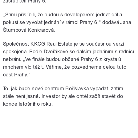
zastupiteli Prahy 6.
„Sami přislíbili, že budou s developerem jednat dál a
pokusí se vyvolat jednání v rámci Prahy 6,“ dodává Jana
Štumpová Konicarová.
Společnost KKCG Real Estate je se současnou verzí
spokojena. Podle Dvořákové se dalším jednáním s radnicí
nebrání. „Ve finále budou občané Prahy 6 z krystalů
mnohem víc těžit. Věříme, že pozvedneme celou tuto
část Prahy.“
To, jak bude nové centrum Bořislavka vypadat, zatím
stále není jasné. Investor by ale chtěl začít stavět do
konce letošního roku.