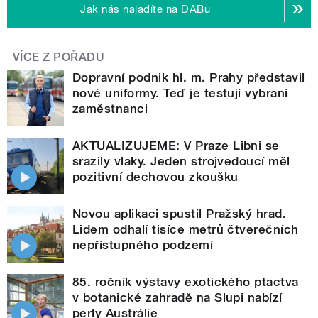
Jak nás naladíte na DABu
VÍCE Z POŘADU
Dopravní podnik hl. m. Prahy představil
nové uniformy. Teď je testují vybraní
zaměstnanci
AKTUALIZUJEME: V Praze Libni se
srazily vlaky. Jeden strojvedoucí měl
pozitivní dechovou zkoušku
Novou aplikaci spustil Pražský hrad.
Lidem odhalí tisíce metrů čtverečních
nepřístupného podzemí
85. ročník výstavy exotického ptactva
v botanické zahradě na Slupi nabízí
perly Austrálie