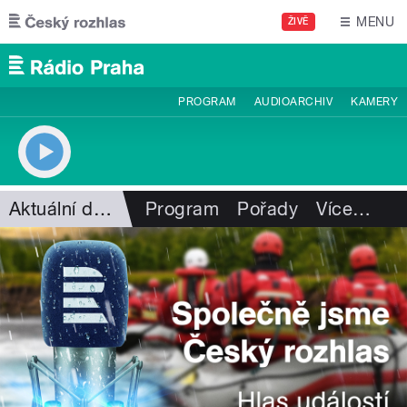
Přejít k hlavnímu obsahu
MENU
ŽIVĚ
PROGRAM
AUDIOARCHIV
KAMERY
Aktuální dění
Program
Pořady
Více
…