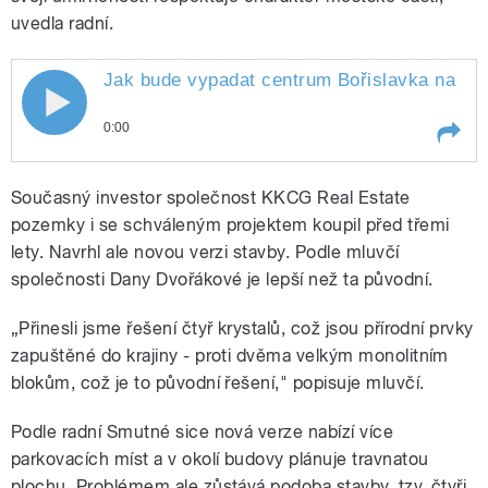
uvedla radní.
Jak bude vypadat centrum Bořislavka na Evr
0:00
Play /
řešení
Jak bude vypadat centrum
Současný investor společnost KKCG Real Estate
Bořislavka na Evropské v Dejvicích,
zatím není jasné. Investor nabízí dvě
pozemky i se schváleným projektem koupil před třemi
lety. Navrhl ale novou verzi stavby. Podle mluvčí
společnosti Dany Dvořákové je lepší než ta původní.
„Přinesli jsme řešení čtyř krystalů, což jsou přírodní prvky
zapuštěné do krajiny - proti dvěma velkým monolitním
blokům, což je to původní řešení," popisuje mluvčí.
pause
Podle radní Smutné sice nová verze nabízí více
parkovacích míst a v okolí budovy plánuje travnatou
plochu. Problémem ale zůstává podoba stavby, tzv. čtyři