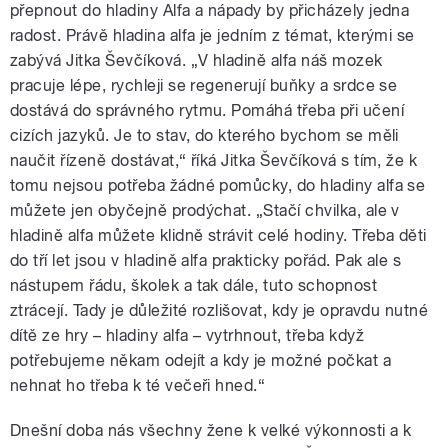
přepnout do hladiny Alfa a nápady by přicházely jedna
radost. Právě hladina alfa je jedním z témat, kterými se
zabývá Jitka Ševčíková. „V hladině alfa náš mozek
pracuje lépe, rychleji se regenerují buňky a srdce se
dostává do správného rytmu. Pomáhá třeba při učení
cizích jazyků. Je to stav, do kterého bychom se měli
naučit řízeně dostávat,“ říká Jitka Ševčíková s tím, že k
tomu nejsou potřeba žádné pomůcky, do hladiny alfa se
můžete jen obyčejně prodýchat. „Stačí chvilka, ale v
hladině alfa můžete klidně strávit celé hodiny. Třeba děti
do tří let jsou v hladině alfa prakticky pořád. Pak ale s
nástupem řádu, školek a tak dále, tuto schopnost
ztrácejí. Tady je důležité rozlišovat, kdy je opravdu nutné
dítě ze hry – hladiny alfa – vytrhnout, třeba když
potřebujeme někam odejít a kdy je možné počkat a
nehnat ho třeba k té večeři hned.“
Dnešní doba nás všechny žene k velké výkonnosti a k