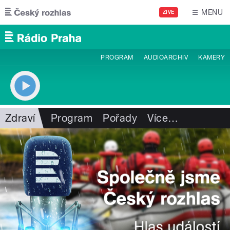
Přejít k hlavnímu obsahu
MENU
ŽIVĚ
PROGRAM
AUDIOARCHIV
KAMERY
Zdraví
Program
Pořady
Více
…