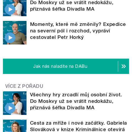
Do Moskvy už se vrátit nedokážu,
přiznává šéfka Divadla MA
Momenty, které mě změnily? Expedice
na severní pól i rozchod, vypráví
cestovatel Petr Horký
Jak nás naladíte na DABu
VÍCE Z POŘADU
Všechny hry zrcadlí můj osobní život.
Do Moskvy už se vrátit nedokážu,
přiznává šéfka Divadla MA
Cesta za mříže i nové začátky. Gabriela
Slováková v knize Kriminálnice otevírá