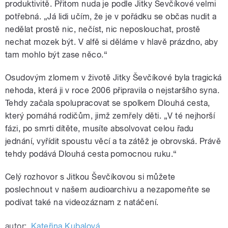
produktivitě. Přitom nuda je podle Jitky Ševčíkové velmi
potřebná. „Já lidi učím, že je v pořádku se občas nudit a
nedělat prostě nic, nečíst, nic neposlouchat, prostě
nechat mozek být. V alfě si děláme v hlavě prázdno, aby
tam mohlo být zase něco.“
Osudovým zlomem v životě Jitky Ševčíkové byla tragická
nehoda, která ji v roce 2006 připravila o nejstaršího syna.
Tehdy začala spolupracovat se spolkem Dlouhá cesta,
který pomáhá rodičům, jimž zemřely děti. „V té nejhorší
fázi, po smrti dítěte, musíte absolvovat celou řadu
jednání, vyřídit spoustu věcí a ta zátěž je obrovská. Právě
tehdy podává Dlouhá cesta pomocnou ruku.“
Celý rozhovor s Jitkou Ševčíkovou si můžete
poslechnout v našem audioarchivu a nezapomeňte se
podívat také na videozáznam z natáčení.
autor:
Kateřina Kubalová