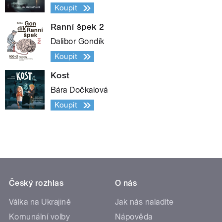
Koupit
Ranní špek 2
Dalibor Gondík
Koupit
Kost
Bára Dočkalová
Koupit
Český rozhlas
O nás
Válka na Ukrajině
Jak nás naladíte
Komunální volby
Nápověda