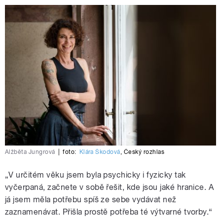
Alžběta Jungrová
|
foto:
Klára Škodová
,
Český rozhlas
„V určitém věku jsem byla psychicky i fyzicky tak
vyčerpaná, začnete v sobě řešit, kde jsou jaké hranice. A
já jsem měla potřebu spíš ze sebe vydávat než
zaznamenávat. Přišla prostě potřeba té výtvarné tvorby.“