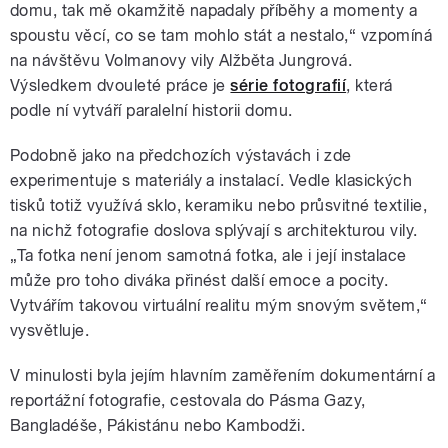
domu, tak mě okamžitě napadaly příběhy a momenty a
spoustu věcí, co se tam mohlo stát a nestalo,“ vzpomíná
na návštěvu Volmanovy vily Alžběta Jungrová.
Výsledkem dvouleté práce je
série fotografií
, která
podle ní vytváří paralelní historii domu.
Podobně jako na předchozích výstavách i zde
experimentuje s materiály a instalací. Vedle klasických
tisků totiž využívá sklo, keramiku nebo průsvitné textilie,
na nichž fotografie doslova splývají s architekturou vily.
„Ta fotka není jenom samotná fotka, ale i její instalace
může pro toho diváka přinést další emoce a pocity.
Vytvářím takovou virtuální realitu mým snovým světem,“
vysvětluje.
V minulosti byla jejím hlavním zaměřením dokumentární a
reportážní fotografie, cestovala do Pásma Gazy,
Bangladéše, Pákistánu nebo Kambodži.