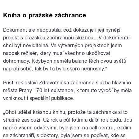
Kniha o pražské záchrance
Dokument ale neopustila, což dokazuje i její nynější
projekt s pražskou záchrannou službou. „V dokumentu
chci být neviditelná. Ve výtvarných projektech jsem
naopak režisér, který musí všechno ukočírovat
dohromady. Kdybych neměla balanc těch dvou světů
naproti sobě, tak by to bylo skoro neúnosný.“
Příští rok oslaví Zdravotnická záchranná služba hlavního
města Prahy 170 let existence, k tomuto výročí by měla
vzniknout i speciální publikace.
„Chci udělat krásnou knihu, protože ta záchranka si to
strašně zaslouží. Už rok a půl fotím a další rok budu. Jdu
napříč všemi odvětvími, byla jsem na call centru, jezdím
se záchranáři, s doktory, byla jsem se podívat, kde se