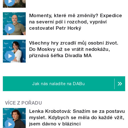
Momenty, které mě změnily? Expedice
na severní pól i rozchod, vypráví
cestovatel Petr Horký
Všechny hry zrcadlí můj osobní život.
Do Moskvy už se vrátit nedokážu,
přiznává šéfka Divadla MA
Jak nás naladíte na DABu
VÍCE Z POŘADU
Lenka Krobotová: Snažím se za postavu
myslet. Kdybych se měla do každé vžít,
jsem dávno v blázinci