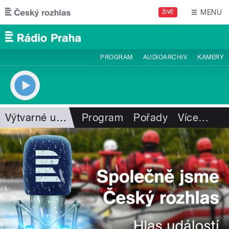
Přejít k hlavnímu obsahu
MENU
ŽIVĚ
PROGRAM
AUDIOARCHIV
KAMERY
Výtvarné umění
Program
Pořady
Více
…