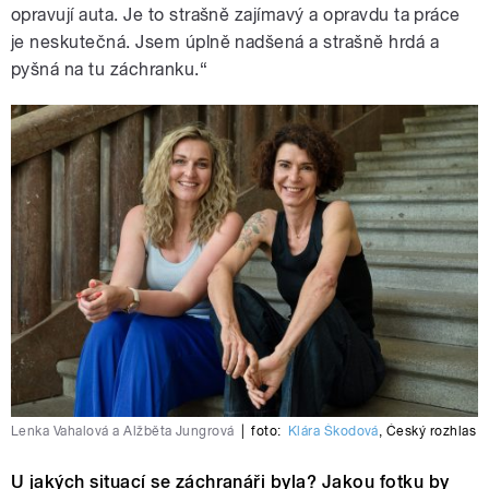
opravují auta. Je to strašně zajímavý a opravdu ta práce
je neskutečná. Jsem úplně nadšená a strašně hrdá a
pyšná na tu záchranku.“
Lenka Vahalová a Alžběta Jungrová
|
foto:
Klára Škodová
,
Český rozhlas
U jakých situací se záchranáři byla? Jakou fotku by