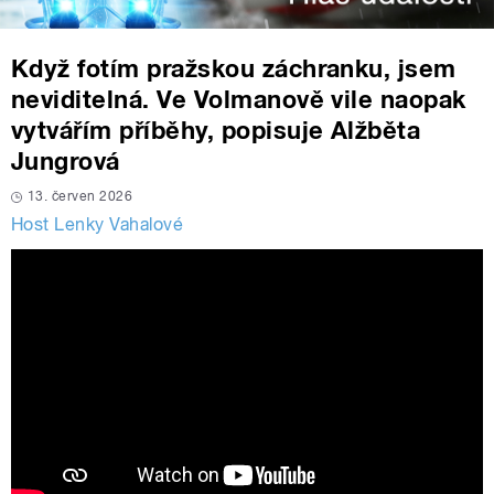
Když fotím pražskou záchranku, jsem
neviditelná. Ve Volmanově vile naopak
vytvářím příběhy, popisuje Alžběta
Jungrová
13. červen 2026
Host Lenky Vahalové