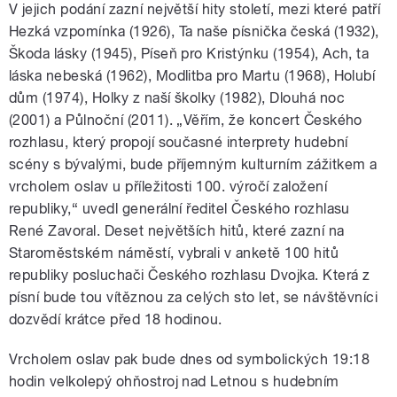
V jejich podání zazní největší hity století, mezi které patří
Hezká vzpomínka (1926), Ta naše písnička česká (1932),
Škoda lásky (1945), Píseň pro Kristýnku (1954), Ach, ta
láska nebeská (1962), Modlitba pro Martu (1968), Holubí
dům (1974), Holky z naší školky (1982), Dlouhá noc
(2001) a Půlnoční (2011). „Věřím, že koncert Českého
rozhlasu, který propojí současné interprety hudební
scény s bývalými, bude příjemným kulturním zážitkem a
vrcholem oslav u příležitosti 100. výročí založení
republiky,“ uvedl generální ředitel Českého rozhlasu
René Zavoral. Deset největších hitů, které zazní na
Staroměstském náměstí, vybrali v anketě 100 hitů
republiky posluchači Českého rozhlasu Dvojka. Která z
písní bude tou vítěznou za celých sto let, se návštěvníci
dozvědí krátce před 18 hodinou.
Vrcholem oslav pak bude dnes od symbolických 19:18
hodin velkolepý ohňostroj nad Letnou s hudebním