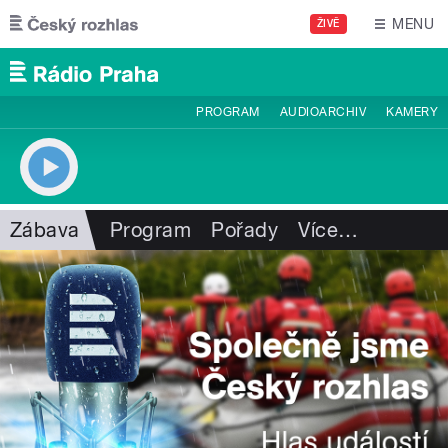
Přejít k hlavnímu obsahu
MENU
ŽIVĚ
PROGRAM
AUDIOARCHIV
KAMERY
Zábava
Program
Pořady
Více
…