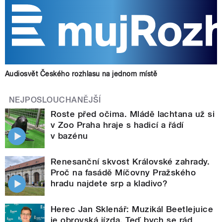
Audiosvět Českého rozhlasu na jednom místě
NEJPOSLOUCHANĚJŠÍ
Roste před očima. Mládě lachtana už si
v Zoo Praha hraje s hadicí a řádí
v bazénu
Renesanční skvost Královské zahrady.
Proč na fasádě Míčovny Pražského
hradu najdete srp a kladivo?
Herec Jan Sklenář: Muzikál Beetlejuice
je obrovská jízda. Teď bych se rád