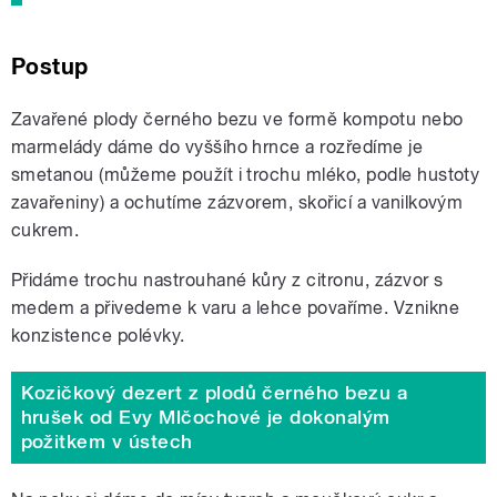
Postup
Zavařené plody černého bezu ve formě kompotu nebo
marmelády dáme do vyššího hrnce a rozředíme je
smetanou (můžeme použít i trochu mléko, podle hustoty
zavařeniny) a ochutíme zázvorem, skořicí a vanilkovým
cukrem.
Přidáme trochu nastrouhané kůry z citronu, zázvor s
medem a přivedeme k varu a lehce povaříme. Vznikne
konzistence polévky.
Kozičkový dezert z plodů černého bezu a
hrušek od Evy Mlčochové je dokonalým
požitkem v ústech