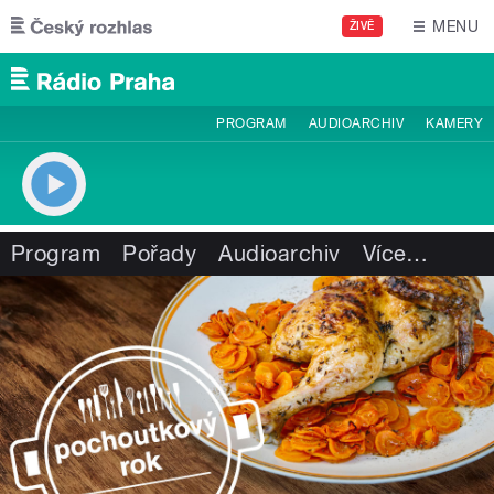
Přejít k hlavnímu obsahu
MENU
ŽIVĚ
PROGRAM
AUDIOARCHIV
KAMERY
Program
Pořady
Audioarchiv
Více
…