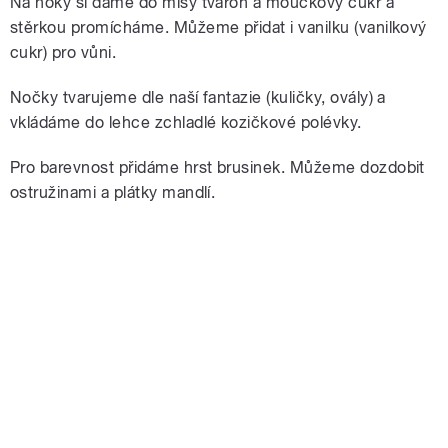
Na noky si dáme do mísy tvaroh a moučkový cukr a
stěrkou promícháme. Můžeme přidat i vanilku (vanilkový
cukr) pro vůni.
Nočky tvarujeme dle naší fantazie (kuličky, ovály) a
vkládáme do lehce zchladlé kozičkové polévky.
Pro barevnost přidáme hrst brusinek. Můžeme dozdobit
ostružinami a plátky mandlí.