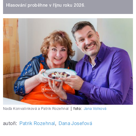
Hlasování proběhne v říjnu roku 2026
.
Naďa Konvalinková a Patrik Rozehnal
|
foto:
Jana Volková
autoři:
Patrik Rozehnal
,
Dana Josefová