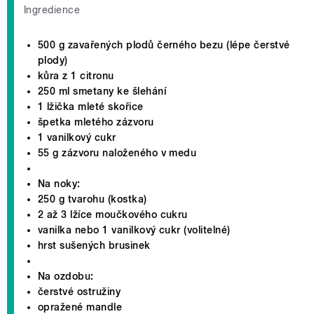
Ingredience
500 g zavařených plodů černého bezu (lépe čerstvé
plody)
kůra z 1 citronu
250 ml smetany ke šlehání
1 lžička mleté skořice
špetka mletého zázvoru
1 vanilkový cukr
55 g zázvoru naloženého v medu
Na noky:
250 g tvarohu (kostka)
2 až 3 lžíce moučkového cukru
vanilka nebo 1 vanilkový cukr (volitelné)
hrst sušených brusinek
Na ozdobu:
čerstvé ostružiny
opražené mandle