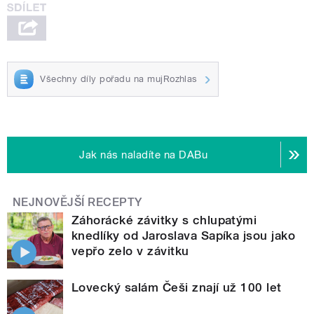
Všechny díly pořadu na mujRozhlas
Jak nás naladíte na DABu
NEJNOVĚJŠÍ RECEPTY
Záhorácké závitky s chlupatými
knedlíky od Jaroslava Sapíka jsou jako
vepřo zelo v závitku
Lovecký salám Češi znají už 100 let