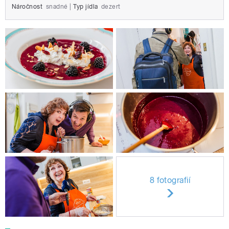
Náročnost
snadné
|
Typ jídla
dezert
8 fotografií