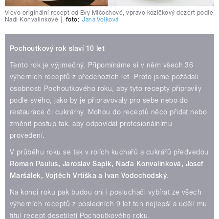
Vlevo originální recept od Evy Mlčochové, vpravo kozičkový dezert podle
Nadi Konvalinkové
|
foto:
Jana Volková
Pochoutkový rok slaví 10 let
Tento rok je výjimečný. Připomínáme si v něm všech 36
výherních receptů z předchozích let. Proto jsme požádali
osobnosti Pochoutkového roku, aby tyto recepty připravily
podle svého, jako by je připravovaly pro sebe nebo do
restaurace či cukrárny. Mohou do receptů něco přidat nebo
změnit postup tak, aby odpovídal profesionálnímu
provedení.
V průběhu roku se tak v rolích kuchařů a cukrářů předvedou
Roman Paulus, Jaroslav Sapík, Naďa Konvalinková, Josef
Maršálek, Vojtěch Vrtiška a Ivan Vodochodský
.
Na konci roku pak budou oni i posluchači vybírat ze všech
výherních receptů z posledních 9 let ten nejlepší a udělí mu
titul recept desetiletí Pochoutkového roku.