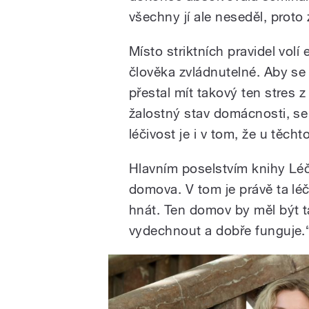
všechny jí ale neseděl, p
roto 
Místo striktních pravidel volí 
člověka zvládnutelné. Aby se
přestal mít takový ten stres z 
žalostný stav domácnosti, se
léčivost je i v tom, že u těch
Hlavním poselstvím knihy Léčiv
domova. V tom je právě ta lé
hnát. Ten domov by měl být
vydechnout a dobře funguje.