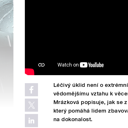
Léčivý úklid není o extrémn
vědomějšímu vztahu k věce
Mrázková popisuje, jak se z 
který pomáhá lidem zbavova
na dokonalost.