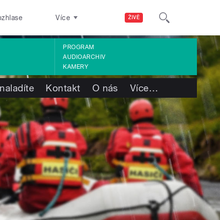
ozhlase
Více
ŽIVĚ
PROGRAM
AUDIOARCHIV
KAMERY
naladíte
Kontakt
O nás
Více
…