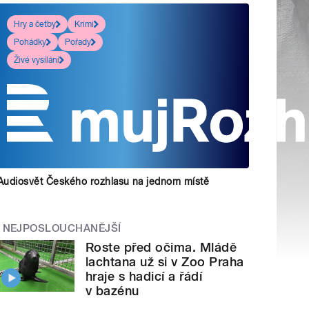
Hry a četby
Krimi
Pohádky
Pořady
Živé vysílání
Audiosvět Českého rozhlasu na jednom místě
NEJPOSLOUCHANĚJŠÍ
Roste před očima. Mládě
lachtana už si v Zoo Praha
hraje s hadicí a řádí
v bazénu