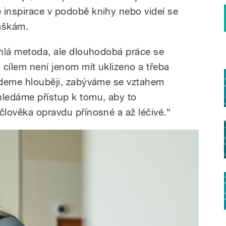
 inspirace v podobě knihy nebo videí se
náškám.
ychlá metoda, ale dlouhodobá práce se
 cílem není jenom mít uklizeno a třeba
 jdeme hlouběji, zabýváme se vztahem
hledáme přístup k tomu, aby to
člověka opravdu přínosné a až léčivé.“