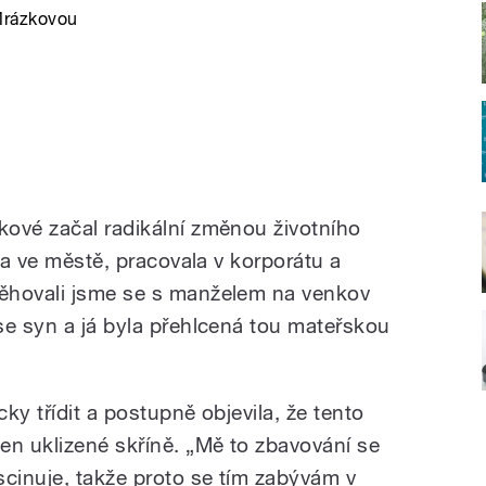
Mrázkovou
ové začal radikální změnou životního
ila ve městě, pracovala v korporátu a
ěhovali jsme se s manželem na venkov
se syn a já byla přehlcená tou mateřskou
.
ky třídit a postupně objevila, že tento
en uklizené skříně. „Mě to zbavování se
cinuje, takže proto se tím zabývám v