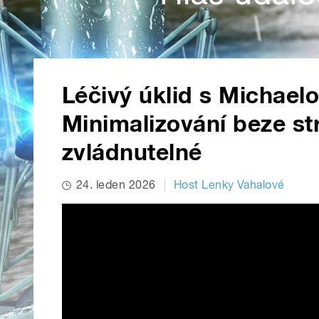
Léčivý úklid s Michael
Minimalizování beze st
zvládnutelné
24. leden 2026
Host Lenky Vahalové