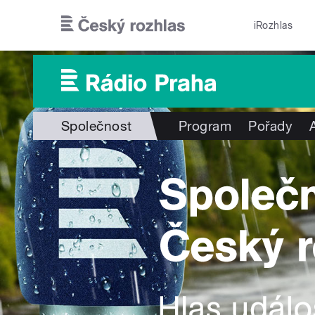
Přejít k hlavnímu obsahu
iRozhlas
Společnost
Program
Pořady