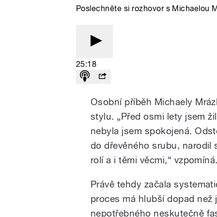
Poslechněte si rozhovor s Michaelou 
25:18
Osobní příběh Michaely Mrázk
stylu. „Před osmi lety jsem ž
nebyla jsem spokojená. Odst
do dřevěného srubu, narodil 
rolí a i těmi věcmi,“ vzpomíná
Právě tehdy začala systematic
proces má hlubší dopad než j
nepotřebného neskutečně fas