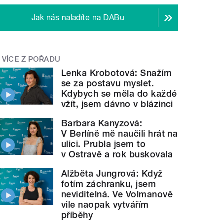
Jak nás naladíte na DABu
VÍCE Z POŘADU
Lenka Krobotová: Snažím
se za postavu myslet.
Kdybych se měla do každé
vžít, jsem dávno v blázinci
Barbara Kanyzová:
V Berlíně mě naučili hrát na
ulici. Prubla jsem to
v Ostravě a rok buskovala
Alžběta Jungrová: Když
fotím záchranku, jsem
neviditelná. Ve Volmanově
vile naopak vytvářím
příběhy