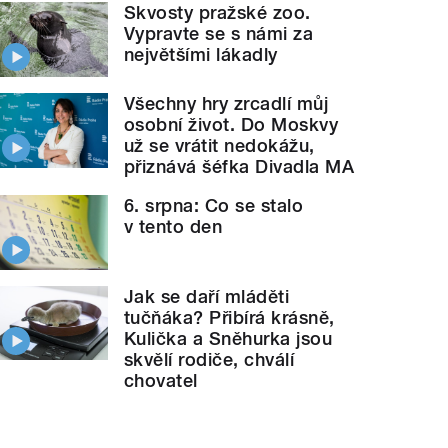
Skvosty pražské zoo.
Vypravte se s námi za
největšími lákadly
Všechny hry zrcadlí můj
osobní život. Do Moskvy
už se vrátit nedokážu,
přiznává šéfka Divadla MA
6. srpna: Co se stalo
v tento den
Jak se daří mláděti
tučňáka? Přibírá krásně,
Kulička a Sněhurka jsou
skvělí rodiče, chválí
chovatel