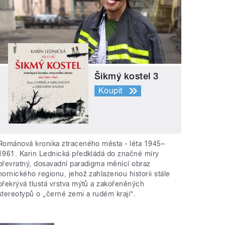
Šikmý kostel 3
Koupit
Románová kronika ztraceného města - léta 1945–
1961. Karin Lednická předkládá do značné míry
převratný, dosavadní paradigma měnící obraz
hornického regionu, jehož zahlazenou historii stále
překrývá tlustá vrstva mýtů a zakořeněných
stereotypů o „černé zemi a rudém kraji“.