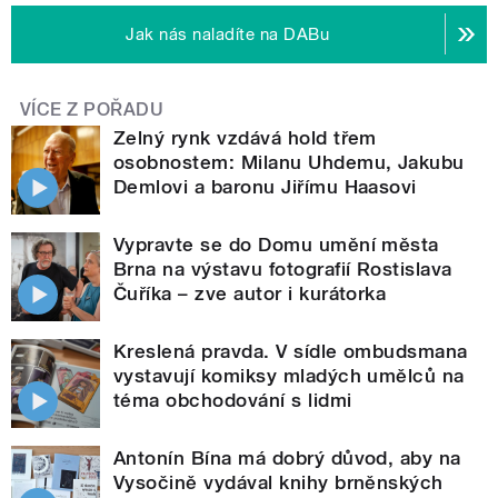
Jak nás naladíte na DABu
VÍCE Z POŘADU
Zelný rynk vzdává hold třem
osobnostem: Milanu Uhdemu, Jakubu
Demlovi a baronu Jiřímu Haasovi
Vypravte se do Domu umění města
Brna na výstavu fotografií Rostislava
Čuříka – zve autor i kurátorka
Kreslená pravda. V sídle ombudsmana
vystavují komiksy mladých umělců na
téma obchodování s lidmi
Antonín Bína má dobrý důvod, aby na
Vysočině vydával knihy brněnských