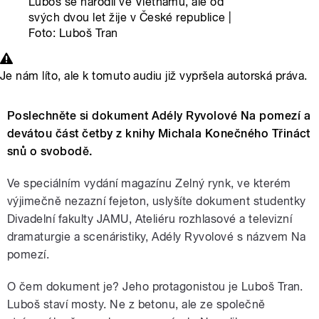
Luboš se narodil ve Vietnamu, ale od
svých dvou let žije v České republice |
Foto: Luboš Tran
Je nám líto, ale k tomuto audiu již vypršela autorská práva.
Poslechněte si dokument Adély Ryvolové Na pomezí a
devátou část četby z knihy Michala Konečného Třináct
snů o svobodě.
Ve speciálním vydání magazínu Zelný rynk, ve kterém
výjimečně nezazní fejeton, uslyšíte dokument studentky
Divadelní fakulty JAMU, Ateliéru rozhlasové a televizní
dramaturgie a scenáristiky, Adély Ryvolové s názvem Na
pomezí.
O čem dokument je? Jeho protagonistou je Luboš Tran.
Luboš staví mosty. Ne z betonu, ale ze společně