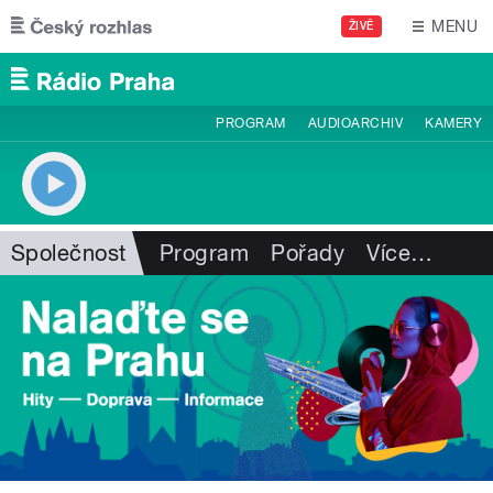
Přejít k hlavnímu obsahu
MENU
ŽIVĚ
PROGRAM
AUDIOARCHIV
KAMERY
Společnost
Program
Pořady
Více
…