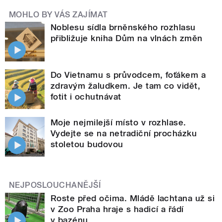
MOHLO BY VÁS ZAJÍMAT
Noblesu sídla brněnského rozhlasu
přibližuje kniha Dům na vlnách změn
Do Vietnamu s průvodcem, foťákem a
zdravým žaludkem. Je tam co vidět,
fotit i ochutnávat
Moje nejmilejší místo v rozhlase.
Vydejte se na netradiční procházku
stoletou budovou
NEJPOSLOUCHANĚJŠÍ
Roste před očima. Mládě lachtana už si
v Zoo Praha hraje s hadicí a řádí
v bazénu