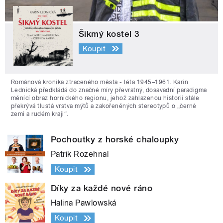
Šikmý kostel 3
Koupit
Románová kronika ztraceného města - léta 1945–1961. Karin
Lednická předkládá do značné míry převratný, dosavadní paradigma
měnící obraz hornického regionu, jehož zahlazenou historii stále
překrývá tlustá vrstva mýtů a zakořeněných stereotypů o „černé
zemi a rudém kraji“.
Pochoutky z horské chaloupky
Patrik Rozehnal
Koupit
Díky za každé nové ráno
Halina Pawlowská
Koupit