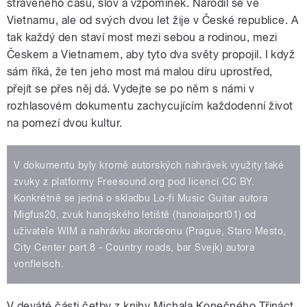
stráveného času, slov a vzpomínek. Narodil se ve
Vietnamu, ale od svých dvou let žije v České republice. A
tak každý den staví most mezi sebou a rodinou, mezi
Českem a Vietnamem, aby tyto dva světy propojil. I když
sám říká, že ten jeho most má malou díru uprostřed,
přejít se přes něj dá. Vydejte se po něm s námi v
rozhlasovém dokumentu zachycujícím každodenní život
na pomezí dvou kultur.
V dokumentu byly kromě autorských nahrávek využity také
zvuky z platformy Freesound.org pod licencí CC BY.
Konkrétně se jedná o skladbu Lo-fi Music Guitar autora
Migfus20, zvuk hanojského letiště (hanoiaiport01) od
uživatele WIM a nahrávku akordeonu (Prague, Staro Mesto,
City Center part.8 - Country roads, bar Svejk) autora
vonfleisch.
V deváté části četby z knihy Michala Konečného Třináct