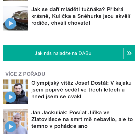
Jak se daří mláděti tučňáka? Přibírá
krásně, Kulička a Sněhurka jsou skvělí
rodiče, chválí chovatel
Jak nás naladíte na DABu
VÍCE Z POŘADU
Olympijský vítěz Josef Dostál: V kajaku
jsem poprvé seděl ve třech letech a
hned jsem se cvakl
Ján Jackuliak: Posílat Jiříka ve
Zlatovlásce na smrt mě nebavilo, ale to
temno v pohádce ano