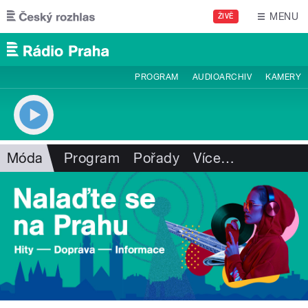
Přejít k hlavnímu obsahu
MENU
ŽIVĚ
PROGRAM
AUDIOARCHIV
KAMERY
Móda
Program
Pořady
Více
…