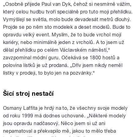
„Osobně přijede Paul van Dyk, čehož si nesmírně vážím,
který celou hudbu tvoří speciálně pro tuto moji přehlídku.
Vymýšlejí se světla, molo bude devadesát metrů dlouhý.
Projde se po něm sto modelek a deset modelů. Bude to
opravdu velký event. Myslím, že to bude vrchol mojí
kariéry, nebo minimálně jeden z vrcholů. A to jsem už
dělal přehlídku po celém Václavském náměstí,“
zavzpomínal módní guru. Očekává se 1800 hostů a
polovina lístků je už prodaná. „Dřív jsem nikdy neměl
lístky v prodeji, to bylo jen na pozvánky.“
Šicí stroj nestačí
Osmany Laffita je hrdý na to, že všechny svoje modely
od roku 1999 má dodnes uchované. „Některé modely
jsou opravdu nadčasový. Něco jsem si už ani
nepamatoval a překvapilo mě, jakou to mělo třeba