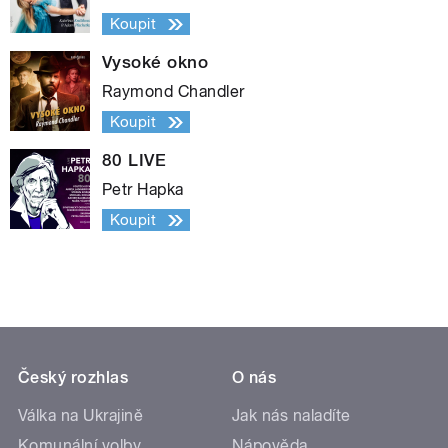
Koupit
Vysoké okno
Raymond Chandler
Koupit
80 LIVE
Petr Hapka
Koupit
Český rozhlas
O nás
Válka na Ukrajině
Jak nás naladíte
Komunální volby
Nápověda