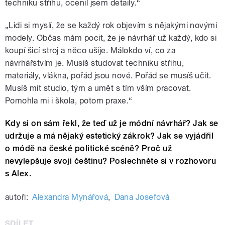
techniku střihu, ocenil jsem detaily.“
„Lidi si myslí, že se každý rok objevím s nějakými novými
modely. Občas mám pocit, že je návrhář už každý, kdo si
koupí šicí stroj a něco ušije. Málokdo ví, co za
návrhářstvím je. Musíš studovat techniku střihu,
materiály, vlákna, pořád jsou nové. Pořád se musíš učit.
Musíš mít studio, tým a umět s tím vším pracovat.
Pomohla mi i škola, potom praxe.“
Kdy si on sám řekl, že teď už je módní návrhář? Jak se
udržuje a má nějaký estetický zákrok? Jak se vyjádřil
o módě na české politické scéně? Proč už
nevylepšuje svoji češtinu? Poslechněte si v rozhovoru
s Alex.
autoři:
Alexandra Mynářová
,
Dana Josefová