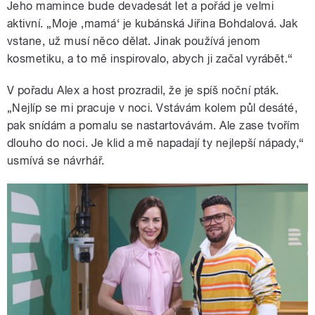
Jeho mamince bude devadesát let a pořád je velmi
aktivní. „Moje ‚mamá‘ je kubánská Jiřina Bohdalová. Jak
vstane, už musí něco dělat. Jinak používá jenom
kosmetiku, a to mě inspirovalo, abych ji začal vyrábět.“
V pořadu Alex a host prozradil, že je spíš noční pták.
„Nejlíp se mi pracuje v noci. Vstávám kolem půl desáté,
pak snídám a pomalu se nastartovávám. Ale zase tvořím
dlouho do noci. Je klid a mě napadají ty nejlepší nápady,“
usmívá se návrhář.