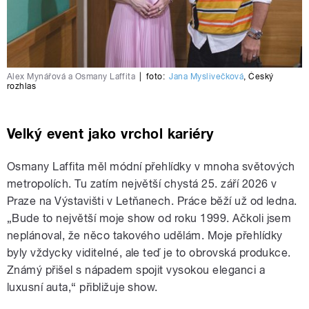
Alex Mynářová a Osmany Laffita
|
foto:
Jana Myslivečková
,
Český
rozhlas
Velký event jako vrchol kariéry
Osmany Laffita měl módní přehlídky v mnoha světových
metropolích. Tu zatím největší chystá 25. září 2026 v
Praze na Výstavišti v Letňanech. Práce běží už od ledna.
„Bude to největší moje show od roku 1999. Ačkoli jsem
neplánoval, že něco takového udělám. Moje přehlídky
byly vždycky viditelné, ale teď je to obrovská produkce.
Známý přišel s nápadem spojit vysokou eleganci a
luxusní auta,“ přibližuje show.