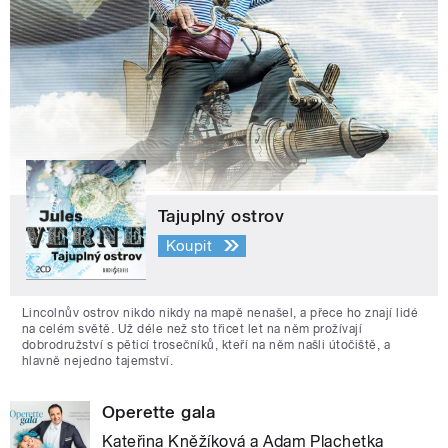
Tajuplný ostrov
Koupit
Lincolnův ostrov nikdo nikdy na mapě nenašel, a přece ho znají lidé
na celém světě. Už déle než sto třicet let na něm prožívají
dobrodružství s pěticí trosečníků, kteří na něm našli útočiště, a
hlavně nejedno tajemství.
Operette gala
Kateřina Kněžíková a Adam Plachetka