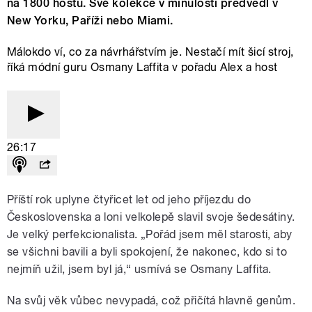
na 1800 hostů. Své kolekce v minulosti předvedl v
New Yorku, Paříži nebo Miami.
Málokdo ví, co za návrhářstvím je. Nestačí mít šicí stroj,
říká módní guru Osmany Laffita v pořadu Alex a host
26:17
Příští rok uplyne čtyřicet let od jeho příjezdu do
Československa a loni velkolepě slavil svoje šedesátiny.
Je velký perfekcionalista. „Pořád jsem měl starosti, aby
se všichni bavili a byli spokojení, že nakonec, kdo si to
nejmíň užil, jsem byl já,“ usmívá se Osmany Laffita.
Na svůj věk vůbec nevypadá, což přičítá hlavně genům.