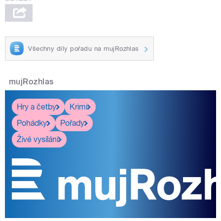
Všechny díly pořadu na mujRozhlas
mujRozhlas
Hry a četby
Krimi
Pohádky
Pořady
Živé vysílání