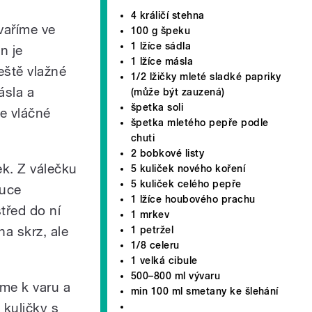
4 králičí stehna
vaříme ve
100 g špeku
1 lžíce sádla
n je
1 lžíce másla
eště vlažné
1/2 lžičky mleté sladké papriky
ásla a
(může být zauzená)
špetka soli
e vláčné
špetka mletého pepře podle
chuti
2 bobkové listy
ek. Z válečku
5 kuliček nového koření
5 kuliček celého pepře
ruce
1 lžíce houbového prachu
třed do ní
1 mrkev
a skrz, ale
1 petržel
1/8 celeru
1 velká cibule
500–800 ml vývaru
me k varu a
min 100 ml smetany ke šlehání
 kuličky s