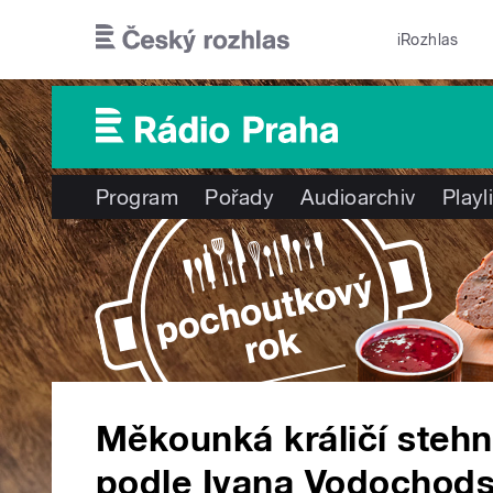
Přejít k hlavnímu obsahu
iRozhlas
Program
Pořady
Audioarchiv
Playl
Měkounká králičí stehn
podle Ivana Vodochodsk