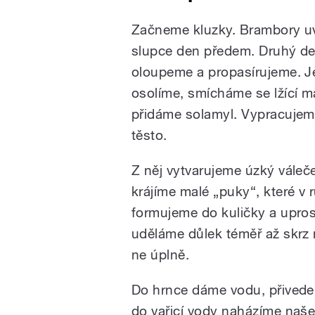
Začneme kluzky. Brambory u
slupce den předem. Druhý de
oloupeme a propasírujeme. J
osolíme, smícháme se lžící m
přidáme solamyl. Vypracujem
těsto.
Z něj vytvarujeme úzký váleč
krájíme malé „puky“, které v 
formujeme do kuličky a upros
uděláme důlek téměř až skrz n
ne úplně.
Do hrnce dáme vodu, přivede
do vařicí vody naházíme naše