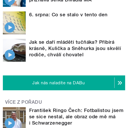
6. srpna: Co se stalo v tento den
Jak se daří mláděti tučňáka? Přibírá
krásně, Kulička a Sněhurka jsou skvělí
rodiče, chválí chovatel
Jak nás naladíte na DABu
VÍCE Z POŘADU
František Ringo Čech: Fotbalistou jsem
se sice nestal, ale obraz ode mě má
i Schwarzenegger