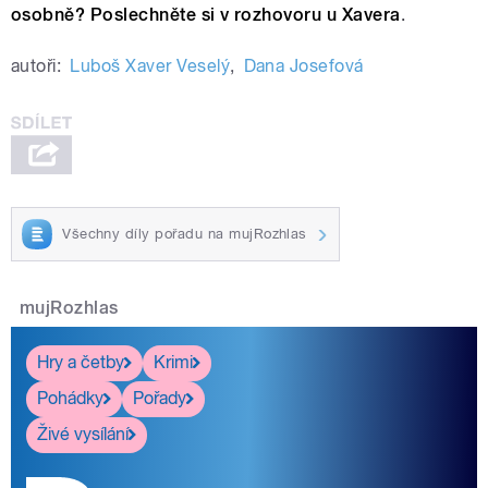
osobně? Poslechněte si v rozhovoru u Xavera
.
autoři:
Luboš Xaver Veselý
,
Dana Josefová
Všechny díly pořadu na mujRozhlas
mujRozhlas
Hry a četby
Krimi
Pohádky
Pořady
Živé vysílání