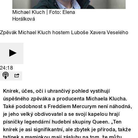
Michael Kluch | Foto: Elena
Horálková
Zpěvák Michael Kluch hostem Luboše Xavera Veselého
24:18
Knírek, účes, oči i uhrančivý pohled vystihují
úspěšného zpěváka a producenta Michaela Klucha.
Také podobnost s Freddiem Mercurym není náhodná,
je jeho velký obdivovatel a se svojí kapelou hrají
písničky legendární hudební skupiny Queen. „Ten
knírek je asi signifikantní, ale zbytek je příroda, takže
tatínek s maminkou mají zásluhu na tom, že můžu