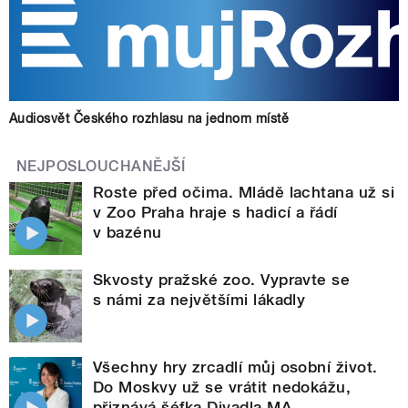
Audiosvět Českého rozhlasu na jednom místě
NEJPOSLOUCHANĚJŠÍ
Roste před očima. Mládě lachtana už si
v Zoo Praha hraje s hadicí a řádí
v bazénu
Skvosty pražské zoo. Vypravte se
s námi za největšími lákadly
Všechny hry zrcadlí můj osobní život.
Do Moskvy už se vrátit nedokážu,
přiznává šéfka Divadla MA