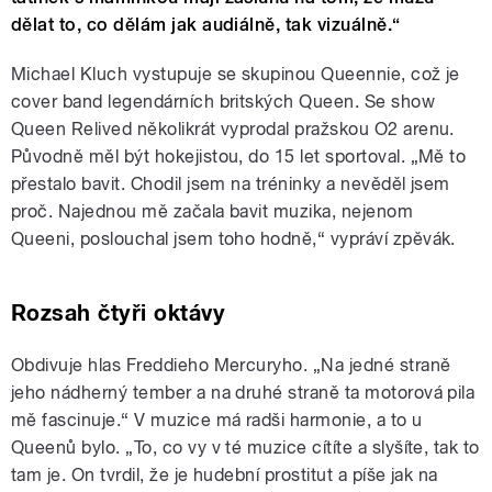
dělat to, co dělám jak audiálně, tak vizuálně.“
Michael Kluch vystupuje se skupinou Queennie, což je
cover band legendárních britských Queen. Se show
Queen Relived několikrát vyprodal pražskou O2 arenu.
Původně měl být hokejistou, do 15 let sportoval. „Mě to
přestalo bavit. Chodil jsem na tréninky a nevěděl jsem
proč. Najednou mě začala bavit muzika, nejenom
Queeni, poslouchal jsem toho hodně,“ vypráví zpěvák.
Rozsah čtyři oktávy
Obdivuje hlas Freddieho Mercuryho. „Na jedné straně
jeho nádherný tember a na druhé straně ta motorová pila
mě fascinuje.“ V muzice má radši harmonie, a to u
Queenů bylo. „To, co vy v té muzice cítíte a slyšíte, tak to
tam je. On tvrdil, že je hudební prostitut a píše jak na