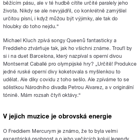
běžícím pásu, ale v té hudbě cítíte určité paralely jeho
života. Nikdy se ale nevyjádřil, co konkrétně zamýšlel
určitou písní, i když můžou být výjimky, ale tak do
hloubky do toho nejdu.“
Michael Kluch zpívá songy Queenů fantasticky a
Freddieho ztvárňuje tak, jak ho všichni známe. Troufl by
si i na duet Barcelona, který nazpíval s operní divou
Montserrat Caballé pro olympijské hry? „Určitě! Produkce
jedné ruské operní divy koketovala s myšlenkou to
udělat. Ale díky covidu z toho sešlo. Ale zpíváme to se
sólistkou Národního divadla Petrou Alvarez, a v originální
tónině. Mám rozsah čtyři oktávy.“
V jejich muzice je obrovská energie
O Freddiem Mercurym je známo, že to byla velmi
excentrická osobnost a o jeho večírcích kolují legendy.