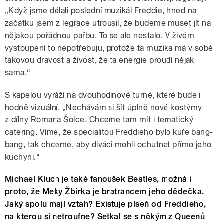
„Když jsme dělali poslední muzikál Freddie, hned na
začátku jsem z legrace utrousil, že budeme muset jít na
nějakou pořádnou pařbu. To se ale nestalo. V živém
vystoupení to nepotřebuju, protože ta muzika má v sobě
takovou dravost a živost, že ta energie proudí nějak
sama.“
S kapelou vyráží na dvouhodinové turné, které bude i
hodně vizuální. „Nechávám si šít úplně nové kostýmy
z dílny Romana Šolce. Chceme tam mít i tematický
catering. Víme, že specialitou Freddieho bylo kuře bang-
bang, tak chceme, aby diváci mohli ochutnat přímo jeho
kuchyni.“
Michael Kluch je také fanoušek Beatles, možná i
proto, že Meky Žbirka je bratrancem jeho dědečka.
Jaký spolu mají vztah?
Existuje píseň od Freddieho,
na kterou si netroufne? Setkal se s někým z Queenů