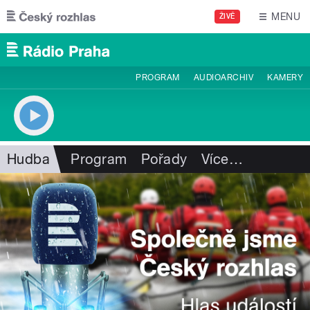
Přejít k hlavnímu obsahu
MENU
ŽIVĚ
PROGRAM
AUDIOARCHIV
KAMERY
Hudba
Program
Pořady
Více
…