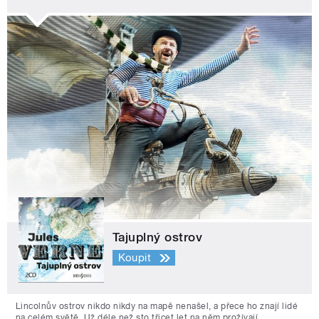
Tajuplný ostrov
Koupit
Lincolnův ostrov nikdo nikdy na mapě nenašel, a přece ho znají lidé
na celém světě. Už déle než sto třicet let na něm prožívají