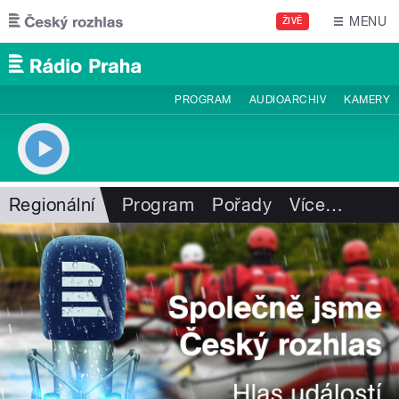
Přejít k hlavnímu obsahu
MENU
ŽIVĚ
PROGRAM
AUDIOARCHIV
KAMERY
Regionální
Program
Pořady
Více
…