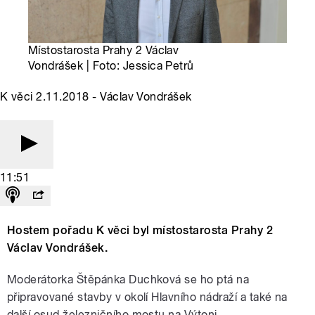
Místostarosta Prahy 2 Václav
Vondrášek | Foto: Jessica Petrů
K věci 2.11.2018 - Václav Vondrášek
11:51
Hostem pořadu K věci byl místostarosta Prahy 2
Václav Vondrášek.
Moderátorka Štěpánka Duchková se ho ptá na
připravované stavby v okolí Hlavního nádraží a také na
další osud železničního mostu na Výtoni.