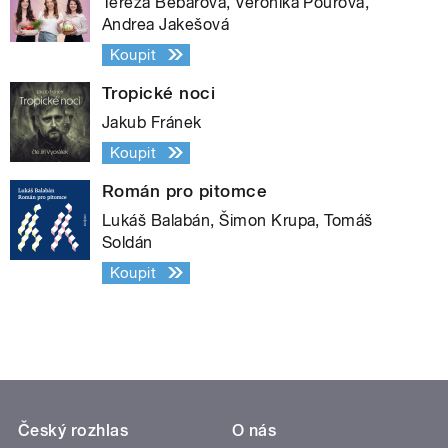
Tereza Bebarová, Veronika Pourová,
Andrea Jakešová
Koupit
Tropické noci
Jakub Fránek
Koupit
Román pro pitomce
Lukáš Balabán, Šimon Krupa, Tomáš
Soldán
Koupit
Český rozhlas
O nás