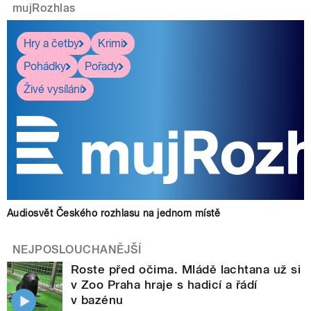
mujRozhlas
Hry a četby
Krimi
Pohádky
Pořady
Živé vysílání
Audiosvět Českého rozhlasu na jednom místě
NEJPOSLOUCHANĚJŠÍ
Roste před očima. Mládě lachtana už si
v Zoo Praha hraje s hadicí a řádí
v bazénu