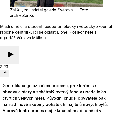
Zai Xu, zakladatel galerie Světova 1 | Foto:
archiv Zai Xu
Mladí umělci a studenti budou umělecky i vědecky zkoumat
rapidně gentrifikující se oblast Libně. Poslechněte si
reportáž Václava Müllera
2:23
Gentrifikace je označení procesu, při kterém se
obnovuje starý a zchátralý bytový fond v upadajících
čtvrtích velkých měst. Původní chudší obyvatele pak
nahradí nové skupiny bohatších majitelů nových bytů.
A právě tento proces mají zkoumat mladí umělci v