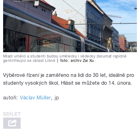
Mladí umělci a studenti budou umělecky i vědecky zkoumat rapidně
gentrifikující se oblast Libně
|
foto:
archiv Zai Xu
Výběrové řízení je zaměřeno na lidi do 30 let, ideálně pro
studenty vysokých škol. Hlásit se můžete do 14. února.
autoři:
Václav Müller
,
jp