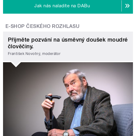
Jak nás naladíte na DABu
E-SHOP ČESKÉHO ROZHLASU
Přijměte pozvání na úsměvný doušek moudré
člověčiny.
František Novotný, moderátor