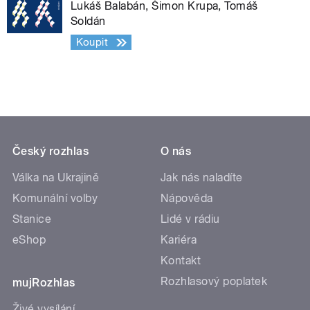
Lukáš Balabán, Šimon Krupa, Tomáš
Soldán
Koupit
Český rozhlas
O nás
Válka na Ukrajině
Jak nás naladíte
Komunální volby
Nápověda
Stanice
Lidé v rádiu
eShop
Kariéra
Kontakt
Rozhlasový poplatek
mujRozhlas
Živé vysílání