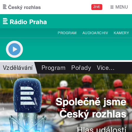
Přejít k hlavnímu obsahu
MENU
ŽIVĚ
PROGRAM
AUDIOARCHIV
KAMERY
Vzdělávání
Program
Pořady
Více
…