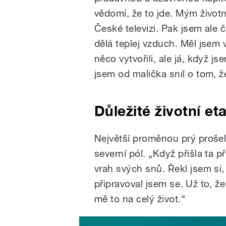
vědomí, že to jde. Mým život
České televizi. Pak jsem ale č
dělá teplej vzduch. Měl jsem
něco vytvořili, ale já, když j
jsem od malička snil o tom, že
Důležité životní et
Největší proměnou prý proše
severní pól. „Když přišla ta př
vrah svých snů. Řekl jsem si, 
připravoval jsem se. Už to, ž
mě to na celý život.“