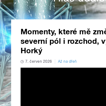
Momenty, které mě změ
severní pól i rozchod, 
Horký
7. červen 2026
Až na dřeň