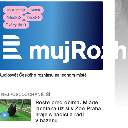
Hry a četby
Krimi
Pohádky
Pořady
Živé vysílání
Audiosvět Českého rozhlasu na jednom místě
NEJPOSLOUCHANĚJŠÍ
Roste před očima. Mládě
lachtana už si v Zoo Praha
hraje s hadicí a řádí
v bazénu