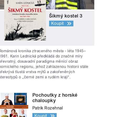
Šikmý kostel 3
Koupit
Románová kronika ztraceného města - léta 1945–
1961. Karin Lednická předkládá do značné míry
převratný, dosavadní paradigma měnící obraz
hornického regionu, jehož zahlazenou historii stále
překrývá tlustá vrstva mýtů a zakořeněných
stereotypů o „černé zemi a rudém kraji“.
Pochoutky z horské
chaloupky
Patrik Rozehnal
Koupit