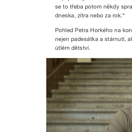
se to třeba potom někdy sprav
dneska, zítra nebo za rok.“
Pohled Petra Horkého na kon
nejen padesátka a stárnutí, al
útlém dětství.