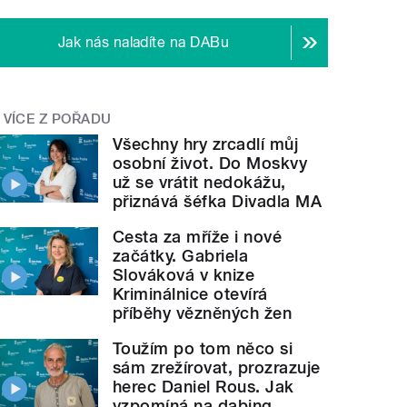
Jak nás naladíte na DABu
VÍCE Z POŘADU
Všechny hry zrcadlí můj
osobní život. Do Moskvy
už se vrátit nedokážu,
přiznává šéfka Divadla MA
Cesta za mříže i nové
začátky. Gabriela
Slováková v knize
Kriminálnice otevírá
příběhy vězněných žen
Toužím po tom něco si
sám zrežírovat, prozrazuje
herec Daniel Rous. Jak
vzpomíná na dabing