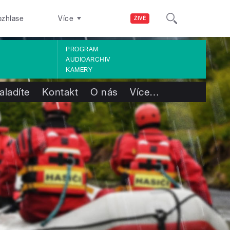
ozhlase
Více
ŽIVĚ
PROGRAM
AUDIOARCHIV
KAMERY
aladíte
Kontakt
O nás
Více
…