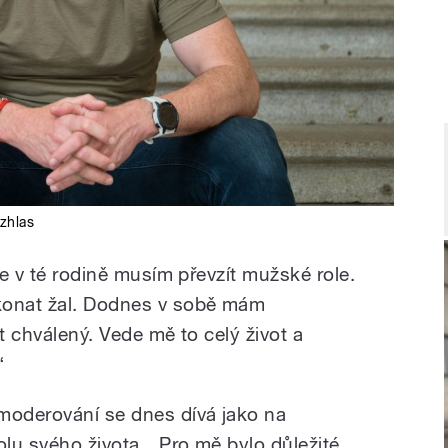
zhlas
že v té rodině musím převzít mužské role.
konat žal. Dodnes v sobě mám
t chválený. Vede mě to celý život a
“
moderování se dnes dívá jako na
lu svého života. „Pro mě bylo důležité