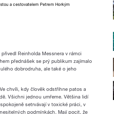
istou a cestovatelem Petrem Horkým
 přivedl Reinholda Messnera v rámci
ěhem přednášek se prý publikum zajímalo
lulého dobrodruha, ale také o jeho
Ve chvíli, kdy člověk odstřihne patos a
odě. Všichni jednou umřeme. Většina lidí
spokojeně setrvávají v toxické práci, v
snesitelných podmínkách. Mají pocit, že