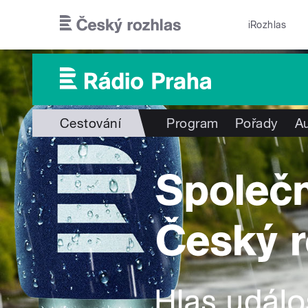
Přejít k hlavnímu obsahu
iRozhlas
Cestování
Program
Pořady
Au