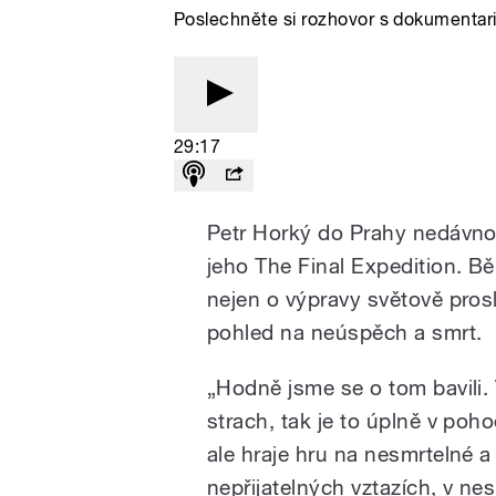
Poslechněte si rozhovor s dokumentar
29:17
Petr Horký do Prahy nedávno
jeho The Final Expedition. B
nejen o výpravy světově pros
pohled na neúspěch a smrt.
„Hodně jsme se o tom bavili. 
strach, tak je to úplně v poh
ale hraje hru na nesmrtelné a 
nepřijatelných vztazích, v ne