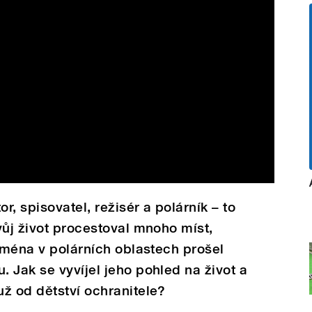
, spisovatel, režisér a polárník – to
vůj život procestoval mnoho míst,
ejména v polárních oblastech prošel
 Jak se vyvíjel jeho pohled na život a
ž od dětství ochranitele?