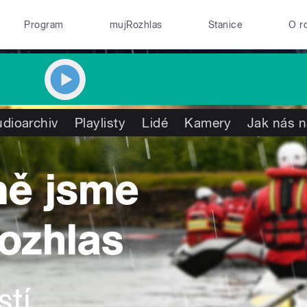
Program
mujRozhlas
Stanice
O r
dioarchiv
Playlisty
Lidé
Kamery
Jak nás n