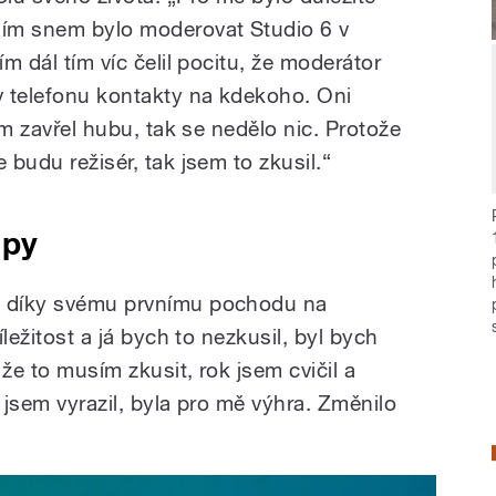
ním snem bylo moderovat Studio 6 v
ím dál tím víc čelil pocitu, že moderátor
 v telefonu kontakty na kdekoho. Oni
sem zavřel hubu, tak se nedělo nic. Protože
 budu režisér, tak jsem to zkusil.“
apy
l díky svému prvnímu pochodu na
íležitost a já bych to nezkusil, byl bych
že to musím zkusit, rok jsem cvičil a
e jsem vyrazil, byla pro mě výhra. Změnilo