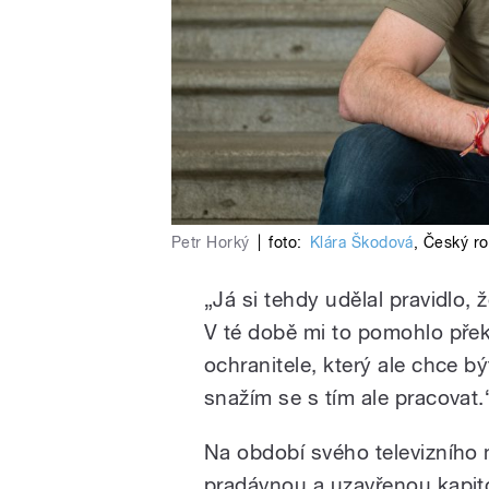
Petr Horký
|
foto:
Klára Škodová
,
Český ro
„Já si tehdy udělal pravidlo, 
V té době mi to pomohlo pře
ochranitele, který ale chce bý
snažím se s tím ale pracovat.
Na období svého televizního 
pradávnou a uzavřenou kapito