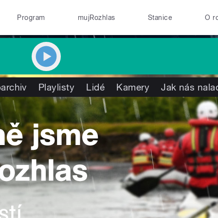
Program
mujRozhlas
Stanice
O r
archiv
Playlisty
Lidé
Kamery
Jak nás nala