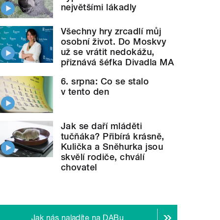
největšími lákadly
Všechny hry zrcadlí můj
osobní život. Do Moskvy
už se vrátit nedokážu,
přiznává šéfka Divadla MA
6. srpna: Co se stalo
v tento den
Jak se daří mláděti
tučňáka? Přibírá krásně,
Kulička a Sněhurka jsou
skvělí rodiče, chválí
chovatel
Jak nás naladíte na DABu