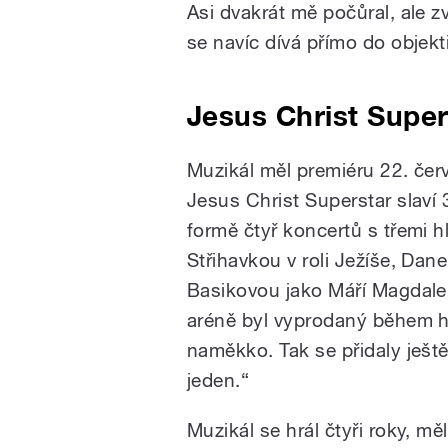
Asi dvakrát mě počůral, ale z
se navíc dívá přímo do objek
Jesus Christ Super
Muzikál měl premiéru 22. čer
Jesus Christ Superstar slaví
formě čtyř koncertů s třemi 
Střihavkou v roli Ježíše, Dan
Basikovou jako Máří Magdale
aréně byl vyprodaný během ho
naměkko. Tak se přidaly ješt
jeden.“
Muzikál se hrál čtyři roky, mě