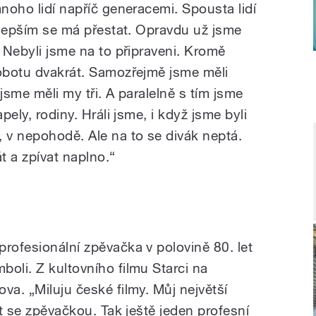
mnoho lidí napříč generacemi. Spousta lidí
ejlepším se má přestat. Opravdu už jsme
. Nebyli jsme na to připraveni. Kromě
sobotu dvakrát. Samozřejmě jsme měli
jsme měli my tři. A paralelně s tím jsme
pely, rodiny. Hráli jsme, i když jsme byli
v nepohodě. Ale na to se divák neptá.
t a zpívat naplno.“
rofesionální zpěvačka v polovině 80. let
oli. Z kultovního filmu Starci na
va. „Miluju české filmy. Můj největší
át se zpěvačkou. Tak ještě jeden profesní