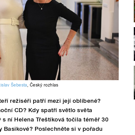
islav Šebesta
,
Český rozhlas
teří režiséři patří mezi její oblíbené?
noční CD? Kdy spatří světlo světa
s ní Helena Třeštíková točila téměř 30
ry Basikové? Poslechněte si v pořadu