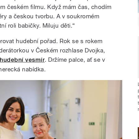
akém českém filmu. Když mám čas, chodím
séry a českou tvorbu. A v soukromém
ní roli babičky. Miluju děti.“
erovat hudební pořad. Rok se s rokem
oderátorkou v Českém rozhlase Dvojka,
 hudební vesmír
. Držíme palce, ať se v
herecká nabídka.