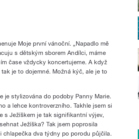
enuje Moje první vánoční. „Napadlo mě
racuju s dětským sborem Andílci, máme
tním čase vždycky koncertujeme. A když
 tak je to dojemné. Možná kýč, ale je to
e je stylizována do podoby Panny Marie.
o a lehce kontroverzního. Takhle jsem si
 s Ježíškem je tak signifikantní výjev,
 sehnat Ježíška? Tak jsem poprosila
 chlapečka dva týdny po porodu půjčila.