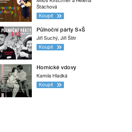
Miloš Kirschner a Helena
Štáchová
Koupit
Půlnoční párty S+Š
Jiří Suchý, Jiří Šlitr
Koupit
Hornické vdovy
Kamila Hladká
Koupit