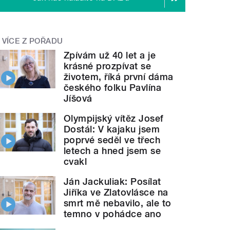
VÍCE Z POŘADU
Zpívám už 40 let a je
krásné prozpívat se
životem, říká první dáma
českého folku Pavlína
Jíšová
Olympijský vítěz Josef
Dostál: V kajaku jsem
poprvé seděl ve třech
letech a hned jsem se
cvakl
Ján Jackuliak: Posílat
Jiříka ve Zlatovlásce na
smrt mě nebavilo, ale to
temno v pohádce ano