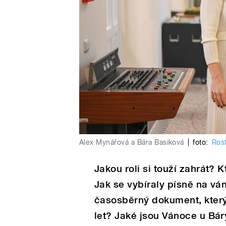
Alex Mynářová a Bára Basiková
|
foto:
Rost
Jakou roli si touží zahrát? K
Jak se vybíraly písně na vá
časosběrný dokument, který 
let? Jaké jsou Vánoce u Bá