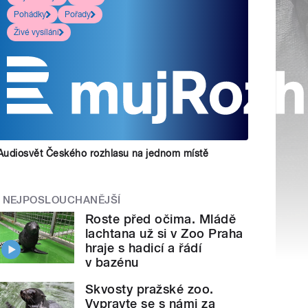
Pohádky
Pořady
Živé vysílání
Audiosvět Českého rozhlasu na jednom místě
NEJPOSLOUCHANĚJŠÍ
Roste před očima. Mládě
lachtana už si v Zoo Praha
hraje s hadicí a řádí
v bazénu
Skvosty pražské zoo.
Vypravte se s námi za