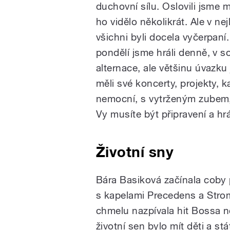
duchovní sílu. Oslovili jsme 
ho vidělo několikrát. Ale v n
všichni byli docela vyčerpaní
pondělí jsme hráli denně, v 
alternace, ale většinu úvazku 
měli své koncerty, projekty, ka
nemocní, s vytrženým zubem, 
Vy musíte být připravení a hrá
Životní sny
Bára Basiková začínala coby p
s kapelami Precedens a Stromb
chmelu nazpívala hit Bossa no
životní sen bylo mít děti a st