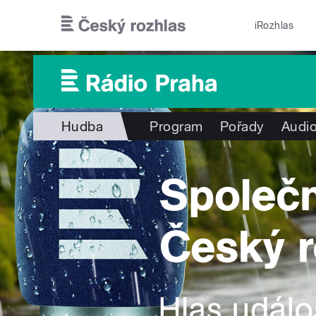
Přejít k hlavnímu obsahu
iRozhlas
Hudba
Program
Pořady
Audio