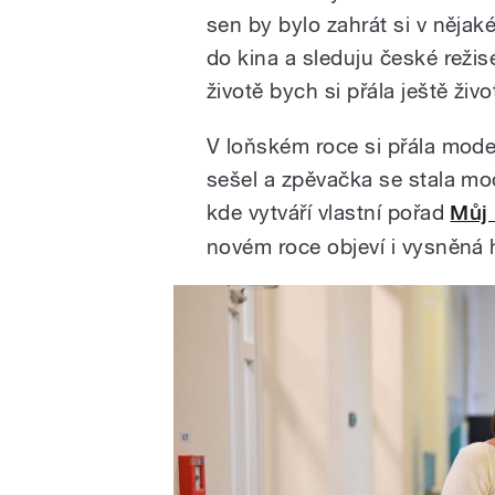
sen by bylo zahrát si v něj
do kina a sleduju české reži
životě bych si přála ještě život
V loňském roce si přála mod
sešel a zpěvačka se stala m
kde vytváří vlastní pořad
Můj
novém roce objeví i vysněná 