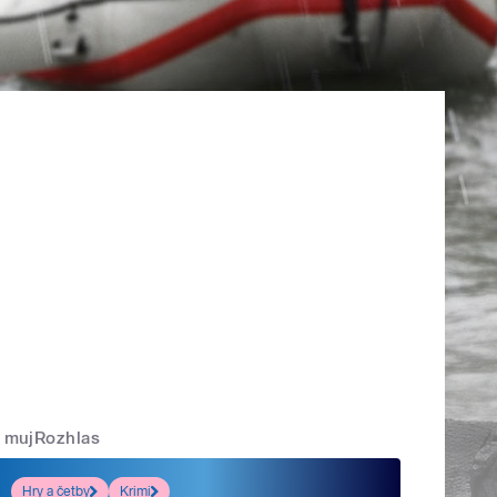
mujRozhlas
Hry a četby
Krimi