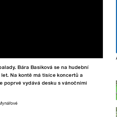
 balady. Bára Basiková se na hudební
let. Na kontě má tisíce koncertů a
le poprvé vydává desku s vánočními
 Mynářové