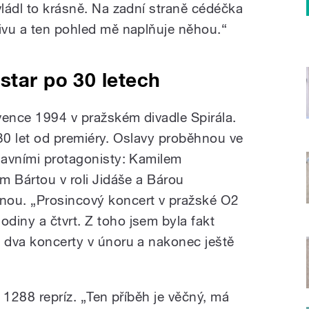
vládl to krásně. Na zadní straně cédéčka
tivu a ten pohled mě naplňuje něhou.“
star po 30 letech
vence 1994 v pražském divadle Spirála.
 30 let od premiéry. Oslavy proběhnou ve
hlavními protagonisty: Kamilem
em Bártou v roli Jidáše a Bárou
nou. „Prosincový koncert v pražské O2
diny a čtvrt. Z toho jsem byla fakt
ě dva koncerty v únoru a nakonec ještě
l 1288 repríz. „Ten příběh je věčný, má