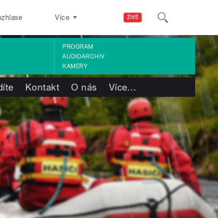
ozhlase
Více
ŽIVĚ
PROGRAM
AUDIOARCHIV
KAMERY
díte
Kontakt
O nás
Více
…