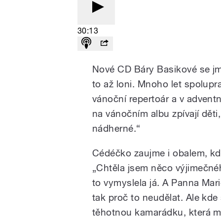
30:13
Nové CD Báry Basikové se jm
to až loni. Mnoho let spolup
vánoční repertoár a v adven
na vánočním albu zpívají děti,
nádherné.“
Cédéčko zaujme i obalem, kd
„Chtěla jsem něco výjimečnéh
to vymyslela já. A Panna Marie
tak proč to neudělat. Ale kde
těhotnou kamarádku, která mi