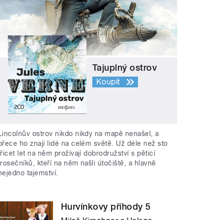
Tajuplný ostrov
Koupit
Lincolnův ostrov nikdo nikdy na mapě nenašel, a
přece ho znají lidé na celém světě. Už déle než sto
třicet let na něm prožívají dobrodružství s pěticí
trosečníků, kteří na něm našli útočiště, a hlavně
nejedno tajemství.
Hurvínkovy příhody 5