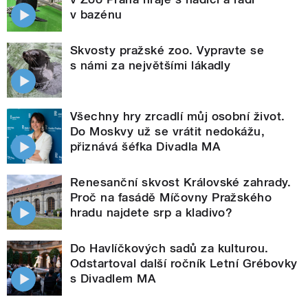
v bazénu
Skvosty pražské zoo. Vypravte se
s námi za největšími lákadly
Všechny hry zrcadlí můj osobní život.
Do Moskvy už se vrátit nedokážu,
přiznává šéfka Divadla MA
Renesanční skvost Královské zahrady.
Proč na fasádě Míčovny Pražského
hradu najdete srp a kladivo?
Do Havlíčkových sadů za kulturou.
Odstartoval další ročník Letní Grébovky
s Divadlem MA