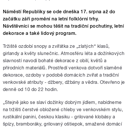
Náměstí Republiky se ode dneška 17. srpna až do
začátku září promění na letní folklórní trhy.
Návštěvníci se mohou těšit na tradiční pochutiny, letní
dekorace a také lidový program.
Tržiště ozdobí snopy a zvířátka ze „zlatých“ klasů,
girlandy a květy slunečnic. Atmosféru léta a dožínkových
slavností navodí bohaté dekorace z obilí, květů a
přírodních materiálů. Prostředí venkova dotvoří slaměné
dekorace, ozdoby v podobě domácích zvířat a tradiční
venkovské atributy - džbery, džbány a vědra. Otevřeno je
denně od 10 do 22 hodin.
„Stejně jako se slaví dožínky dobrým jídlem, nabídneme
na tržišti čerstvé obložené chleby ve venkovském stylu,
rustikální panini, českou klasiku - grilované klobásy a
špízy, bramboráky, grilovaný oštiepok, smažené domácí