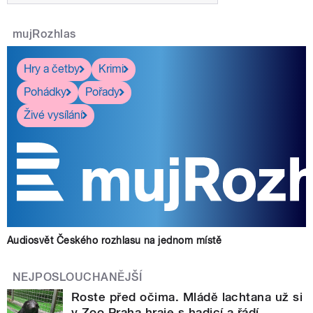
mujRozhlas
Hry a četby
Krimi
Pohádky
Pořady
Živé vysílání
Audiosvět Českého rozhlasu na jednom místě
NEJPOSLOUCHANĚJŠÍ
Roste před očima. Mládě lachtana už si
v Zoo Praha hraje s hadicí a řádí