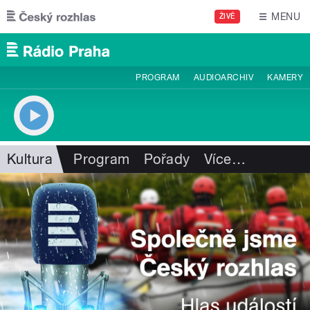
Přejít k hlavnímu obsahu
MENU
ŽIVĚ
PROGRAM
AUDIOARCHIV
KAMERY
Kultura
Program
Pořady
Více
…