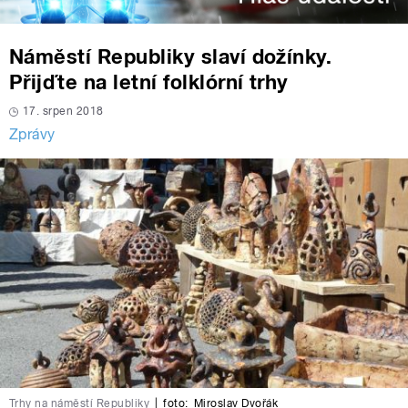
Náměstí Republiky slaví dožínky.
Přijďte na letní folklórní trhy
17. srpen 2018
Zprávy
Trhy na náměstí Republiky
|
foto:
Miroslav Dvořák