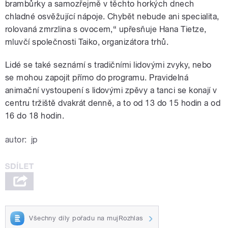
brambůrky a samozřejmě v těchto horkých dnech
chladné osvěžující nápoje. Chybět nebude ani specialita,
rolovaná zmrzlina s ovocem,“ upřesňuje Hana Tietze,
mluvčí společnosti Taiko, organizátora trhů.
Lidé se také seznámí s tradičními lidovými zvyky, nebo
se mohou zapojit přímo do programu. Pravidelná
animační vystoupení s lidovými zpěvy a tanci se konají v
centru tržiště dvakrát denně, a to od 13 do 15 hodin a od
16 do 18 hodin.
autor:
jp
Všechny díly pořadu na mujRozhlas