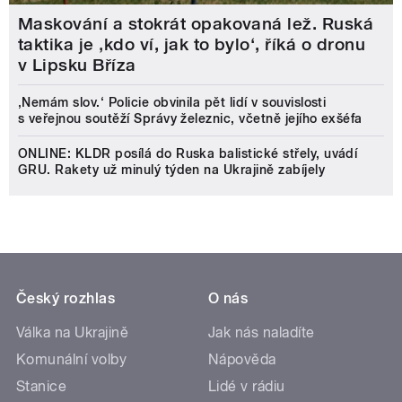
Maskování a stokrát opakovaná lež. Ruská
taktika je ‚kdo ví, jak to bylo‘, říká o dronu
v Lipsku Bříza
‚Nemám slov.‘ Policie obvinila pět lidí v souvislosti
s veřejnou soutěží Správy železnic, včetně jejího exšéfa
ONLINE: KLDR posílá do Ruska balistické střely, uvádí
GRU. Rakety už minulý týden na Ukrajině zabíjely
Český rozhlas
O nás
Válka na Ukrajině
Jak nás naladíte
Komunální volby
Nápověda
Stanice
Lidé v rádiu