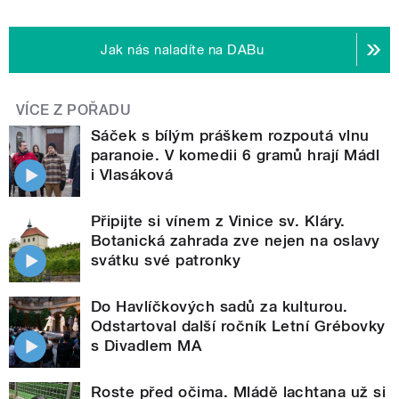
Jak nás naladíte na DABu
VÍCE Z POŘADU
Sáček s bílým práškem rozpoutá vlnu
paranoie. V komedii 6 gramů hrají Mádl
i Vlasáková
Připijte si vínem z Vinice sv. Kláry.
Botanická zahrada zve nejen na oslavy
svátku své patronky
Do Havlíčkových sadů za kulturou.
Odstartoval další ročník Letní Grébovky
s Divadlem MA
Roste před očima. Mládě lachtana už si