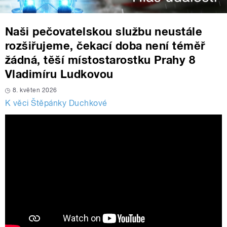
Naši pečovatelskou službu neustále
rozšiřujeme, čekací doba není téměř
žádná, těší místostarostku Prahy 8
Vladimíru Ludkovou
8. květen 2026
K věci Štěpánky Duchkové