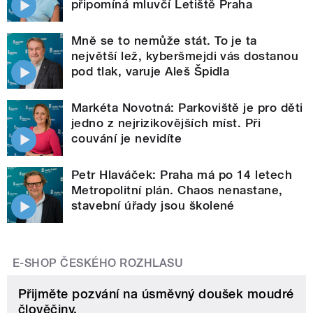
připomíná mluvčí Letiště Praha
Mně se to nemůže stát. To je ta
největší lež, kyberšmejdi vás dostanou
pod tlak, varuje Aleš Špidla
Markéta Novotná: Parkoviště je pro děti
jedno z nejrizikovějších míst. Při
couvání je nevidíte
Petr Hlaváček: Praha má po 14 letech
Metropolitní plán. Chaos nenastane,
stavební úřady jsou školené
E-SHOP ČESKÉHO ROZHLASU
Přijměte pozvání na úsměvný doušek moudré
člověčiny.