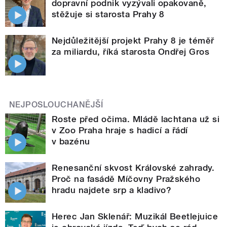
dopravní podnik vyzývali opakovaně,
stěžuje si starosta Prahy 8
Nejdůležitější projekt Prahy 8 je téměř
za miliardu, říká starosta Ondřej Gros
NEJPOSLOUCHANĚJŠÍ
Roste před očima. Mládě lachtana už si
v Zoo Praha hraje s hadicí a řádí
v bazénu
Renesanční skvost Královské zahrady.
Proč na fasádě Míčovny Pražského
hradu najdete srp a kladivo?
Herec Jan Sklenář: Muzikál Beetlejuice