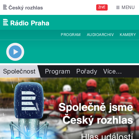
Přejít k hlavnímu obsahu
MENU
ŽIVĚ
PROGRAM
AUDIOARCHIV
KAMERY
Společnost
Program
Pořady
Více
…