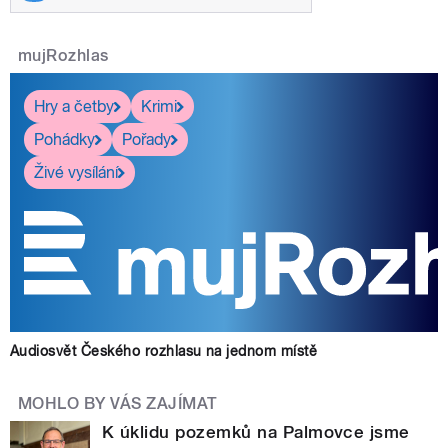
mujRozhlas
Hry a četby
Krimi
Pohádky
Pořady
Živé vysílání
Audiosvět Českého rozhlasu na jednom místě
MOHLO BY VÁS ZAJÍMAT
K úklidu pozemků na Palmovce jsme