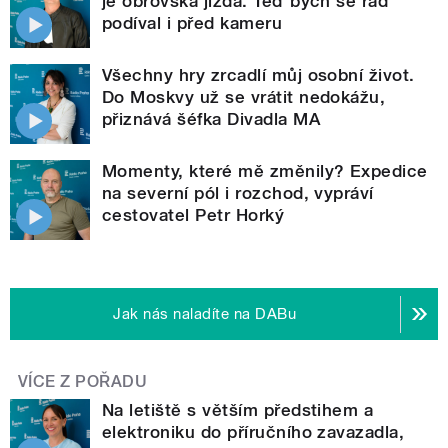
je obrovská jízda. Teď bych se rád
podíval i před kameru
Všechny hry zrcadlí můj osobní život.
Do Moskvy už se vrátit nedokážu,
přiznává šéfka Divadla MA
Momenty, které mě změnily? Expedice
na severní pól i rozchod, vypráví
cestovatel Petr Horký
Jak nás naladíte na DABu
VÍCE Z POŘADU
Na letiště s větším předstihem a
elektroniku do příručního zavazadla,