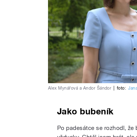
Alex Mynářová a Andor Šándor
|
foto:
Jan
Jako bubeník
Po padesátce se rozhodl, že 