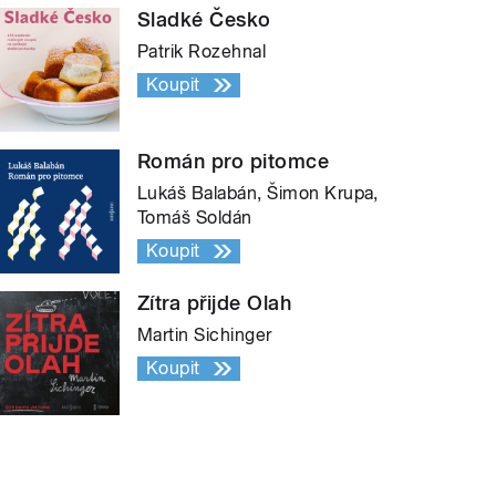
Sladké Česko
Patrik Rozehnal
Koupit
Román pro pitomce
Lukáš Balabán, Šimon Krupa,
Tomáš Soldán
Koupit
Zítra přijde Olah
Martin Sichinger
Koupit