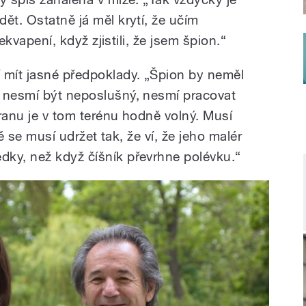
ět. Ostatně já měl krytí, že učím
řekvapení, když zjistili, že jsem špion.“
 mít jasné předpoklady. „Špion by neměl
k nesmí být neposlušný, nesmí pracovat
ranu je v tom terénu hodně volný. Musí
itě se musí udržet tak, že ví, že jeho malér
ky, než když číšník převrhne polévku.“