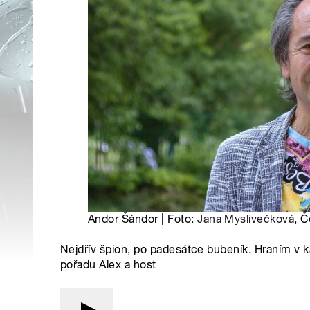
Andor Šándor | Foto:
Jana Myslivečková
, Č
Nejdřív špion, po padesátce bubeník. Hraním v ka
pořadu Alex a host