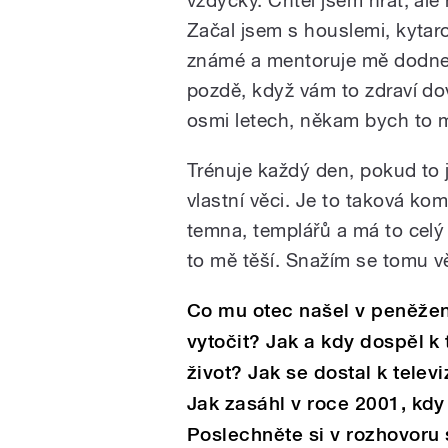
vždycky. Chtěl jsem hrát, ale
Začal jsem s houslemi, kytar
známé a mentoruje mě dodnes.
pozdě, když vám to zdraví dovo
osmi letech, někam bych to 
Trénuje každý den, pokud to
vlastní věci. Je to taková k
temna, templářů a má to celý 
to mě těší. Snažím se tomu 
Co mu otec našel v peněžen
vytočit? Jak a kdy dospěl 
život? Jak se dostal k telev
Jak zasáhl v roce 2001, kd
Poslechněte si v rozhovoru 