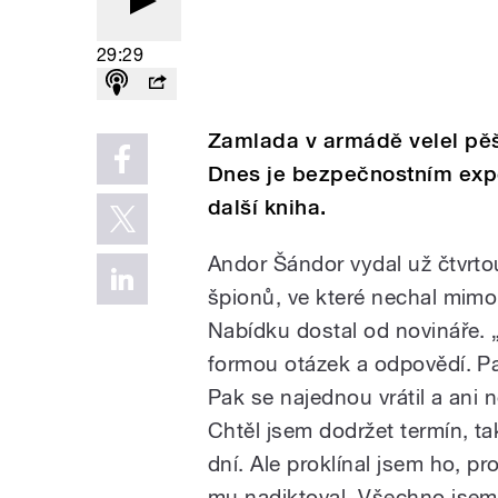
29:29
Zamlada v armádě velel pěš
Dnes je bezpečnostním exp
další kniha.
Andor Šándor vydal už čtvrt
špionů, ve které nechal mimo
Nabídku dostal od novináře. 
formou otázek a odpovědí. P
Pak se najednou vrátil a ani 
Chtěl jsem dodržet termín, t
dní. Ale proklínal jsem ho, 
mu nadiktoval. Všechno jsem