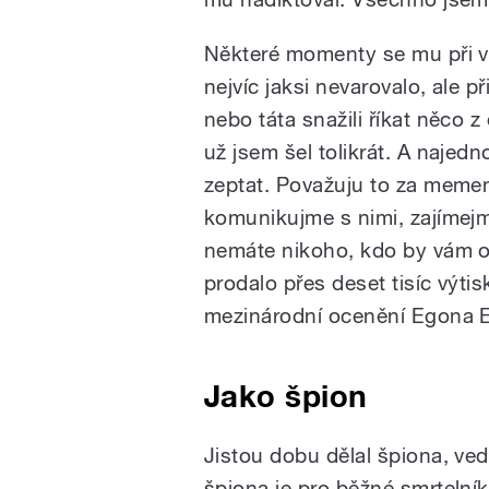
Některé momenty se mu při v
nejvíc jaksi nevarovalo, ale 
nebo táta snažili říkat něco z
už jsem šel tolikrát. A najedn
zeptat. Považuju to za mement
komunikujme s nimi, zajímejm
nemáte nikoho, kdo by vám o
prodalo přes deset tisíc výti
mezinárodní ocenění Egona E
Jako špion
Jistou dobu dělal špiona, ved
špiona je pro běžné smrtelník