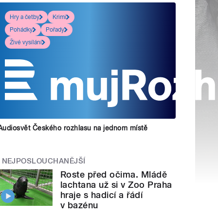
Hry a četby
Krimi
Pohádky
Pořady
Živé vysílání
Audiosvět Českého rozhlasu na jednom místě
NEJPOSLOUCHANĚJŠÍ
Roste před očima. Mládě
lachtana už si v Zoo Praha
hraje s hadicí a řádí
v bazénu