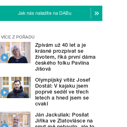
Jak nás naladíte na DABu
VÍCE Z POŘADU
Zpívám už 40 let a je
krásné prozpívat se
životem, říká první dáma
českého folku Pavlína
Jíšová
Olympijský vítěz Josef
Dostál: V kajaku jsem
poprvé seděl ve třech
letech a hned jsem se
cvakl
Ján Jackuliak: Posílat
Jiříka ve Zlatovlásce na
smrt mě nebavilo, ale to