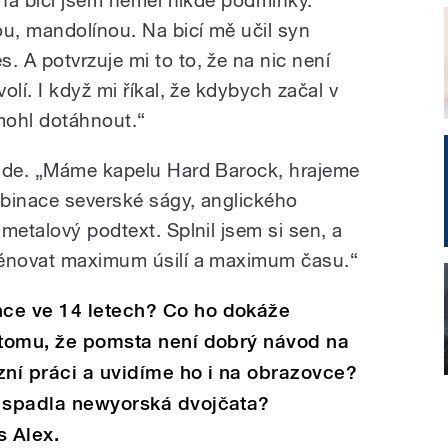
 na bicí jsem neměl nikde podmínky.
ou, mandolínou. Na bicí mě učil syn
 A potvrzuje mi to to, že na nic není
lí. I když mi říkal, že kdybych začal v
mohl dotáhnout.“
 jde. „Máme kapelu Hard Barock, hrajeme
ombinace severské ságy, anglického
metalový podtext. Splnil jsem si sen, a
věnovat maximum úsilí a maximum času.“
ce ve 14 letech? Co ho dokáže
k tomu, že pomsta není dobrý návod na
izní práci a uvidíme ho i na obrazovce?
y spadla newyorská dvojčata?
s Alex.