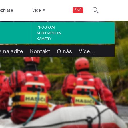
ozhlase
Více
ŽIVĚ
PROGRAM
AUDIOARCHIV
KAMERY
 naladíte
Kontakt
O nás
Více
…