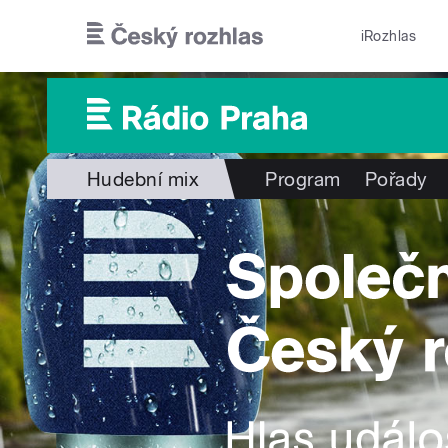
Přejít k hlavnímu obsahu
iRozhlas
Hudební mix
Program
Pořady