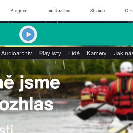
Program
mujRozhlas
Stanice
O r
Audioarchiv
Playlisty
Lidé
Kamery
Jak nás