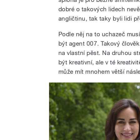
dobré o takových lidech nevěd
angličtinu, tak taky byli lidi p
Podle něj na to uchazeč musí
být agent 007. Takový člově
na vlastní pěst. Na druhou st
být kreativní, ale v té kreativ
může mít mnohem větší násled