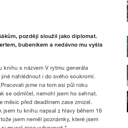
ákům, později sloužil jako diplomat.
ertem, bubeníkem a nedávno mu vyšla
ou knihu s názvem V rytmu generála
 jiné nahlédnout i do svého soukromí.
„Pracovali jsme na tom asi půl roku
ak se odmlčel, nemohl jsem ho sehnat.
ne měsíc před deadlinem zase zmizel.
ak jsem tu knihu napsal z hlavy během 16
protože jsem neměl poznámky, které jsem
 si musel zase vybavovat.“