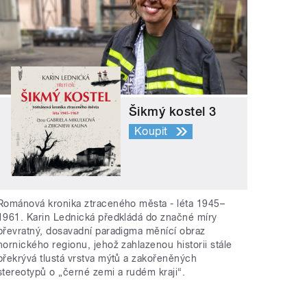
Šikmý kostel 3
Koupit
Románová kronika ztraceného města - léta 1945–
1961. Karin Lednická předkládá do značné míry
převratný, dosavadní paradigma měnící obraz
hornického regionu, jehož zahlazenou historii stále
překrývá tlustá vrstva mýtů a zakořeněných
stereotypů o „černé zemi a rudém kraji“.