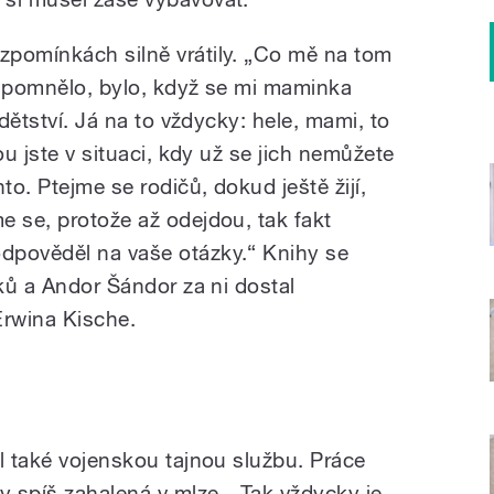
zpomínkách silně vrátily. „Co mě na tom
připomnělo, bylo, když se mi maminka
 dětství. Já na to vždycky: hele, mami, to
ou jste v situaci, kdy už se jich nemůžete
o. Ptejme se rodičů, dokud ještě žijí,
e se, protože až odejdou, tak fakt
dpověděl na vaše otázky.“ Knihy se
sků a Andor Šándor za ni dostal
rwina Kische.
l také vojenskou tajnou službu. Práce
y spíš zahalená v mlze. „Tak vždycky je