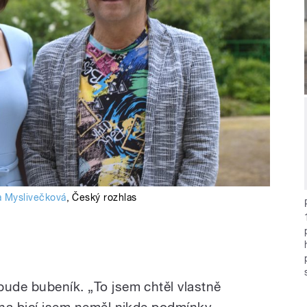
a Myslivečková
,
Český rozhlas
bude bubeník. „To jsem chtěl vlastně