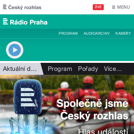
Přejít k hlavnímu obsahu
MENU
ŽIVĚ
PROGRAM
AUDIOARCHIV
KAMERY
Aktuální dění
Program
Pořady
Více
…