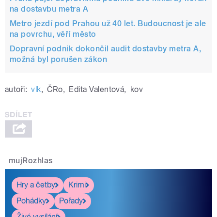
na dostavbu metra A
Metro jezdí pod Prahou už 40 let. Budoucnost je ale
na povrchu, věří město
Dopravní podnik dokončil audit dostavby metra A,
možná byl porušen zákon
autoři:
vlk
,
ČRo
,
Edita Valentová
,
kov
mujRozhlas
Hry a četby
Krimi
Pohádky
Pořady
Živé vysílání