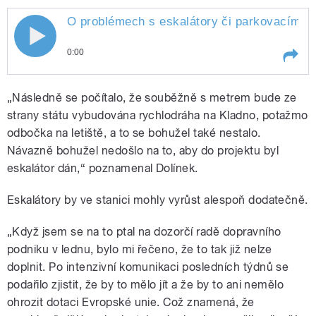
O problémech s eskalátory či parkovacími m
0:00
Play /
(ČSSD)
O problémech s eskalátory či
„Následně se počítalo, že souběžně s metrem bude ze
parkovacími místy u nových stanic
metra mluvil pražský radní pro
strany státu vybudována rychlodráha na Kladno, potažmo
dopravu Petr Dolínek
odbočka na letiště, a to se bohužel také nestalo.
Návazně bohužel nedošlo na to, aby do projektu byl
eskalátor dán,“ poznamenal Dolínek.
Eskalátory by ve stanici mohly vyrůst alespoň dodatečně.
pause
„Když jsem se na to ptal na dozorčí radě dopravního
podniku v lednu, bylo mi řečeno, že to tak již nelze
doplnit. Po intenzivní komunikaci posledních týdnů se
podařilo zjistit, že by to mělo jít a že by to ani nemělo
ohrozit dotaci Evropské unie. Což znamená, že