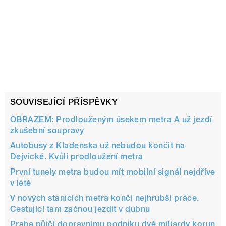
SOUVISEJÍCÍ PŘÍSPĚVKY
OBRAZEM: Prodlouženým úsekem metra A už jezdí
zkušební soupravy
Autobusy z Kladenska už nebudou končit na
Dejvické. Kvůli prodloužení metra
První tunely metra budou mít mobilní signál nejdříve
v létě
V nových stanicích metra končí nejhrubší práce.
Cestující tam začnou jezdit v dubnu
Praha půjčí dopravnímu podniku dvě miliardy korun