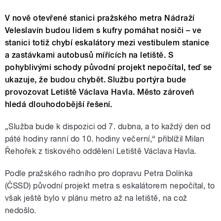
V nově otevřené stanici pražského metra Nádraží
Veleslavín budou lidem s kufry pomáhat nosiči – ve
stanici totiž chybí eskalátory mezi vestibulem stanice
a zastávkami autobusů mířících na letiště. S
pohyblivými schody původní projekt nepočítal, teď se
ukazuje, že budou chybět. Službu portýra bude
provozovat Letiště Václava Havla. Město zároveň
hledá dlouhodobější řešení.
„Služba bude k dispozici od 7. dubna, a to každý den od
páté hodiny ranní do 10. hodiny večerní,“ přiblížil Milan
Řehořek z tiskového oddělení Letiště Václava Havla.
Podle pražského radního pro dopravu Petra Dolínka
(ČSSD) původní projekt metra s eskalátorem nepočítal, to
však ještě bylo v plánu metro až na letiště, na což
nedošlo.