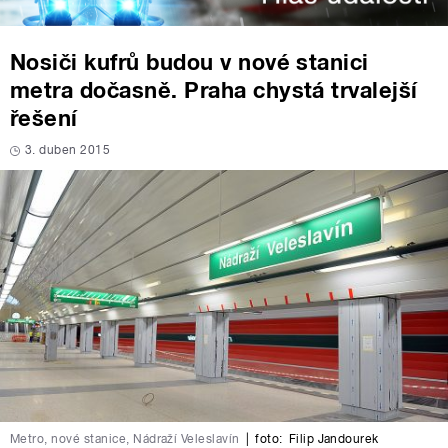
Nosiči kufrů budou v nové stanici
metra dočasně. Praha chystá trvalejší
řešení
3. duben 2015
Metro, nové stanice, Nádraží Veleslavín
|
foto:
Filip Jandourek