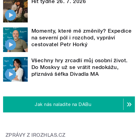
Hit týdne 26. 7. 2026
Momenty, které mě změnily? Expedice
na severní pól i rozchod, vypráví
cestovatel Petr Horký
Všechny hry zrcadlí můj osobní život.
Do Moskvy už se vrátit nedokážu,
přiznává šéfka Divadla MA
Jak nás naladíte na DABu
ZPRÁVY Z IROZHLAS.CZ