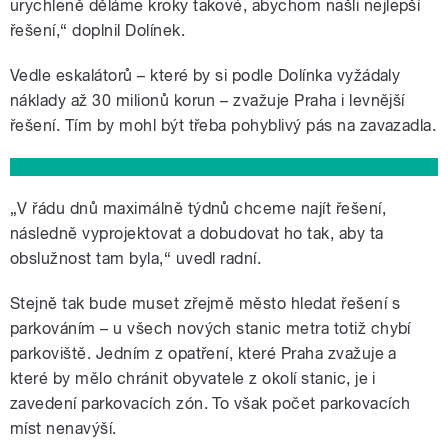
urychleně děláme kroky takové, abychom našli nejlepší
řešení,“ doplnil Dolínek.
Vedle eskalátorů – které by si podle Dolínka vyžádaly
náklady až 30 milionů korun – zvažuje Praha i levnější
řešení. Tím by mohl být třeba pohyblivý pás na zavazadla.
„V řádu dnů maximálně týdnů chceme najít řešení,
následně vyprojektovat a dobudovat ho tak, aby ta
obslužnost tam byla,“ uvedl radní.
Stejně tak bude muset zřejmě město hledat řešení s
parkováním – u všech nových stanic metra totiž chybí
parkoviště. Jedním z opatření, které Praha zvažuje a
které by mělo chránit obyvatele z okolí stanic, je i
zavedení parkovacích zón. To však počet parkovacích
míst nenavýší.