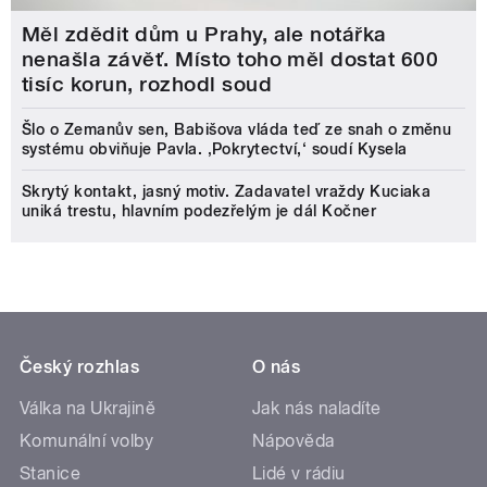
Měl zdědit dům u Prahy, ale notářka
nenašla závěť. Místo toho měl dostat 600
tisíc korun, rozhodl soud
Šlo o Zemanův sen, Babišova vláda teď ze snah o změnu
systému obviňuje Pavla. ‚Pokrytectví,‘ soudí Kysela
Skrytý kontakt, jasný motiv. Zadavatel vraždy Kuciaka
uniká trestu, hlavním podezřelým je dál Kočner
Český rozhlas
O nás
Válka na Ukrajině
Jak nás naladíte
Komunální volby
Nápověda
Stanice
Lidé v rádiu