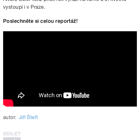
vystoupí i v Praze.
Poslechněte si celou reportáž!
Alvaro Soler - Regalo (Official
Visualizer)
autor:
Jiří Štefl