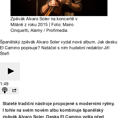
Zpěvák Alvaro Soler na koncertě v
Miláně z roku 2015 | Foto: Mairo
Cinquetti, Alamy / Profimedia
Španělský zpěvák Alvaro Soler vydal nové album. Jak desku
El Camino popisuje? Natáčel s ním hudební redaktor Jiří
Štefl
1:49
Staleté tradiční nástroje propojené s moderními rytmy.
I tohle na svém novém albu kombinuje španělský
zpěvák Alvaro Soler. Deska El Camino vyšla před