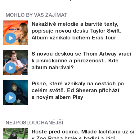
MOHLO BY VÁS ZAJÍMAT
Nakažlivé melodie a barvité texty,
popisuje novou desku Taylor Swift.
Album vznikalo během Eras Tour
S novou deskou se Thom Artway vrací
k písničkařině a přirozenosti. Kde
album nahrával?
Písně, které vznikaly na cestách po
celém světě. Ed Sheeran přichází
s novým albem Play
NEJPOSLOUCHANĚJŠÍ
Roste před očima. Mládě lachtana už si
v Zoo Praha hraje s hadicí a řádí