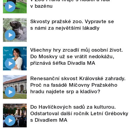
v bazénu
Skvosty pražské zoo. Vypravte se
s námi za největšími lákadly
Všechny hry zrcadlí můj osobní život.
Do Moskvy už se vrátit nedokážu,
přiznává šéfka Divadla MA
Renesanční skvost Královské zahrady.
Proč na fasádě Míčovny Pražského
hradu najdete srp a kladivo?
Do Havlíčkových sadů za kulturou.
Odstartoval další ročník Letní Grébovky
s Divadlem MA