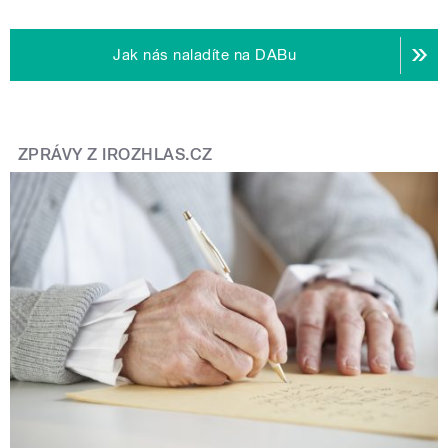
Jak nás naladíte na DABu
ZPRÁVY Z IROZHLAS.CZ