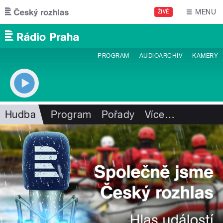
Přejít k hlavnímu obsahu
MENU
ŽIVĚ
PROGRAM
AUDIOARCHIV
KAMERY
Hudba
Program
Pořady
Více
…