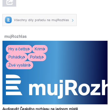
Všechny díly pořadu na mujRozhlas
mujRozhlas
Hry a četby
Krimi
Pohádky
Pořady
Živé vysílání
Audiosvět Českého rozhlasu na jednom místě