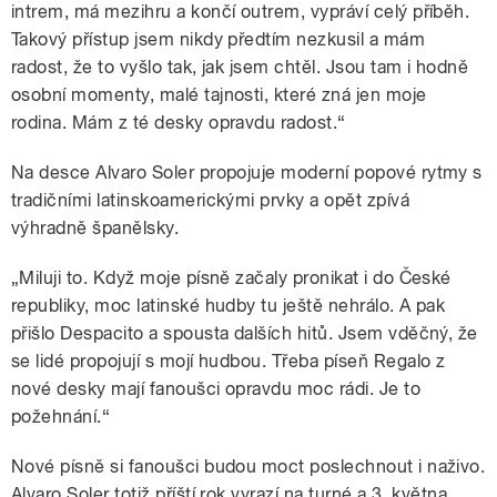
intrem, má mezihru a končí outrem, vypráví celý příběh.
Takový přístup jsem nikdy předtím nezkusil a mám
radost, že to vyšlo tak, jak jsem chtěl. Jsou tam i hodně
osobní momenty, malé tajnosti, které zná jen moje
rodina. Mám z té desky opravdu radost.“
Na desce Alvaro Soler propojuje moderní popové rytmy s
tradičními latinskoamerickými prvky a opět zpívá
výhradně španělsky.
„Miluji to. Když moje písně začaly pronikat i do České
republiky, moc latinské hudby tu ještě nehrálo. A pak
přišlo Despacito a spousta dalších hitů. Jsem vděčný, že
se lidé propojují s mojí hudbou. Třeba píseň Regalo z
nové desky mají fanoušci opravdu moc rádi. Je to
požehnání.“
Nové písně si fanoušci budou moct poslechnout i naživo.
Alvaro Soler totiž příští rok vyrazí na turné a 3. května