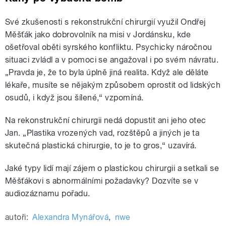
Své zkušenosti s rekonstrukční chirurgií využil Ondřej
Měšťák jako dobrovolník na misi v Jordánsku, kde
ošetřoval oběti syrského konfliktu. Psychicky náročnou
situaci zvládl a v pomoci se angažoval i po svém návratu.
„Pravda je, že to byla úplně jiná realita. Když ale děláte
lékaře, musíte se nějakým způsobem oprostit od lidských
osudů, i když jsou šílené,“ vzpomíná.
Na rekonstrukční chirurgii nedá dopustit ani jeho otec
Jan. „Plastika vrozených vad, rozštěpů a jiných je ta
skutečná plastická chirurgie, to je to gros,“ uzavírá.
Jaké typy lidí mají zájem o plastickou chirurgii a setkali se
Měšťákovi s abnormálními požadavky? Dozvíte se v
audiozáznamu pořadu.
autoři:
Alexandra Mynářová
,
nwe