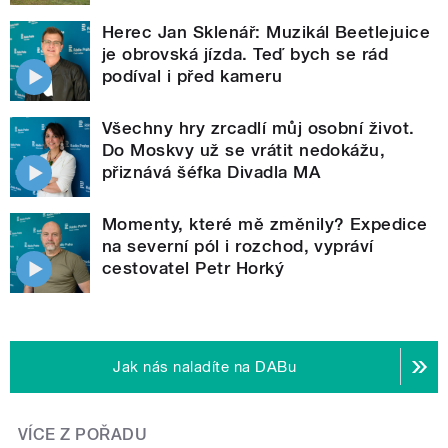
Herec Jan Sklenář: Muzikál Beetlejuice
je obrovská jízda. Teď bych se rád
podíval i před kameru
Všechny hry zrcadlí můj osobní život.
Do Moskvy už se vrátit nedokážu,
přiznává šéfka Divadla MA
Momenty, které mě změnily? Expedice
na severní pól i rozchod, vypráví
cestovatel Petr Horký
Jak nás naladíte na DABu
VÍCE Z POŘADU