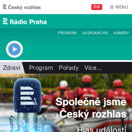
Přejít k hlavnímu obsahu
MENU
ŽIVĚ
PROGRAM
AUDIOARCHIV
KAMERY
Zdraví
Program
Pořady
Více
…