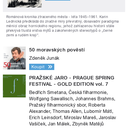
Románová kronika ztraceného města - léta 1945–1961. Karin
Lednická předkládá do značné míry převratný, dosavadní paradigma
měnící obraz hornického regionu, jehož zahlazenou historii stále
překrývá tlustá vrstva mýtů a zakořeněných stereotypů o „černé
zemi a rudém kraji“.
50 moravských pověstí
Zdeněk Junák
Koupit
PRAŽSKÉ JARO - PRAGUE SPRING
FESTIVAL - GOLD EDITION vol. 7
Bedřich Smetana, Česká filharmonie,
Wolfgang Sawallisch, Johannes Brahms,
Pražský filharmonický sbor, Roberta
Alexander, Thomas Allen, Lubomír Mátl,
Erich Leinsdorf, Miroslav Mareš, Jaroslav
Vašíček, Jan Málek, Zbyněk Matějů