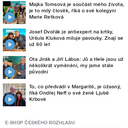
Majka Tomsová je součást mého života,
je to milý člověk, říká o své kolegyni
Marie Retková
Josef Dvořák je antiexpert na krtky,
Uršula Kluková miluje pavouky. Znají se
už 60 let
Ota Jirák a Jiří Lábus: Jů a Hele jsou už
několikrát vyměnění, my jsme stále
původní
To, co předvádí v Margaritě, je úžasný,
říká Ondřej Neff o své ženě Ljubě
Krbové
E-SHOP ČESKÉHO ROZHLASU