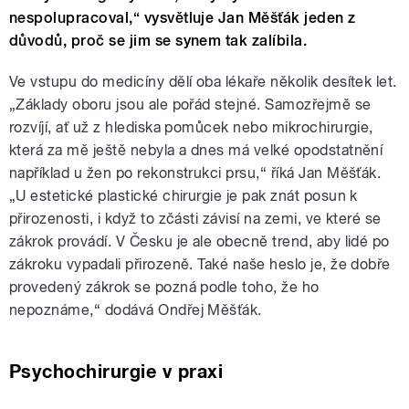
nespolupracoval,“ vysvětluje Jan Měšťák jeden z
důvodů, proč se jim se synem tak zalíbila.
Ve vstupu do medicíny dělí oba lékaře několik desítek let.
„Základy oboru jsou ale pořád stejné. Samozřejmě se
rozvíjí, ať už z hlediska pomůcek nebo mikrochirurgie,
která za mě ještě nebyla a dnes má velké opodstatnění
například u žen po rekonstrukci prsu,“ říká Jan Měšťák.
„U estetické plastické chirurgie je pak znát posun k
přirozenosti, i když to zčásti závisí na zemi, ve které se
zákrok provádí. V Česku je ale obecně trend, aby lidé po
zákroku vypadali přirozeně. Také naše heslo je, že dobře
provedený zákrok se pozná podle toho, že ho
nepoznáme,“ dodává Ondřej Měšťák.
Psychochirurgie v praxi