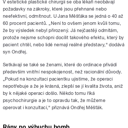
V estetické plastické chirurgii se oba lékaři neobávají
požadavky na zákroky, které jsou přehnané nebo
neefektivní, odmítnout. U Jana Měšťáka se jedná o 40 až
60 procent pacientů. „Není to ovšem jenom kvůli tomu,
že by výsledek nebyl přirozený. Já nejčastěji odmítám,
protože nejsme schopni docílit takového efektu, který by
pacient chtěl, nebo lidé nemají reálné představy,“ dodává
syn Ondřej.
Setkávají se také se ženami, které do ordinace přivádí
především vnitřní nespokojenost, než racionální důvody.
„Pokud na konzultaci pacientku ujistíme, že operaci
nepotřebuje a že je krásná, zlepší se jí kvalita života, aniž
by k nějaké operaci došlo. Někdo tomu říká
psychochirurgie a je to opravdu tak, že můžeme
operovat i konzultací,“ přiznává Ondřej Měšťák.
Rány po výbuchu bomb