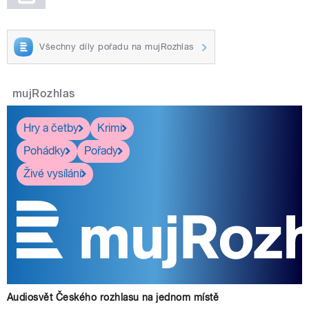
Všechny díly pořadu na mujRozhlas
mujRozhlas
Hry a četby
Krimi
Pohádky
Pořady
Živé vysílání
Audiosvět Českého rozhlasu na jednom místě