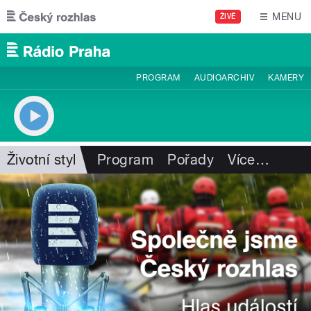
Přejít k hlavnímu obsahu
MENU
ŽIVĚ
PROGRAM
AUDIOARCHIV
KAMERY
Životní styl
Program
Pořady
Více
…