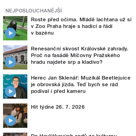
NEJPOSLOUCHANĚJŠÍ
Roste před očima. Mládě lachtana už si
v Zoo Praha hraje s hadicí a řádí
v bazénu
Renesanční skvost Královské zahrady.
Proč na fasádě Míčovny Pražského
hradu najdete srp a kladivo?
Herec Jan Sklenář: Muzikál Beetlejuice
je obrovská jízda. Teď bych se rád
podíval i před kameru
Hit týdne 26. 7. 2026
Do Havlíčkových sadů za kulturou.