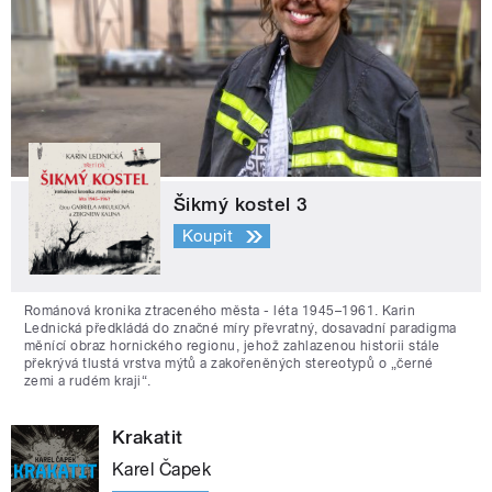
Šikmý kostel 3
Koupit
Románová kronika ztraceného města - léta 1945–1961. Karin
Lednická předkládá do značné míry převratný, dosavadní paradigma
měnící obraz hornického regionu, jehož zahlazenou historii stále
překrývá tlustá vrstva mýtů a zakořeněných stereotypů o „černé
zemi a rudém kraji“.
Krakatit
Karel Čapek