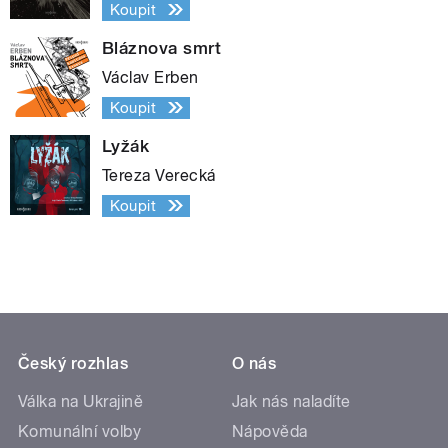
Koupit
Bláznova smrt
Václav Erben
Koupit
Lyžák
Tereza Verecká
Koupit
Český rozhlas
O nás
Válka na Ukrajině
Jak nás naladíte
Komunální volby
Nápověda