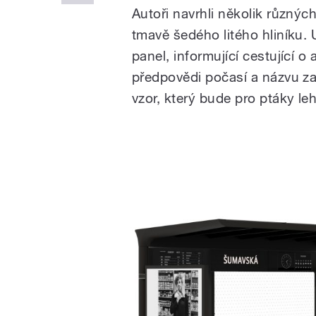
Autoři navrhli několik různýc
tmavě šedého litého hliníku. 
panel, informující cestující o
předpovědi počasí a názvu z
vzor, který bude pro ptáky l