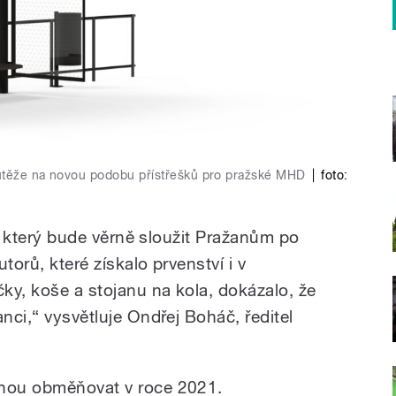
outěže na novou podobu přístřešků pro pražské MHD
|
foto:
h, který bude věrně sloužit Pražanům po
utorů, které získalo prvenství i v
čky, koše a stojanu na kola, dokázalo, že
anci,“ vysvětluje Ondřej Boháč, ředitel
čnou obměňovat v roce 2021.