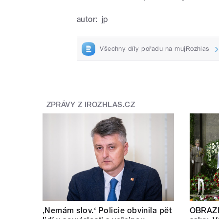
autor:
jp
Všechny díly pořadu na mujRozhlas
ZPRÁVY Z IROZHLAS.CZ
‚Nemám slov.‘ Policie obvinila pět
OBRAZE