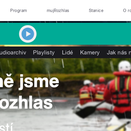
Program
mujRozhlas
Stanice
O r
udioarchiv
Playlisty
Lidé
Kamery
Jak nás n