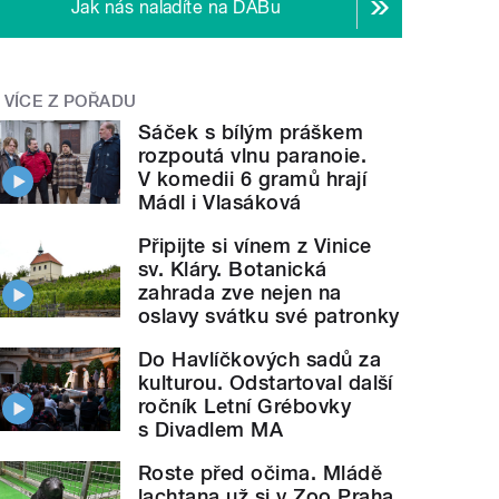
Jak nás naladíte na DABu
VÍCE Z POŘADU
Sáček s bílým práškem
rozpoutá vlnu paranoie.
V komedii 6 gramů hrají
Mádl i Vlasáková
Připijte si vínem z Vinice
sv. Kláry. Botanická
zahrada zve nejen na
oslavy svátku své patronky
Do Havlíčkových sadů za
kulturou. Odstartoval další
ročník Letní Grébovky
s Divadlem MA
Roste před očima. Mládě
lachtana už si v Zoo Praha