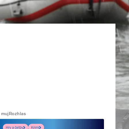
mujRozhlas
Hry a četby
Krimi