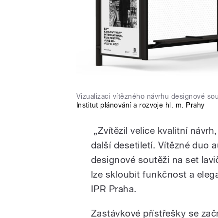
Vizualizaci vítězného návrhu designové s
Institut plánování a rozvoje hl. m. Prahy
„Zvítězil velice kvalitní návr
další desetiletí. Vítězné duo a
designové soutěži na set lavi
lze skloubit funkčnost a eleg
IPR Praha.
Zastávkové přístřešky se za