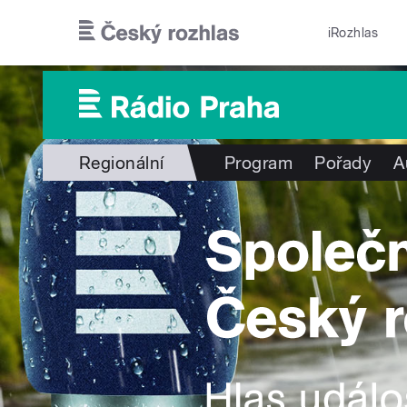
Přejít k hlavnímu obsahu
iRozhlas
Regionální
Program
Pořady
A