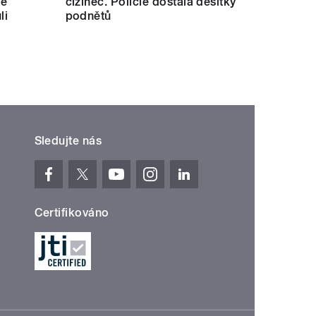
lé
cizinec. Policie dostala desítky
li
podnětů
Sledujte nás
Certifikováno