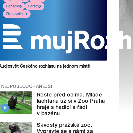
Pohádky
Pořady
Živé vysílání
Audiosvět Českého rozhlasu na jednom místě
NEJPOSLOUCHANĚJŠÍ
Roste před očima. Mládě
lachtana už si v Zoo Praha
hraje s hadicí a řádí
v bazénu
Skvosty pražské zoo.
Vypravte se s námi za