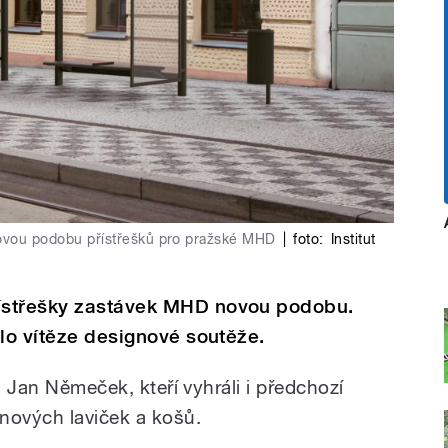
novou podobu přístřešků pro pražské MHD
|
foto:
Institut
ístřešky zastávek MHD novou podobu.
ilo vítěze designové soutěže.
a Jan Němeček, kteří vyhráli i předchozí
ových laviček a košů.