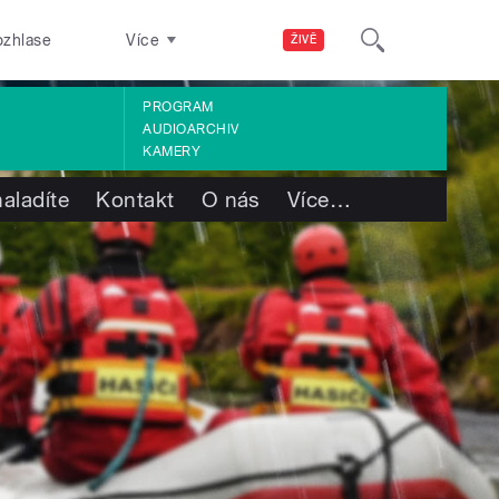
ozhlase
Více
ŽIVĚ
PROGRAM
AUDIOARCHIV
KAMERY
aladíte
Kontakt
O nás
Více
…