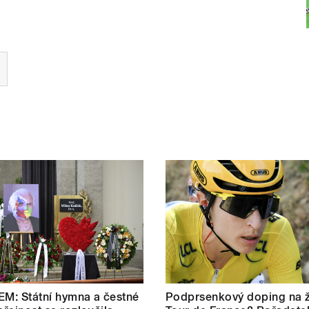
M: Státní hymna a čestné
Podprsenkový doping na 