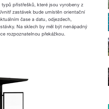
h typů přístřešků, které jsou vyrobeny z
Uvnitř zastávek bude umístěn orientační
 aktuálním čase a datu, odjezdech,
astávky. Na sklech by měl být nenápadný
ehce rozpoznatelnou překážkou.