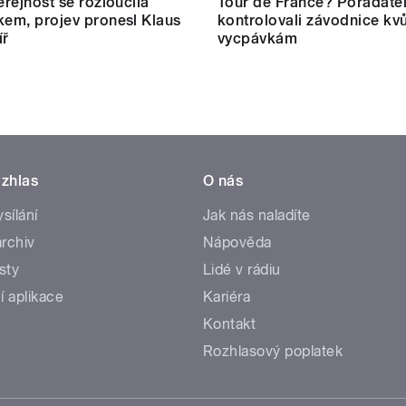
eřejnost se rozloučila
Tour de France? Pořadate
kem, projev pronesl Klaus
kontrolovali závodnice kvů
íř
vycpávkám
zhlas
O nás
ysílání
Jak nás naladíte
rchiv
Nápověda
sty
Lidé v rádiu
í aplikace
Kariéra
Kontakt
Rozhlasový poplatek