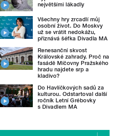
největšími lákadly
Všechny hry zrcadlí můj
osobní život. Do Moskvy
už se vrátit nedokážu,
přiznává šéfka Divadla MA
Renesanční skvost
Královské zahrady. Proč na
fasádě Míčovny Pražského
hradu najdete srp a
kladivo?
Do Havlíčkových sadů za
kulturou. Odstartoval další
ročník Letní Grébovky
s Divadlem MA