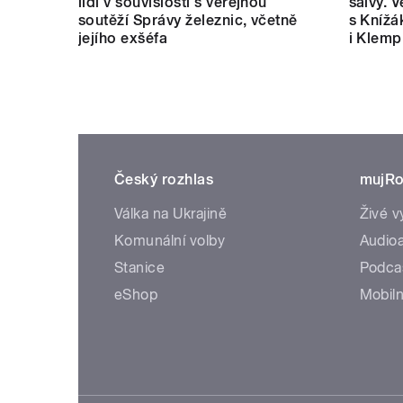
lidí v souvislosti s veřejnou
salvy. V
soutěží Správy železnic, včetně
s Knížá
jejího exšéfa
i Klemp
Český rozhlas
mujRo
Válka na Ukrajině
Živé v
Komunální volby
Audioa
Stanice
Podca
eShop
Mobiln