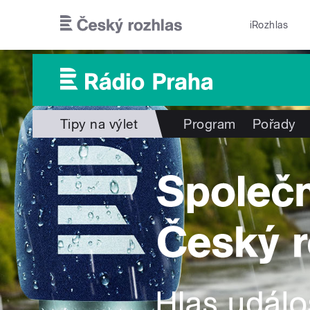
Přejít k hlavnímu obsahu
iRozhlas
Tipy na výlet
Program
Pořady