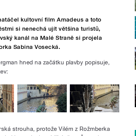
atáčel kultovní film Amadeus a toto
mi si nenechá ujít většina turistů,
avský kanál na Malé Straně si projela
ktorka Sabina Vosecká.
rgman hned na začátku plavby popisuje,
ev:
ská strouha, protože Vilém z Rožmberka