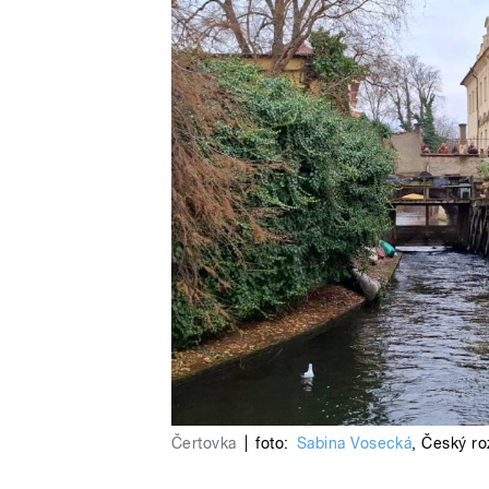
Čertovka
|
foto:
Sabina Vosecká
,
Český ro