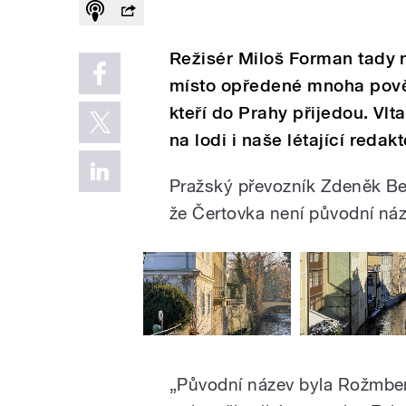
Režisér Miloš Forman tady n
místo opředené mnoha pověst
kteří do Prahy přijedou. Vlt
na lodi i naše létající reda
Pražský převozník Zdeněk Be
že Čertovka není původní náz
„Původní název byla Rožmber