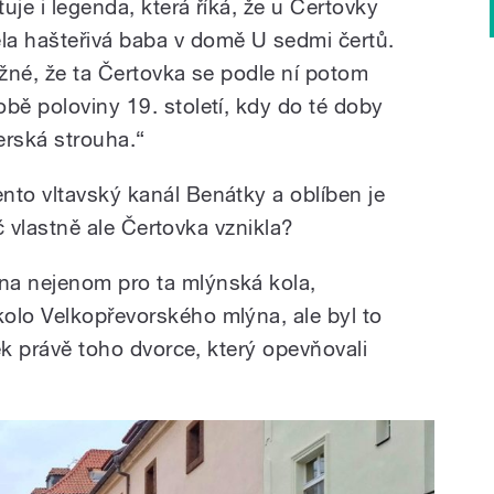
uje i legenda, která říká, že u Čertovky
la hašteřivá baba v domě U sedmi čertů.
ožné, že ta Čertovka se podle ní potom
bě poloviny 19. století, kdy do té doby
rská strouha.“
nto vltavský kanál Benátky a oblíben je
roč vlastně ale Čertovka vznikla?
na nejenom pro ta mlýnská kola,
olo Velkopřevorského mlýna, ale byl to
vek právě toho dvorce, který opevňovali