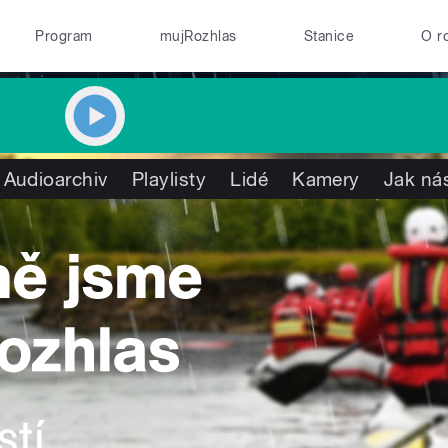
Program
mujRozhlas
Stanice
O r
Audioarchiv
Playlisty
Lidé
Kamery
Jak nás