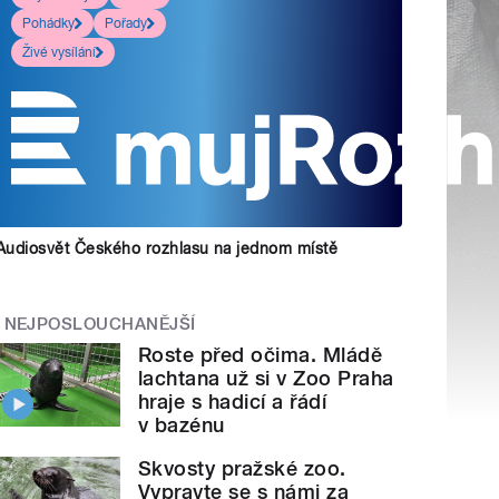
Pohádky
Pořady
Živé vysílání
Audiosvět Českého rozhlasu na jednom místě
NEJPOSLOUCHANĚJŠÍ
Roste před očima. Mládě
lachtana už si v Zoo Praha
hraje s hadicí a řádí
v bazénu
Skvosty pražské zoo.
Vypravte se s námi za