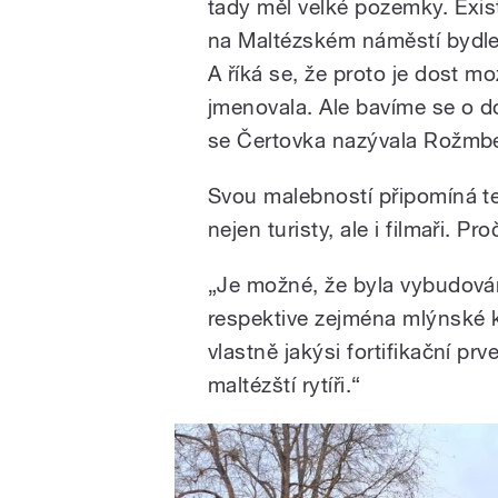
tady měl velké pozemky. Exist
na Maltézském náměstí bydle
A říká se, že proto je dost m
jmenovala. Ale bavíme se o do
se Čertovka nazývala Rožmbe
Svou malebností připomíná te
nejen turisty, ale i filmaři. P
„Je možné, že byla vybudová
respektive zejména mlýnské k
vlastně jakýsi fortifikační pr
maltézští rytíři.“