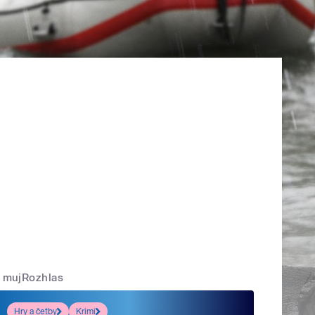
mujRozhlas
Hry a četby
Krimi