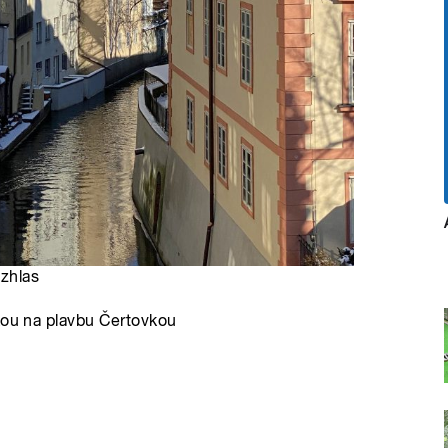
ozhlas
kou na plavbu Čertovkou