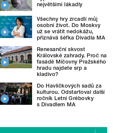
největšími lákadly
Všechny hry zrcadlí můj
osobní život. Do Moskvy
už se vrátit nedokážu,
přiznává šéfka Divadla MA
Renesanční skvost
Královské zahrady. Proč na
fasádě Míčovny Pražského
hradu najdete srp a
kladivo?
Do Havlíčkových sadů za
kulturou. Odstartoval další
ročník Letní Grébovky
s Divadlem MA