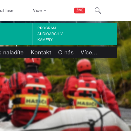
ozhlase
Více
ŽIVĚ
PROGRAM
AUDIOARCHIV
KAMERY
 naladíte
Kontakt
O nás
Více
…