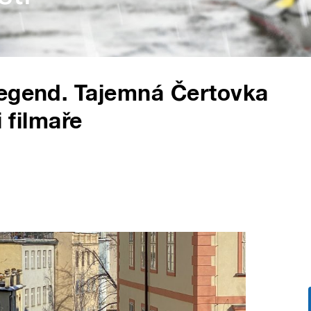
legend. Tajemná Čertovka
i filmaře