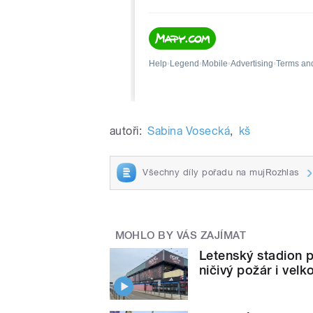
autoři:
Sabina Vosecká
,
kš
Všechny díly pořadu na mujRozhlas
MOHLO BY VÁS ZAJÍMAT
Letenský stadion pí
ničivý požár i velk