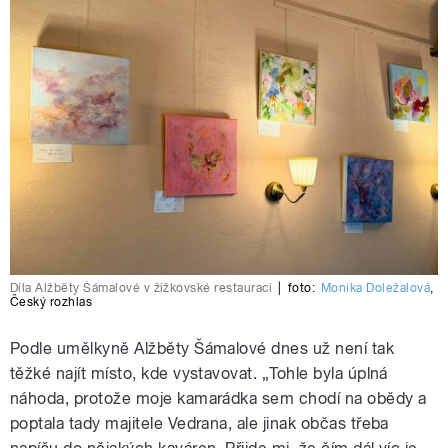
Díla Alžběty Šámalové v žižkovské restauraci
|
foto:
Monika Doležalová
,
Český rozhlas
Podle umělkyně Alžběty Šámalové dnes už není tak
těžké najít místo, kde vystavovat. „Tohle byla úplná
náhoda, protože moje kamarádka sem chodí na obědy a
poptala tady majitele Vedrana, ale jinak občas třeba