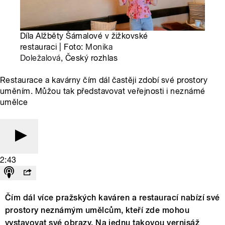
Díla Alžběty Šámalové v žižkovské
restauraci | Foto:
Monika
Doležalová
, Český rozhlas
Restaurace a kavárny čím dál častěji zdobí své prostory
uměním. Můžou tak představovat veřejnosti i neznámé
umělce
2:43
Čím dál více pražských kaváren a restaurací nabízí své
prostory neznámým umělcům, kteří zde mohou
vystavovat své obrazy. Na jednu takovou vernisáž