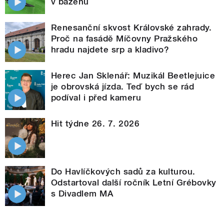
v bazénu
Renesanční skvost Královské zahrady.
Proč na fasádě Míčovny Pražského
hradu najdete srp a kladivo?
Herec Jan Sklenář: Muzikál Beetlejuice
je obrovská jízda. Teď bych se rád
podíval i před kameru
Hit týdne 26. 7. 2026
Do Havlíčkových sadů za kulturou.
Odstartoval další ročník Letní Grébovky
s Divadlem MA