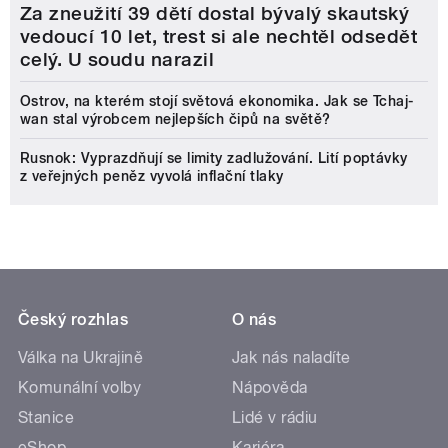
Za zneužití 39 dětí dostal bývalý skautský
vedoucí 10 let, trest si ale nechtěl odsedět
celý. U soudu narazil
Ostrov, na kterém stojí světová ekonomika. Jak se Tchaj-
wan stal výrobcem nejlepších čipů na světě?
Rusnok: Vyprazdňují se limity zadlužování. Lití poptávky
z veřejných peněz vyvolá inflační tlaky
Český rozhlas
O nás
Válka na Ukrajině
Jak nás naladíte
Komunální volby
Nápověda
Stanice
Lidé v rádiu
eShop
Kariéra