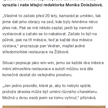
vyrazila i naše létající redaktorka Monika Doležalová.
„Vlastně to začalo před 20 lety, kamarád je umělec, tak
jsme dali jeho obrazy na zeď, kde byly řekněme něco
přes rok. Pak se mě někdo zeptal, jestli by nemohl
vystavovat a začalo se to nabalovat. Začalo to být na
půlrok, pak na tři měsíce, teď je každé dva měsíce
výstava,“ prozrazuje pan Vedran, majitel jedné
středomořské restaurace na Žižkově.
Situaci popisuje jako win-win, jemu se každé dva měsíce
mění atmosféra restaurace a autoři můžou svá díla
konečně dostat do veřejného prostoru.
„Jen jedno pravidlo, které je, aby to nebylo oplzlé,
protože dneska může být umění různého charakteru.
Možná u dvou osob jsem se tomu vyhnul,“ přiznává.