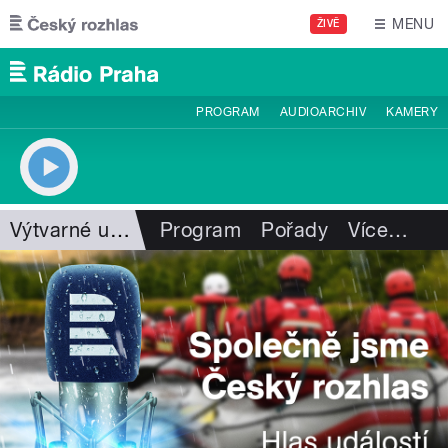
Přejít k hlavnímu obsahu
MENU
ŽIVĚ
PROGRAM
AUDIOARCHIV
KAMERY
Výtvarné umění
Program
Pořady
Více
…