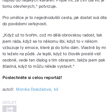
napíšu do nějakých kaváren. Přijde mi, že čím dál víc je
tomu otevřených,“ potvrzuje.
Pro umělce je to nejjednodušší cesta, jak dostat svá díla
do povědomí veřejnosti.
„Když už to tvořím, což mi dělá obrovskou radost, tak
jsem ráda, když se to někomu líbí, když to v někom
vzbuzuje ty emoce, které já do toho dám. Vlastně by mi
to leželo na půdě. Je lepší, když to člověk prostě vidí
osobně, vede ten dialog s tím obrazem, takže jsem pak
šťastná, když to můžu někde vystavit.“
Poslechněte si celou reportáž!
autoři:
Monika Doležalová
,
kš