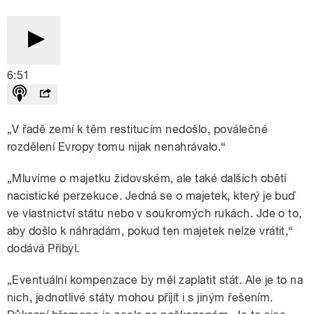
6:51
„V řadě zemí k těm restitucím nedošlo, poválečné
rozdělení Evropy tomu nijak nenahrávalo.“
„Mluvíme o majetku židovském, ale také dalších obětí
nacistické perzekuce. Jedná se o majetek, který je buď
ve vlastnictví státu nebo v soukromých rukách. Jde o to,
aby došlo k náhradám, pokud ten majetek nelze vrátit,“
dodává Přibyl.
„Eventuální kompenzace by měl zaplatit stát. Ale je to na
nich, jednotlivé státy mohou přijít i s jiným řešením.