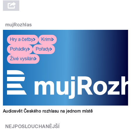
mujRozhlas
Hry a četby
Krimi
Pohádky
Pořady
Živé vysílání
Audiosvět Českého rozhlasu na jednom místě
NEJPOSLOUCHANĚJŠÍ