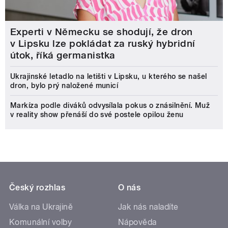
Experti v Německu se shodují, že dron
v Lipsku lze pokládat za ruský hybridní
útok, říká germanistka
Ukrajinské letadlo na letišti v Lipsku, u kterého se našel
dron, bylo prý naložené municí
Markíza podle diváků odvysílala pokus o znásilnění. Muž
v reality show přenáší do své postele opilou ženu
Český rozhlas
O nás
Válka na Ukrajině
Jak nás naladíte
Komunální volby
Nápověda