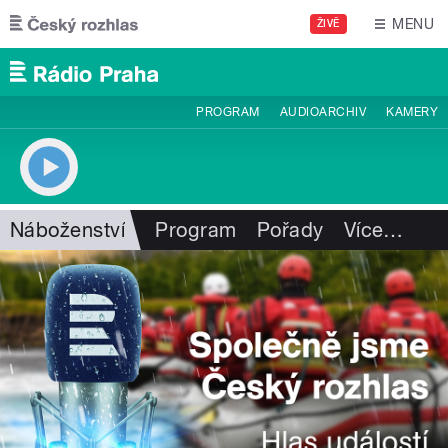
Přejít k hlavnímu obsahu
MENU
ŽIVĚ
PROGRAM
AUDIOARCHIV
KAMERY
Náboženství
Program
Pořady
Více
…