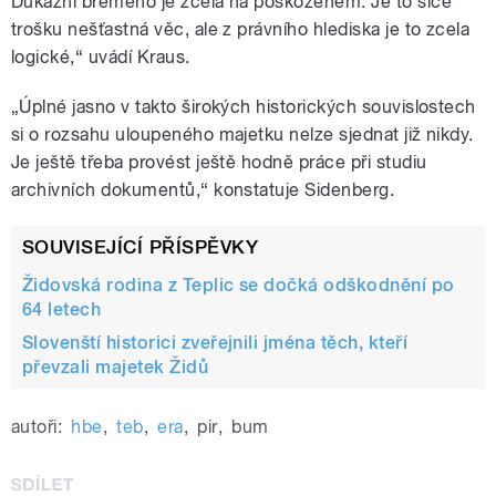
Důkazní břemeno je zcela na poškozeném. Je to sice
trošku nešťastná věc, ale z právního hlediska je to zcela
logické,“ uvádí Kraus.
„Úplné jasno v takto širokých historických souvislostech
si o rozsahu uloupeného majetku nelze sjednat již nikdy.
Je ještě třeba provést ještě hodně práce při studiu
archivních dokumentů,“ konstatuje Sidenberg.
SOUVISEJÍCÍ PŘÍSPĚVKY
Židovská rodina z Teplic se dočká odškodnění po
64 letech
Slovenští historici zveřejnili jména těch, kteří
převzali majetek Židů
autoři:
hbe
,
teb
,
era
,
pir
,
bum