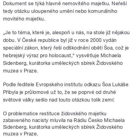
Dokument se týká hlavně nemovitého majetku. Neřeší
tedy otázku uloupeného umění nebo komunálního
movitého majetku.
„Je to téma, které je, alespoň u nás, na stole již nějakou
dobu. V České republice byl již v roce 2000 vydán
speciální zákon, který řeší odškodnění obětí Šoa, což je
hebrejský výraz pro holocaust,“ vysvětluje Michaela
Sidenberg, kurátorka uměleckých sbírek Židovského
muzea v Praze.
Podle ředitele Evropského institutu odkazu Šoa Lukáše
Přibyla je průlomové už to, že se poprvé od druhé
světové války sešlo nad touto otázkou tolik zemí:
O problematice restituce židovského majetku
zabaveného nacisty mluvila na Rádiu Česko Michaela
Sidenberg, kurátorka uměleckých sbírek Židovského
muzea v Praze.