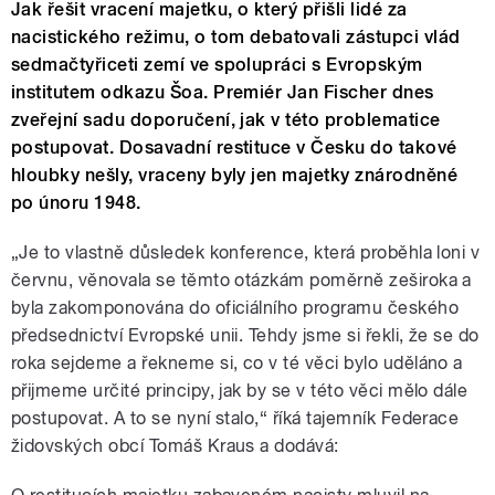
Jak řešit vracení majetku, o který přišli lidé za
nacistického režimu, o tom debatovali zástupci vlád
sedmačtyřiceti zemí ve spolupráci s Evropským
institutem odkazu Šoa. Premiér Jan Fischer dnes
zveřejní sadu doporučení, jak v této problematice
postupovat. Dosavadní restituce v Česku do takové
hloubky nešly, vraceny byly jen majetky znárodněné
po únoru 1948.
„Je to vlastně důsledek konference, která proběhla loni v
červnu, věnovala se těmto otázkám poměrně zeširoka a
byla zakomponována do oficiálního programu českého
předsednictví Evropské unii. Tehdy jsme si řekli, že se do
roka sejdeme a řekneme si, co v té věci bylo uděláno a
přijmeme určité principy, jak by se v této věci mělo dále
postupovat. A to se nyní stalo,“ říká tajemník Federace
židovských obcí Tomáš Kraus a dodává: