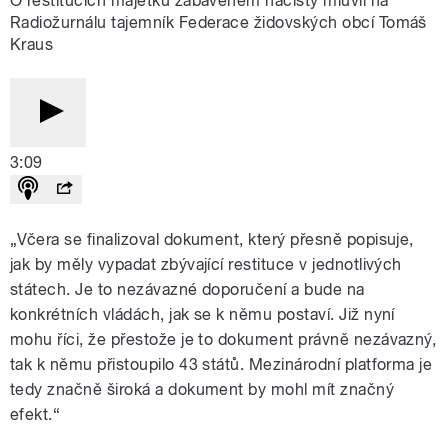
O restitucích majetku zabaveném nacisty mluvil na
Radiožurnálu tajemník Federace židovských obcí Tomáš
Kraus
3:09
„Včera se finalizoval dokument, který přesně popisuje,
jak by měly vypadat zbývající restituce v jednotlivých
státech. Je to nezávazné doporučení a bude na
konkrétních vládách, jak se k němu postaví. Již nyní
mohu říci, že přestože je to dokument právně nezávazný,
tak k němu přistoupilo 43 států. Mezinárodní platforma je
tedy značně široká a dokument by mohl mít značný
efekt.“