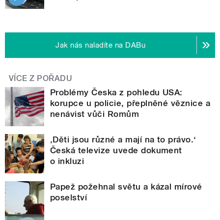
Jak nás naladíte na DABu
VÍCE Z POŘADU
Problémy Česka z pohledu USA:
korupce u policie, přeplněné věznice a
nenávist vůči Romům
‚Děti jsou různé a mají na to právo.‘
Česká televize uvede dokument
o inkluzi
Papež požehnal světu a kázal mírové
poselství