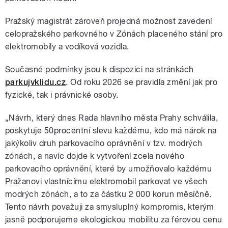
Pražský magistrát zároveň projedná možnost zavedení
celopražského parkovného v Zónách placeného stání pro
elektromobily a vodíková vozidla.
Současné podmínky jsou k dispozici na stránkách
parkujvklidu.cz
. Od roku 2026 se pravidla změní jak pro
fyzické, tak i právnické osoby.
„Návrh, který dnes Rada hlavního města Prahy schválila,
poskytuje 50procentní slevu každému, kdo má nárok na
jakýkoliv druh parkovacího oprávnění v tzv. modrých
zónách, a navíc dojde k vytvoření zcela nového
parkovacího oprávnění, které by umožňovalo každému
Pražanovi vlastnícímu elektromobil parkovat ve všech
modrých zónách, a to za částku 2 000 korun měsíčně.
Tento návrh považuji za smysluplný kompromis, kterým
jasně podporujeme ekologickou mobilitu za férovou cenu