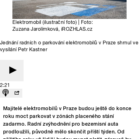
Elektromobil (ilustrační foto) | Foto:
Zuzana Jarolímková, iROZHLAS.cz
Jednání radních o parkování elektromobilů v Praze shrnul ve
vysílání Petr Kastner
2:21
Majitelé elektromobilů v Praze budou ještě do konce
roku moct parkovat v zónách placeného stání
zadarmo. Radní zvýhodnění pro bezemisní auta
prodloužili, původně mělo skončit příští týden. Od