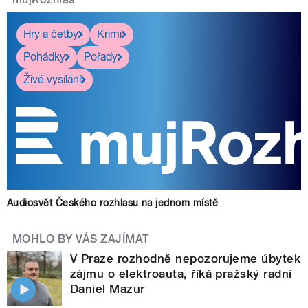
Hry a četby
Krimi
Pohádky
Pořady
Živé vysílání
Audiosvět Českého rozhlasu na jednom místě
MOHLO BY VÁS ZAJÍMAT
V Praze rozhodně nepozorujeme úbytek
zájmu o elektroauta, říká pražský radní
Daniel Mazur