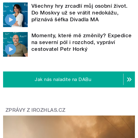
Všechny hry zrcadlí můj osobní život.
Do Moskvy už se vrátit nedokážu,
přiznává šéfka Divadla MA
Momenty, které mě změnily? Expedice
na severní pól i rozchod, vypráví
cestovatel Petr Horký
Jak nás naladíte na DABu
ZPRÁVY Z IROZHLAS.CZ