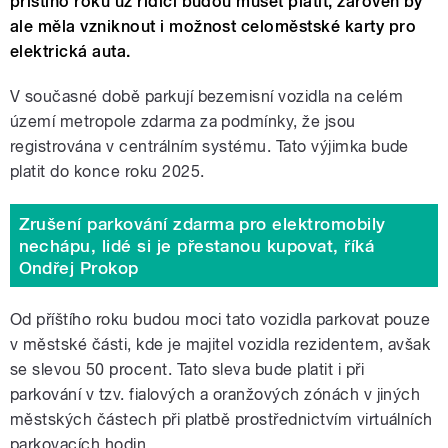
příštího roku už řidiči budou muset platit, zároveň by
ale měla vzniknout i možnost celoměstské karty pro
elektrická auta.
V současné době parkují bezemisní vozidla na celém
území metropole zdarma za podmínky, že jsou
registrována v centrálním systému. Tato výjimka bude
platit do konce roku 2025.
Zrušení parkování zdarma pro elektromobily
nechápu, lidé si je přestanou kupovat, říká
Ondřej Prokop
Od příštího roku budou moci tato vozidla parkovat pouze
v městské části, kde je majitel vozidla rezidentem, avšak
se slevou 50 procent. Tato sleva bude platit i při
parkování v tzv. fialových a oranžových zónách v jiných
městských částech při platbě prostřednictvím virtuálních
parkovacích hodin.