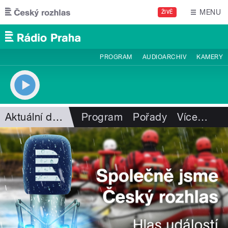
Přejít k hlavnímu obsahu
MENU
ŽIVĚ
PROGRAM
AUDIOARCHIV
KAMERY
Aktuální dění
Program
Pořady
Více
…