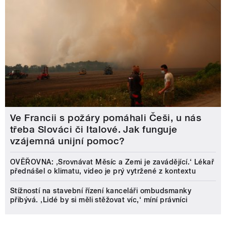
Ve Francii s požáry pomáhali Češi, u nás
třeba Slováci či Italové. Jak funguje
vzájemná unijní pomoc?
OVĚŘOVNA: ‚Srovnávat Měsíc a Zemi je zavádějící.‘ Lékař
přednášel o klimatu, video je prý vytržené z kontextu
Stížností na stavební řízení kanceláři ombudsmanky
přibývá. ‚Lidé by si měli stěžovat víc,‘ míní právníci