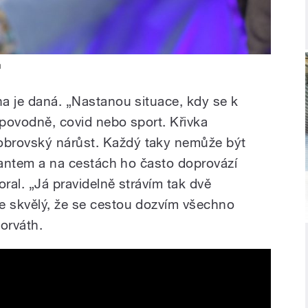
a
ha je daná. „Nastanou situace, kdy se k
 povodně, covid nebo sport. Křivka
obrovský nárůst. Každý taky nemůže být
volantem a na cestách ho často doprovází
oral. „Já pravidelně strávím tak dvě
e skvělý, že se cestou dozvím všechno
orváth.
el Horváth, Olga Lounová a René
u