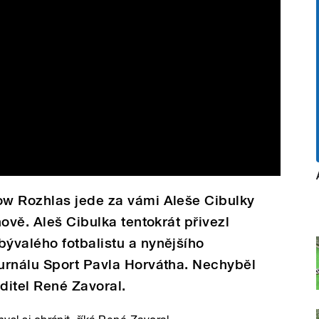
w Rozhlas jede za vámi Aleše Cibulky
ově. Aleš Cibulka tentokrát přivezl
ývalého fotbalistu a nynějšího
urnálu Sport Pavla Horvátha. Nechyběl
ditel René Zavoral.