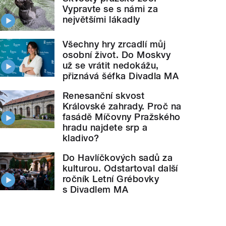
Vypravte se s námi za
největšími lákadly
Všechny hry zrcadlí můj
osobní život. Do Moskvy
už se vrátit nedokážu,
přiznává šéfka Divadla MA
Renesanční skvost
Královské zahrady. Proč na
fasádě Míčovny Pražského
hradu najdete srp a
kladivo?
Do Havlíčkových sadů za
kulturou. Odstartoval další
ročník Letní Grébovky
s Divadlem MA