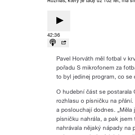
Rozhlas, který je tady už 102 let, má sm
42:36
Pavel Horváth měl fotbal v kr
pořadu S mikrofonem za fotba
to byl jedinej program, co se 
O hudební část se postarala 
rozhlasu o písničku na přání. 
a poslouchají dodnes. „Měla 
písničku nahrála, a pak jsem
nahrávala nějaký nápady na pís