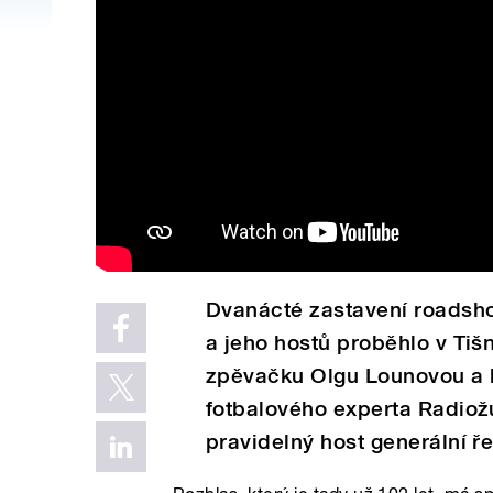
Dvanácté zastavení roadsho
a jeho hostů proběhlo v Tišn
zpěvačku Olgu Lounovou a b
fotbalového experta Radiož
pravidelný host generální ře