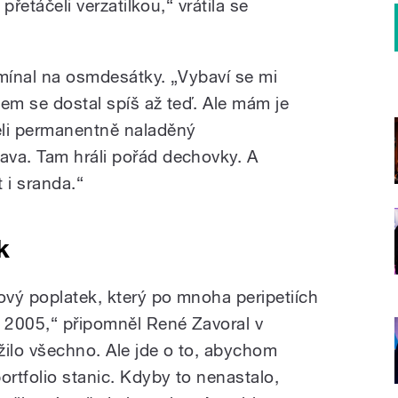
 přetáčeli verzatilkou,“ vrátila se
omínal na osmdesátky. „Vybaví se mi
sem se dostal spíš až teď. Ale mám je
ěli permanentně naladěný
ava. Tam hráli pořád dechovky. A
 i sranda.“
k
ový poplatek, který po mnoha peripetiích
u 2005,“ připomněl René Zavoral v
žilo všechno. Ale jde o to, abychom
ortfolio stanic. Kdyby to nenastalo,