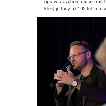
opravdu bychom museli rušit n
který je tady už 102 let, má s