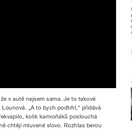
 že v autě nejsem sama. Je to takové
a Lounová. „A to bych podtrhl,“ přidává
řekvapilo, kolik kamioňáků poslouchá
eně chtějí mluvené slovo. Rozhlas berou