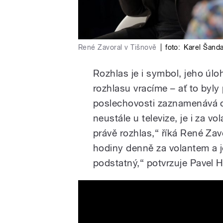
René Zavoral v Tišnově
|
foto:
Karel Šand
Rozhlas je i symbol, jeho úlo
rozhlasu vracíme – ať to byly
poslechovosti zaznamenává 
neustále u televize, je i za 
právě rozhlas,“ říká René Zav
hodiny denně za volantem a j
podstatný,“ potvrzuje Pavel H
Rozhlas jede za vámi: Pav
Zavoral o významu rozhlas