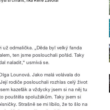
ysl si chránit, říká René Zavoral
vi už odmalička. „Děda byl velký fanda
lem, ten jsme poslouchali pořád. Taky
dal naladit,“ usmívá se.
Olga Lounová. Jako malá volávala do
Její rodiče poslouchali rozhlas celý život
jsem kazeťák a vždycky jsem si na něj tu
 to pouštěla spolužákům. Taky jsem si
ničky. Strašně se mi líbilo, že to šlo na