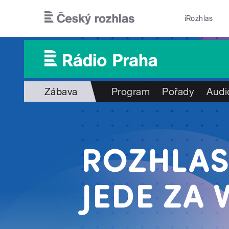
Přejít k hlavnímu obsahu
iRozhlas
Zábava
Program
Pořady
Audi