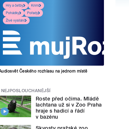
Hry a četby
Krimi
Pohádky
Pořady
Živé vysílání
Audiosvět Českého rozhlasu na jednom místě
NEJPOSLOUCHANĚJŠÍ
Roste před očima. Mládě
lachtana už si v Zoo Praha
hraje s hadicí a řádí
v bazénu
Skvosty pražské zoo.