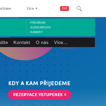
ozhlase
Více
ŽIVĚ
PROGRAM
AUDIOARCHIV
KAMERY
díte
Kontakt
O nás
Více
…