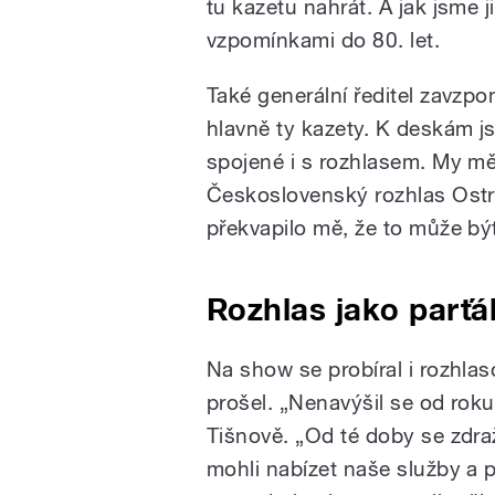
tu kazetu nahrát. A jak jsme ji
vzpomínkami do 80. let.
Také generální ředitel zavzp
hlavně ty kazety. K deskám j
spojené i s rozhlasem. My m
Československý rozhlas Ostr
překvapilo mě, že to může být
Rozhlas jako parťá
Na show se probíral i rozhlas
prošel. „Nenavýšil se od rok
Tišnově. „Od té doby se zdra
mohli nabízet naše služby a p