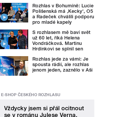
Rozhlas v Bohumíně: Lucie
Polišenská má ‚Kecky‘, O5
a Radeček chválili podporu
pro mladé kapely
S rozhlasem mě baví svět
už 60 let, říká Helena
Vondráčková. Martinu
Hrdinkovi se splnil sen
Rozhlas jede za vámi: Je
spousta rádií, ale rozhlas
jenom jeden, zaznělo v Aši
E-SHOP ČESKÉHO ROZHLASU
Vždycky jsem si přál ocitnout
se v románu Julese Verna.