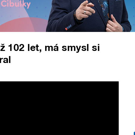
už 102 let, má smysl si
ral