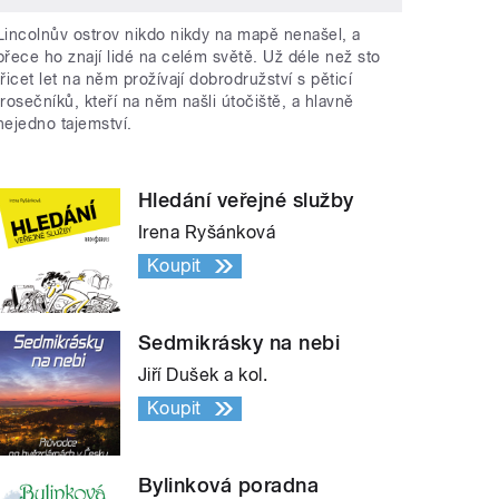
Lincolnův ostrov nikdo nikdy na mapě nenašel, a
přece ho znají lidé na celém světě. Už déle než sto
třicet let na něm prožívají dobrodružství s pěticí
trosečníků, kteří na něm našli útočiště, a hlavně
nejedno tajemství.
Hledání veřejné služby
Irena Ryšánková
Koupit
Sedmikrásky na nebi
Jiří Dušek a kol.
Koupit
Bylinková poradna