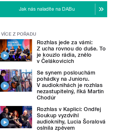
Jak nás naladíte na DABu
VÍCE Z POŘADU
Rozhlas jede za vámi:
Z ucha rovnou do duše. To
je kouzlo rádia, znělo
v Čelákovicích
Se synem poslouchám
pohádky na Junioru.
V audioknihách je rozhlas
nezastupitelný, říká Martin
Chodúr
Rozhlas v Kaplici: Ondřej
Soukup vyzdvihl
audioknihy, Lucia Šoralová
oslnila zpěvem