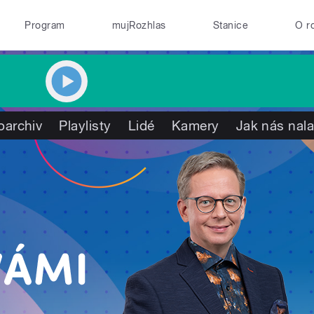
Program
mujRozhlas
Stanice
O r
oarchiv
Playlisty
Lidé
Kamery
Jak nás nala