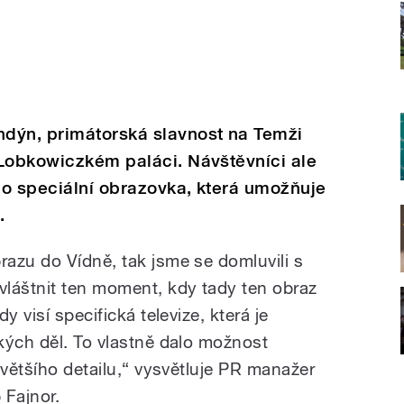
dýn, primátorská slavnost na Temži
 Lobkowiczkém paláci. Návštěvníci ale
 ho speciální obrazovka, která umožňuje
.
azu do Vídně, tak jsme se domluvili s
láštnit ten moment, kdy tady ten obraz
y visí specifická televize, která je
kých děl. To vlastně dalo možnost
 většího detailu,“ vysvětluje PR manažer
Fajnor.