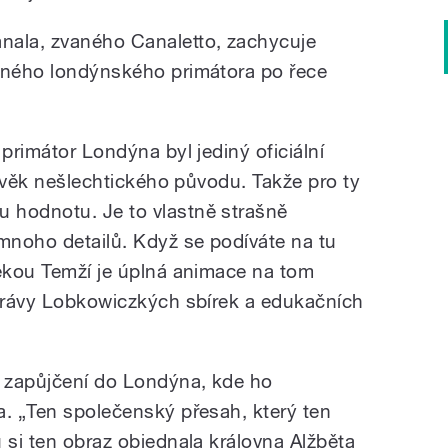
nala, zvaného Canaletto, zachycuje
leného londýnského primátora po řece
 primátor Londýna byl jediný oficiální
člověk nešlechtického původu. Takže pro ty
 hodnotu. Je to vlastně strašně
 mnoho detailů. Když se podíváte na tu
řekou Temží je úplná animace na tom
Správy Lobkowiczkých sbírek a edukačních
a zapůjčení do Londýna, kde ho
a. „Ten společenský přesah, který ten
 si ten obraz objednala královna Alžběta