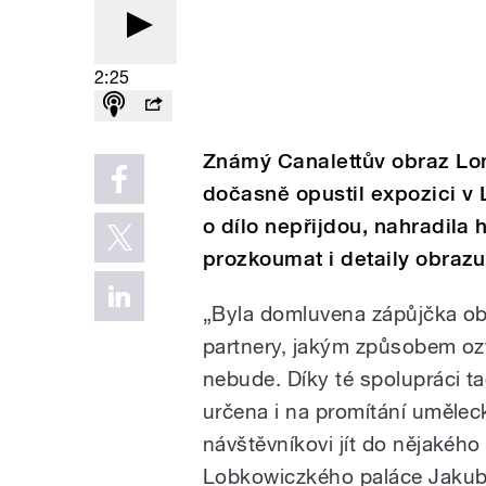
2:25
Známý Canalettův obraz Lon
dočasně opustil expozici v
o dílo nepřijdou, nahradila
prozkoumat i detaily obrazu
„Byla domluvena zápůjčka obr
partnery, jakým způsobem ozv
nebude. Díky té spolupráci tad
určena i na promítání umělec
návštěvníkovi jít do nějakého
Lobkowiczkého paláce Jakub 