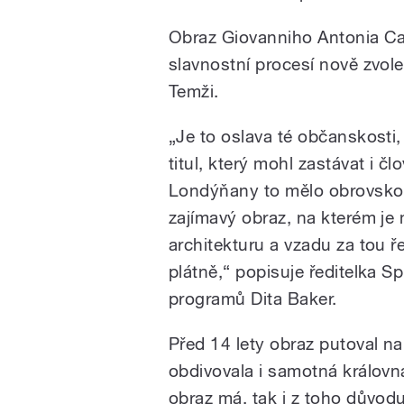
Obraz Giovanniho Antonia Ca
slavnostní procesí nově zvo
Temži.
„Je to oslava té občanskosti,
titul, který mohl zastávat i 
Londýňany to mělo obrovskou
zajímavý obraz, na kterém je
architekturu a vzadu za tou 
plátně,“ popisuje ředitelka 
programů Dita Baker.
Před 14 lety obraz putoval n
obdivovala i samotná královn
obraz má, tak i z toho důvodu