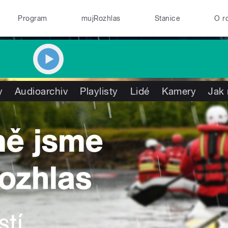
Program
mujRozhlas
Stanice
O r
y
Audioarchiv
Playlisty
Lidé
Kamery
Jak 