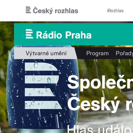
Přejít k hlavnímu obsahu
iRozhlas
Výtvarné umění
Program
Pořad