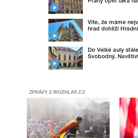
Prahy opět láká n
Víte, že máme nej
hrad dohlíží Hradní
Do Velké auly stál
Svobodný. Navštiv
ZPRÁVY Z IROZHLAS.CZ