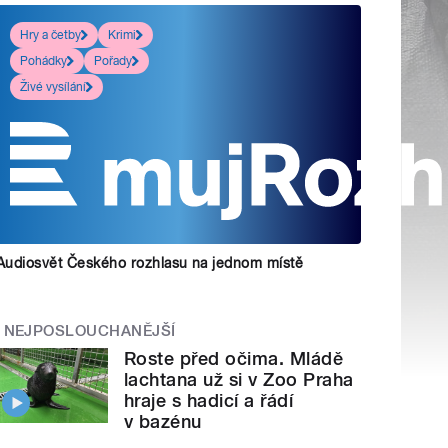
Hry a četby
Krimi
Pohádky
Pořady
Živé vysílání
Audiosvět Českého rozhlasu na jednom místě
NEJPOSLOUCHANĚJŠÍ
Roste před očima. Mládě
lachtana už si v Zoo Praha
hraje s hadicí a řádí
v bazénu