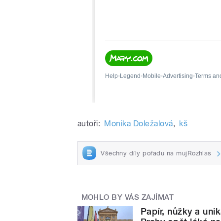
autoři:
Monika Doležalová
,
kš
Všechny díly pořadu na mujRozhlas
MOHLO BY VÁS ZAJÍMAT
Papír, nůžky a uni