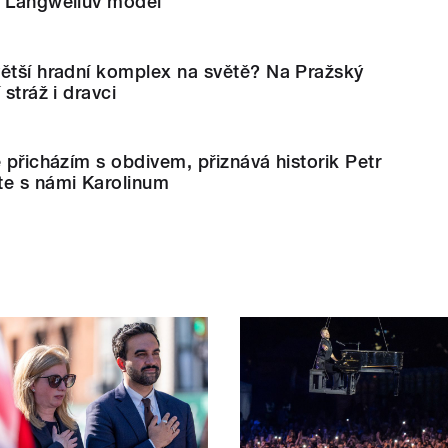
a Langweilův model
větší hradní komplex na světě? Na Pražský
 stráž i dravci
e přicházím s obdivem, přiznává historik Petr
te s námi Karolinum