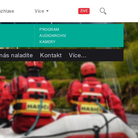
ozhlase
Více
ŽIVĚ
PROGRAM
AUDIOARCHIV
KAMERY
nás naladíte
Kontakt
Více
…