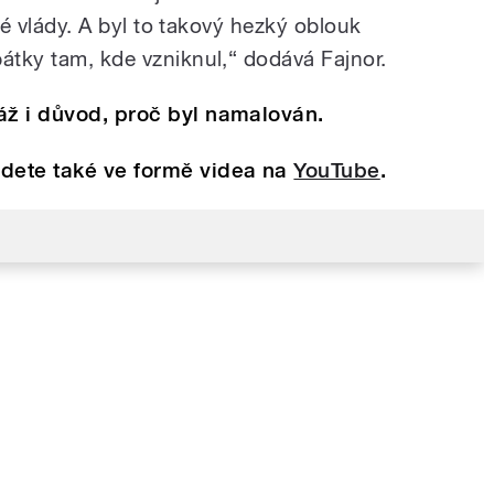
své vlády. A byl to takový hezký oblouk
átky tam, kde vzniknul,“ dodává Fajnor.
áž i důvod, proč byl namalován.
jdete také ve formě videa na
YouTube
.