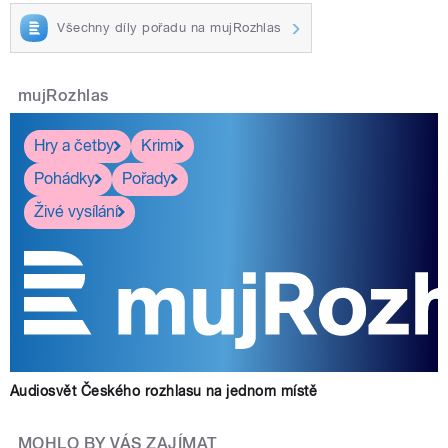
Všechny díly pořadu na mujRozhlas
mujRozhlas
Hry a četby
Krimi
Pohádky
Pořady
Živé vysílání
Audiosvět Českého rozhlasu na jednom místě
MOHLO BY VÁS ZAJÍMAT