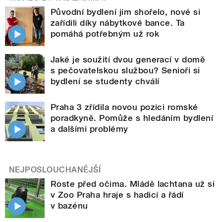
Původní bydlení jim shořelo, nové si
zařídili díky nábytkové bance. Ta
pomáhá potřebným už rok
Jaké je soužití dvou generací v domě
s pečovatelskou službou? Senioři si
bydlení se studenty chválí
Praha 3 zřídila novou pozici romské
poradkyně. Pomůže s hledáním bydlení
a dalšími problémy
NEJPOSLOUCHANĚJŠÍ
Roste před očima. Mládě lachtana už si
v Zoo Praha hraje s hadicí a řádí
v bazénu