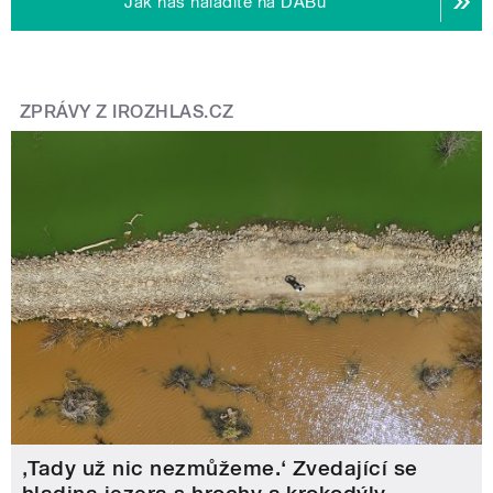
Jak nás naladíte na DABu
ZPRÁVY Z IROZHLAS.CZ
‚Tady už nic nezmůžeme.‘ Zvedající se