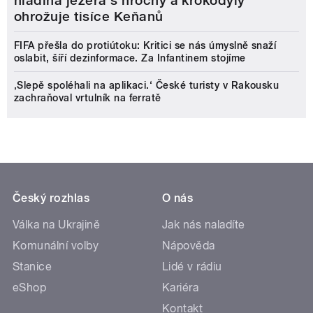
hladina jezera s hrochy a krokodýly
ohrožuje tisíce Keňanů
FIFA přešla do protiútoku: Kritici se nás úmyslně snaží
oslabit, šíří dezinformace. Za Infantinem stojíme
‚Slepě spoléhali na aplikaci.‘ České turisty v Rakousku
zachraňoval vrtulník na ferratě
Český rozhlas
O nás
Válka na Ukrajině
Jak nás naladíte
Komunální volby
Nápověda
Stanice
Lidé v rádiu
eShop
Kariéra
Kontakt