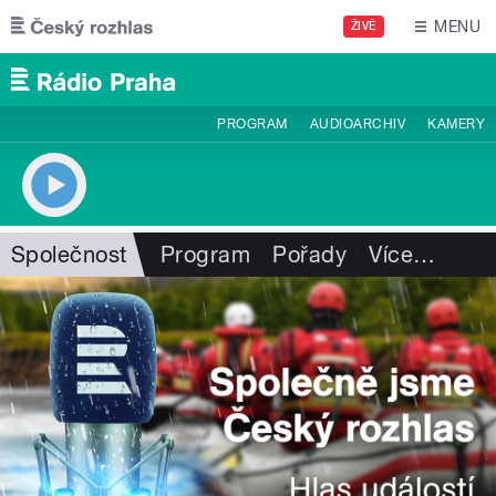
Přejít k hlavnímu obsahu
MENU
ŽIVĚ
PROGRAM
AUDIOARCHIV
KAMERY
Společnost
Program
Pořady
Více
…