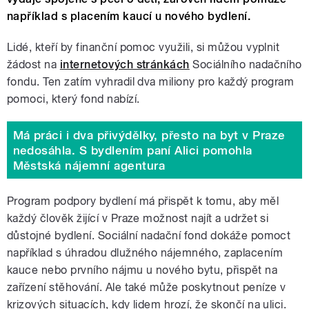
například s placením kaucí u nového bydlení.
Lidé, kteří by finanční pomoc využili, si můžou vyplnit
žádost na
internetových stránkách
Sociálního nadačního
fondu. Ten zatím vyhradil dva miliony pro každý program
pomoci, který fond nabízí.
Má práci i dva přivýdělky, přesto na byt v Praze
nedosáhla. S bydlením paní Alici pomohla
Městská nájemní agentura
Program podpory bydlení má přispět k tomu, aby měl
každý člověk žijící v Praze možnost najít a udržet si
důstojné bydlení. Sociální nadační fond dokáže pomoct
například s úhradou dlužného nájemného, zaplacením
kauce nebo prvního nájmu u nového bytu, přispět na
zařízení stěhování. Ale také může poskytnout peníze v
krizových situacích, kdy lidem hrozí, že skončí na ulici.