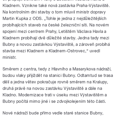
Kladnem. Vznikne také nová zastávka Praha-Výstaviště.
Na kontrolním dni stavby o tom mluvil ministr dopravy
Martin Kupka z ODS. „Tohle je jedna z nejdůležitějších
probíhajících staveb na české železniční síti. Na novém
spojení mezi centrem Prahy, Letištěm Václava Havla a
Kladnem probíhají dvě důležité stavby. Jedna tady mezi
Bubny a novou zastávkou Výstaviště, a zároveň probíhá
stavba mezi Kladnem a Kladnem-Ostrovec,“ uvedl
ministr.
Směrem z centra, tedy z Hlavního a Masarykova nádraží,
budou vlaky přijíždět na stanici Bubny. Odtamtud se trasa
dělí a jedna větev pokračuje rovně směrem na Kralupy,
druhá právě na novou zastávku Výstaviště a dále na
Kladno. Modernizace trati v úseku mezi Výstavištěm a
Bubny počítá mimo jiné i se zdvojkolejením této části.
Nové nádraží bude přímo vedle staré stanice Bubny,