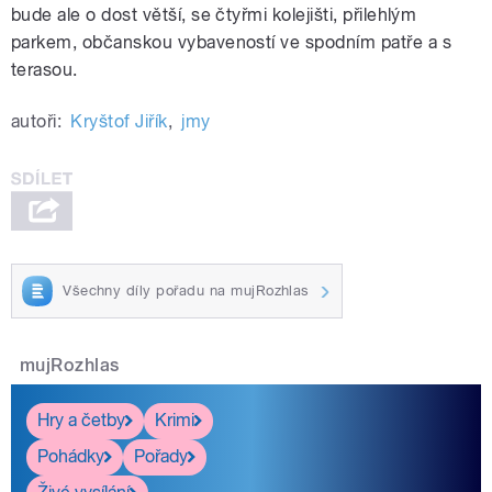
bude ale o dost větší, se čtyřmi kolejišti, přilehlým
parkem, občanskou vybaveností ve spodním patře a s
terasou.
autoři:
Kryštof Jiřík
,
jmy
Všechny díly pořadu na mujRozhlas
mujRozhlas
Hry a četby
Krimi
Pohádky
Pořady