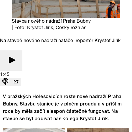
Stavba nového nádraží Praha Bubny
| Foto:
Kryštof Jiřík
, Český rozhlas
Na stavbě nového nádraží natáčel reportér Kryštof Jiřík
1:45
V pražských Holešovicích roste nové nádraží Praha
Bubny. Stavba stanice je v plném proudu a v příštím
roce by měla začít alespoň částečně fungovat. Na
stavbě se byl podívat náš kolega Kryštof Jiřík.