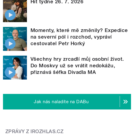
Hit týdne 26. 7. 2026
Momenty, které mě změnily? Expedice
na severní pól i rozchod, vypráví
cestovatel Petr Horký
Všechny hry zrcadlí můj osobní život.
Do Moskvy už se vrátit nedokážu,
přiznává šéfka Divadla MA
Jak nás naladíte na DABu
ZPRÁVY Z IROZHLAS.CZ