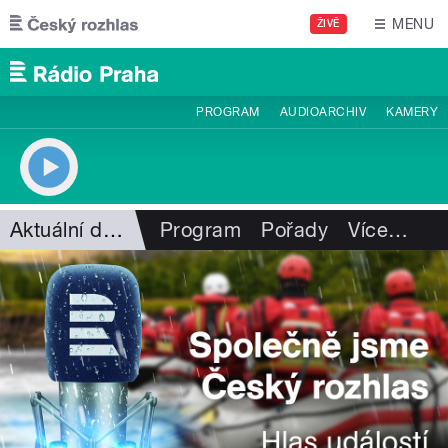
Přejít k hlavnímu obsahu
MENU
ŽIVĚ
PROGRAM
AUDIOARCHIV
KAMERY
Aktuální dění
Program
Pořady
Více
…