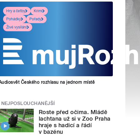
Hry a četby
Krimi
Pohádky
Pořady
Živé vysílání
Audiosvět Českého rozhlasu na jednom místě
NEJPOSLOUCHANĚJŠÍ
Roste před očima. Mládě
lachtana už si v Zoo Praha
hraje s hadicí a řádí
v bazénu