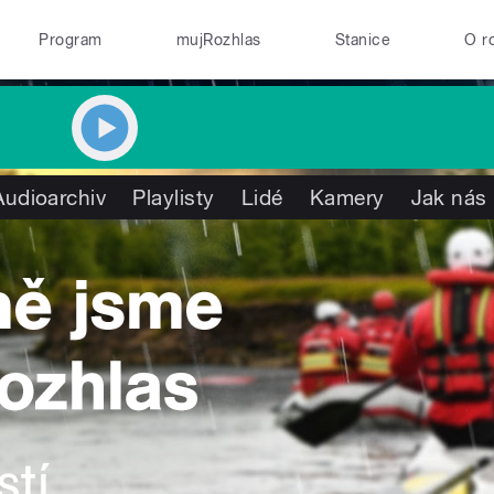
Program
mujRozhlas
Stanice
O r
Audioarchiv
Playlisty
Lidé
Kamery
Jak nás 