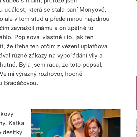
a vůbec s ničím, protože jsem
u událost, která se stala paní Monyové,
No ale v tom studiu přede mnou najednou
tčím zavraždil mámu a on zpětně to
áhlo. Popisoval vlastně i to, jak ten
t, že třeba ten otčím z vězení uplatňoval
ával různé zákazy na vypořádání vily a
hutné. Byla jsem ráda, že toto popsal,
Velmi výrazný rozhovor, hodně
ou Bradáčovou.
akový
ný. Katka
po desítky