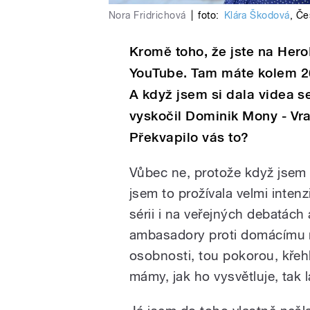
Nora Fridrichová
|
foto:
Klára Škodová
,
Če
Kromě toho, že jste na Her
YouTube. Tam máte kolem 26 
A když jsem si dala videa se
vyskočil Dominik Mony - V
Překvapilo vás to?
Vůbec ne, protože když jsem 
jsem to prožívala velmi intenz
sérii i na veřejných debatách
ambasadory proti domácímu ná
osobnosti, tou pokorou, křeh
mámy, jak ho vysvětluje, tak 