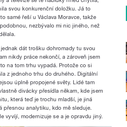
nila svou konkurenční doložku. Já to
 to samé řeší u Václava Moravce, takže
a podobnou, nezbývalo mi nic jiného, než
dělala.
a jednak dát trošku dohromady tu svou
 tam nikdy práce nekončí, a zároveň jsem
 to na tom trhu vypadá. Protože co si
la z jednoho trhu do druhého. Digitální
nejsou úplně propojené světy. Lidé tam
 vlastně divácky přesídla někam, kde jsem
u, která teď je trochu mladší, je jiná
á přesnou analytiku, kdo mě sleduje.
le vyvíjí, modernizuje se a je opravdu jiný.