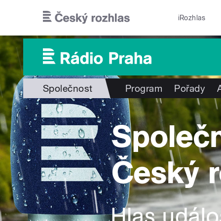
Přejít k hlavnímu obsahu
iRozhlas
Společnost
Program
Pořady