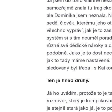
Já jsem do toho vlastně nešl
samozřejmě znala tu tragicko
ale Dominika jsem neznala. 
seděl člověk, kterému jeho o
všechno vypráví, jak je to zas
systém si s tím neuměl poradi
různé své dědické nároky a d
podobně. Jako je to dost nec
jak to tady máme nastavené. 
sledovaný byl třeba i s Katk
Ten je hned druhý.
Já ho uvádím, protože to je t
rozhovor, který je komplikova
je stejně stará jako já, je to 