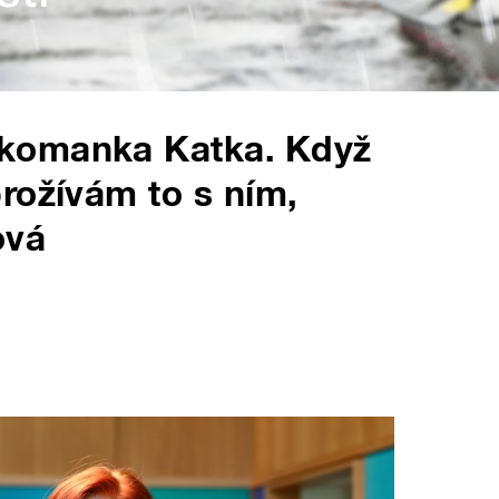
komanka Katka. Když
rožívám to s ním,
ová