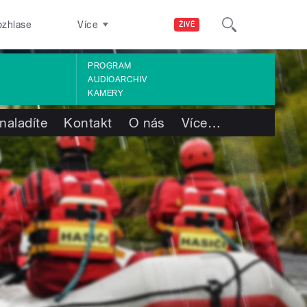
ozhlase
Více
ŽIVĚ
PROGRAM
AUDIOARCHIV
KAMERY
naladíte
Kontakt
O nás
Více
…