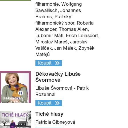
filharmonie, Wolfgang
Sawallisch, Johannes
Brahms, Pražský
filharmonický sbor, Roberta
Alexander, Thomas Allen,
Lubomír Mátl, Erich Leinsdorf,
Miroslav Mareš, Jaroslav
Vašíček, Jan Málek, Zbyněk
Matějů
Koupit
Děkovačky Libuše
Švormové
Libuše Švormová - Patrik
Rozehnal
Koupit
Tiché hlasy
Patricia Gibneyová