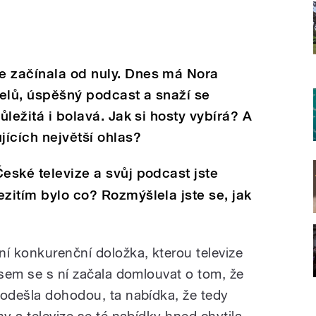
e začínala od nuly. Dnes má Nora
telů, úspěšný podcast a snaží se
ůležitá i bolavá. Jak si hosty vybírá? A
ujících největší ohlas?
České televize a svůj podcast jste
ezitím bylo co? Rozmýšlela jste se, jak
ní konkurenční doložka, kterou televize
jsem se s ní začala domlouvat o tom, že
 odešla dohodou, ta nabídka, že tedy
ny a televize se té nabídky hned chytila,