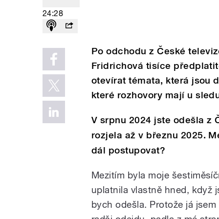
24:28
Po odchodu z České televiz
Fridrichová tisíce předplati
otevírat témata, která jsou d
které rozhovory mají u sled
V srpnu 2024 jste odešla z 
rozjela až v březnu 2025. M
dál postupovat?
Mezitím byla moje šestiměsíč
uplatnila vlastně hned, když 
bych odešla. Protože já jsem
radši odejdu, padla z mé stra