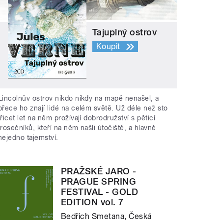
Tajuplný ostrov
Koupit
Lincolnův ostrov nikdo nikdy na mapě nenašel, a
přece ho znají lidé na celém světě. Už déle než sto
třicet let na něm prožívají dobrodružství s pěticí
trosečníků, kteří na něm našli útočiště, a hlavně
nejedno tajemství.
PRAŽSKÉ JARO -
PRAGUE SPRING
FESTIVAL - GOLD
EDITION vol. 7
Bedřich Smetana, Česká