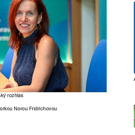
ský rozhlas
torkou Norou Fridrichovou