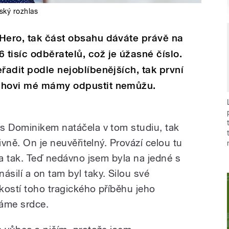
ský rozhlas
oHero, tak část obsahu dáváte právě na
tisíc odběratelů, což je úžasné číslo.
řadit podle nejoblíbenějších, tak první
rahovi mé mámy odpustit nemůžu.
s Dominikem natáčela v tom studiu, tak
ivně. On je neuvěřitelný. Provází celou tu
 a tak. Teď nedávno jsem byla na jedné s
silí a on tam byl taky. Silou své
kostí toho tragického příběhu jeho
láme srdce.