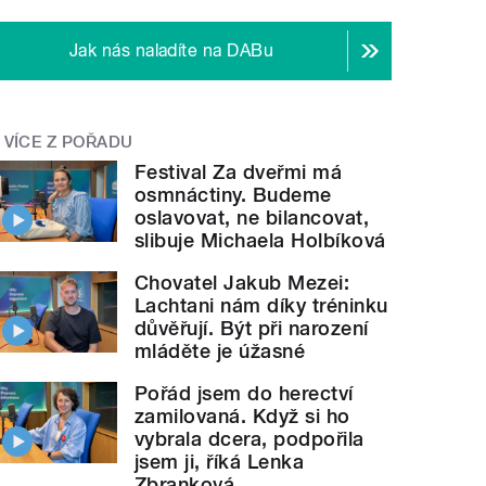
Jak nás naladíte na DABu
VÍCE Z POŘADU
Festival Za dveřmi má
osmnáctiny. Budeme
oslavovat, ne bilancovat,
slibuje Michaela Holbíková
Chovatel Jakub Mezei:
Lachtani nám díky tréninku
důvěřují. Být při narození
mláděte je úžasné
Pořád jsem do herectví
zamilovaná. Když si ho
vybrala dcera, podpořila
jsem ji, říká Lenka
Zbranková