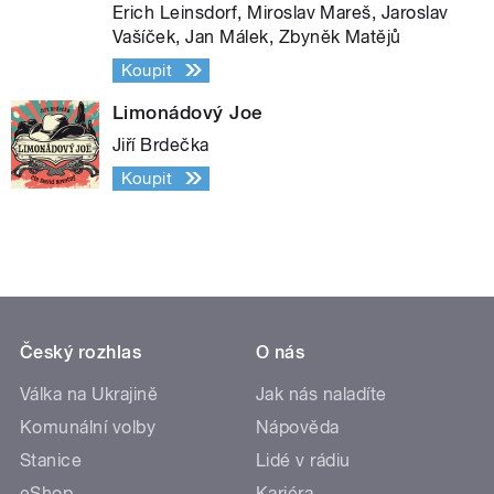
Erich Leinsdorf, Miroslav Mareš, Jaroslav
Vašíček, Jan Málek, Zbyněk Matějů
Koupit
Limonádový Joe
Jiří Brdečka
Koupit
Český rozhlas
O nás
Válka na Ukrajině
Jak nás naladíte
Komunální volby
Nápověda
Stanice
Lidé v rádiu
eShop
Kariéra