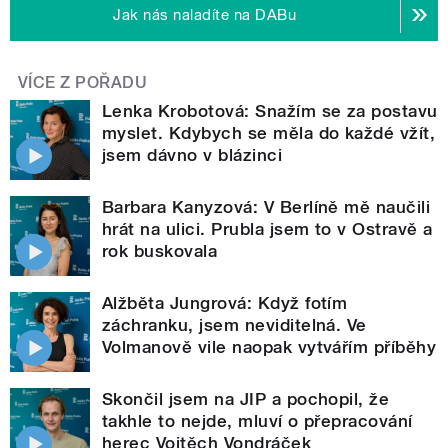
Jak nás naladíte na DABu
VÍCE Z POŘADU
Lenka Krobotová: Snažím se za postavu
myslet. Kdybych se měla do každé vžít,
jsem dávno v blázinci
Barbara Kanyzová: V Berlíně mě naučili
hrát na ulici. Prubla jsem to v Ostravě a
rok buskovala
Alžběta Jungrová: Když fotím
záchranku, jsem neviditelná. Ve
Volmanově vile naopak vytvářím příběhy
Skončil jsem na JIP a pochopil, že
takhle to nejde, mluví o přepracování
herec Vojtěch Vondráček