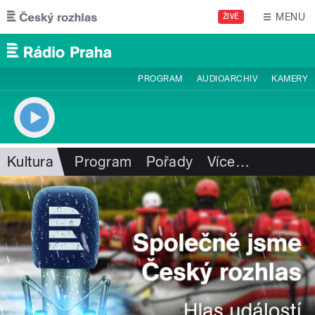
Přejít k hlavnímu obsahu
MENU
ŽIVĚ
PROGRAM
AUDIOARCHIV
KAMERY
Kultura
Program
Pořady
Více
…