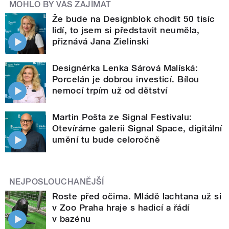
MOHLO BY VÁS ZAJÍMAT
Že bude na Designblok chodit 50 tisíc
lidí, to jsem si představit neuměla,
přiznává Jana Zielinski
Designérka Lenka Sárová Malíská:
Porcelán je dobrou investicí. Bílou
nemocí trpím už od dětství
Martin Pošta ze Signal Festivalu:
Otevíráme galerii Signal Space, digitální
umění tu bude celoročně
NEJPOSLOUCHANĚJŠÍ
Roste před očima. Mládě lachtana už si
v Zoo Praha hraje s hadicí a řádí
v bazénu