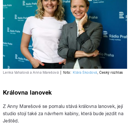
Lenka Vahalová a Anna Marešová
|
foto:
Klára Škodová
,
Český rozhlas
Královna lanovek
Z Anny Marešové se pomalu stává královna lanovek, její
studio stojí také za návrhem kabiny, která bude jezdit na
Ještěd.