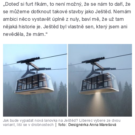
„Doteď si furt říkám, to není možný, že se nám to daří, že
se můžeme dotknout takové stavby jako Ještěd. Nemám
ambici něco vystavět úplně z nuly, baví mě, že už tam
nějaká historie je. Ještěd byl vlastně sen, který jsem ani
nevěděla, že mám.“
Jak bude vypadat nová lanovka na Ještěd? Liberec vybere ze dvou
variant, liší se v drobnostech
|
foto:
Designérka Anna Marešová