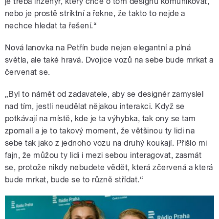
je třeba inženýr, který chce o tom designu komunikovat,
nebo je prostě striktní a řekne, že takto to nejde a
nechce hledat ta řešení.“
Nová lanovka na Petřín bude nejen elegantní a plná
světla, ale také hravá. Dvojice vozů na sebe bude mrkat a
červenat se.
„Byl to námět od zadavatele, aby se designér zamyslel
nad tím, jestli neudělat nějakou interakci. Když se
potkávají na místě, kde je ta výhybka, tak ony se tam
zpomalí a je to takový moment, že většinou ty lidi na
sebe tak jako z jednoho vozu na druhý koukají. Přišlo mi
fajn, že můžou ty lidi i mezi sebou interagovat, zasmát
se, protože nikdy nebudete vědět, která zčervená a která
bude mrkat, bude se to různě střídat.“