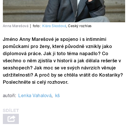
Anna Marešová
|
foto:
Klára Škodová
,
Český rozhlas
Jméno Anny Marešové je spojeno i s intimními
pomůckami pro ženy, které původně vznikly jako
diplomová práce. Jak ji toto téma napadlo? Co
všechno o něm zjistila v historii a jak dělala rešerše v
sexshopech? Jak moc se ve svých návrzích věnuje
udržitelnosti? A proč by se chtěla vrátit do Kostariky?
Poslechněte si celý rozhovor.
autoři:
Lenka Vahalová
,
kš