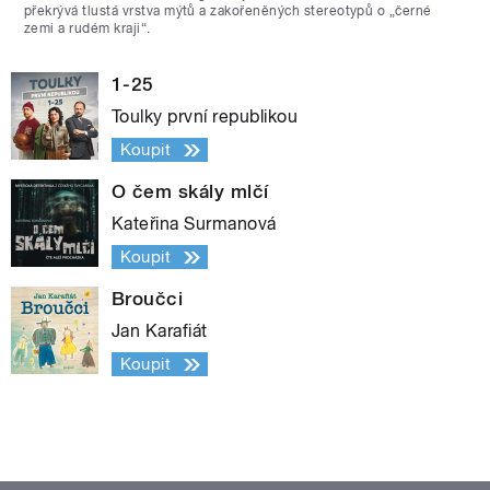
překrývá tlustá vrstva mýtů a zakořeněných stereotypů o „černé
zemi a rudém kraji“.
1-25
Toulky první republikou
Koupit
O čem skály mlčí
Kateřina Surmanová
Koupit
Broučci
Jan Karafiát
Koupit