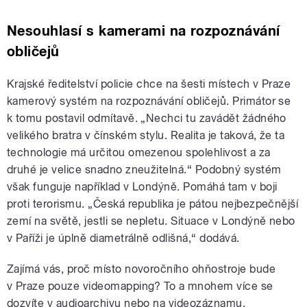
Nesouhlasí s kamerami na rozpoznávání
obličejů
Krajské ředitelství policie chce na šesti místech v Praze
kamerový systém na rozpoznávání obličejů. Primátor se
k tomu postavil odmítavě. „Nechci tu zavádět žádného
velikého bratra v čínském stylu. Realita je taková, že ta
technologie má určitou omezenou spolehlivost a za
druhé je velice snadno zneužitelná.“ Podobný systém
však funguje například v Londýně. Pomáhá tam v boji
proti terorismu. „Česká republika je pátou nejbezpečnější
zemí na světě, jestli se nepletu. Situace v Londýně nebo
v Paříži je úplně diametrálně odlišná,“ dodává.
Zajímá vás, proč místo novoročního ohňostroje bude
v Praze pouze videomapping? To a mnohem více se
dozvíte v audioarchivu nebo na videozáznamu.