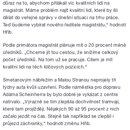
důraz na to, abychom přilákali víc kvalitních lidí na
magistrát. Máme problém najít kvalitní lidi, které by šli
dělat do veřejné správy v dnešní situaci na trhu práce.
Teď budeme vybírat nového ředitele magistrátu,“ hodnotí
Hřib.
Podle primátora magistrát plánuje mít o 20 procent méně
úředníků. „Chceme jít tou cestou, že snížíme celkový
počet úředníků. Na tom už se pracuje. Cílem je mít
kvalitní lidi na těch klíčových pozicích.“
Smetanovým nábřežím a Malou Stranou neprojely tři
týdny auta kvůli uzavření. Podle náměstka pro dopravu
Adama Scheinherra by bylo dobré je vykázat z centra
natrvalo. „Výrazně se tím zlepšila dochvilnost tramvají,
které tam projíždějí. Nějakých 90 až 95 procent z nich
začalo jezdit na čas. Stejně tak například se zlepšil i
průjezd záchranky,“ hodnotí změnu Hřib.