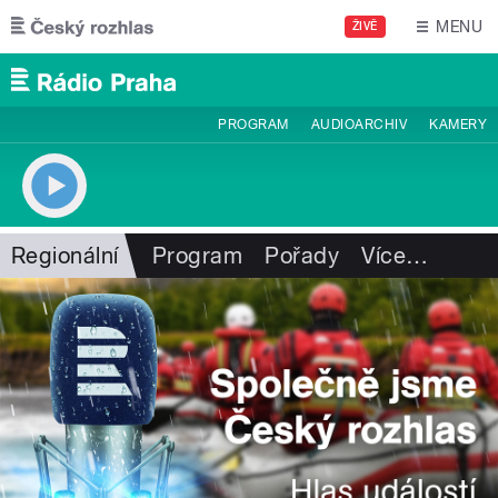
Přejít k hlavnímu obsahu
MENU
ŽIVĚ
PROGRAM
AUDIOARCHIV
KAMERY
Regionální
Program
Pořady
Více
…