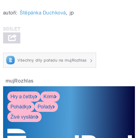
autoři:
Štěpánka Duchková
,
jp
Všechny díly pořadu na mujRozhlas
mujRozhlas
Hry a četby
Krimi
Pohádky
Pořady
Živé vysílání