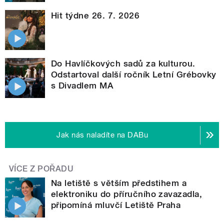
Hit týdne 26. 7. 2026
Do Havlíčkových sadů za kulturou.
Odstartoval další ročník Letní Grébovky
s Divadlem MA
Jak nás naladíte na DABu
VÍCE Z POŘADU
Na letiště s větším předstihem a
elektroniku do příručního zavazadla,
připomíná mluvčí Letiště Praha