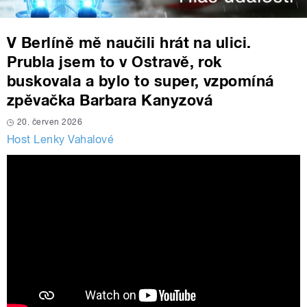
V Berlíně mě naučili hrát na ulici.
Prubla jsem to v Ostravě, rok
buskovala a bylo to super, vzpomíná
zpěvačka Barbara Kanyzová
20. červen 2026
Host Lenky Vahalové