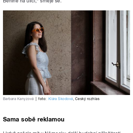
Berlíně na ulici,“ směje se.
Barbara Kanyzová
|
foto:
Klára Škodová
,
Český rozhlas
Sama sobě reklamou