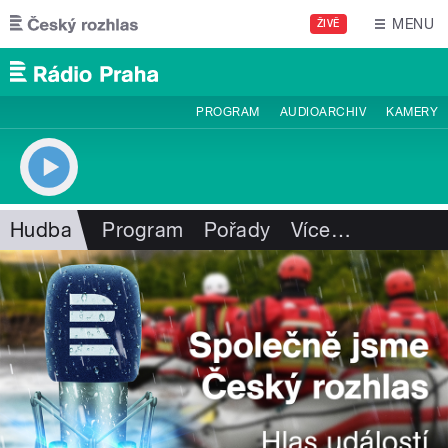
Přejít k hlavnímu obsahu
MENU
ŽIVĚ
PROGRAM
AUDIOARCHIV
KAMERY
Hudba
Program
Pořady
Více
…