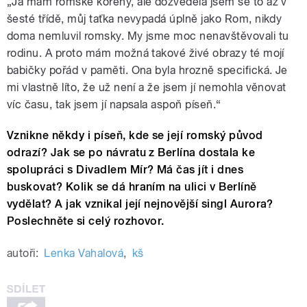
„Já mám romské kořeny, ale dozvěděla jsem se to až v
šesté třídě, můj taťka nevypadá úplně jako Rom, nikdy
doma nemluvil romsky. My jsme moc nenavštěvovali tu
rodinu. A proto mám možná takové živé obrazy té mojí
babičky pořád v paměti. Ona byla hrozně specifická. Je
mi vlastně líto, že už není a že jsem jí nemohla věnovat
víc času, tak jsem jí napsala aspoň píseň.“
Vznikne někdy i píseň, kde se její romský původ
odrazí? Jak se po návratu z Berlína dostala ke
spolupráci s Divadlem Mír? Má čas jít i dnes
buskovat? Kolik se dá hraním na ulici v Berlíně
vydělat? A jak vznikal její nejnovější singl Aurora?
Poslechněte si celý rozhovor.
autoři:
Lenka Vahalová
,
kš