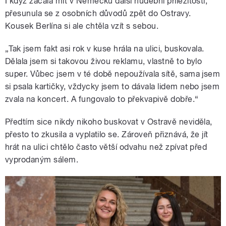
I když začala mít v Německu další hudební příležitosti,
přesunula se z osobních důvodů zpět do Ostravy.
Kousek Berlína si ale chtěla vzít s sebou.
„Tak jsem fakt asi rok v kuse hrála na ulici, buskovala.
Dělala jsem si takovou živou reklamu, vlastně to bylo
super. Vůbec jsem v té době nepoužívala sítě, sama jsem
si psala kartičky, vždycky jsem to dávala lidem nebo jsem
zvala na koncert. A fungovalo to překvapivě dobře.“
Předtím sice nikdy nikoho buskovat v Ostravě neviděla,
přesto to zkusila a vyplatilo se. Zároveň přiznává, že jít
hrát na ulici chtělo často větší odvahu než zpívat před
vyprodaným sálem.