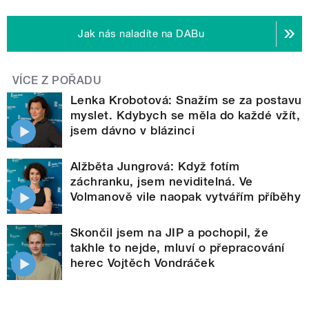
Jak nás naladíte na DABu
VÍCE Z POŘADU
Lenka Krobotová: Snažím se za postavu
myslet. Kdybych se měla do každé vžít,
jsem dávno v blázinci
Alžběta Jungrová: Když fotím
záchranku, jsem neviditelná. Ve
Volmanově vile naopak vytvářím příběhy
Skončil jsem na JIP a pochopil, že
takhle to nejde, mluví o přepracování
herec Vojtěch Vondráček