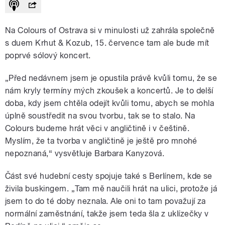
Na Colours of Ostrava si v minulosti už zahrála společně
s duem Krhut & Kozub, 15. července tam ale bude mít
poprvé sólový koncert.
„Před nedávnem jsem je opustila právě kvůli tomu, že se
nám kryly termíny mých zkoušek a koncertů. Je to delší
doba, kdy jsem chtěla odejít kvůli tomu, abych se mohla
úplně soustředit na svou tvorbu, tak se to stalo. Na
Colours budeme hrát věci v angličtině i v češtině.
Myslím, že ta tvorba v angličtině je ještě pro mnohé
nepoznaná,“ vysvětluje Barbara Kanyzová.
Část své hudební cesty spojuje také s Berlínem, kde se
živila buskingem. „Tam mě naučili hrát na ulici, protože já
jsem to do té doby neznala. Ale oni to tam považují za
normální zaměstnání, takže jsem teda šla z uklízečky v