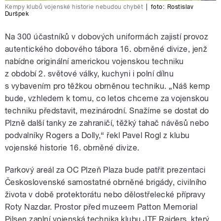
Kempy klubů vojenské historie nebudou chybět
|
foto:
Rostislav
Duršpek
Na 300 účastníků v dobových uniformách zajistí provoz
autentického dobového tábora 16. obrněné divize, jenž
nabídne originální americkou vojenskou techniku
z období 2. světové války, kuchyni i polní dílnu
s vybavením pro těžkou obrněnou techniku. „Náš kemp
bude, vzhledem k tomu, co letos chceme za vojenskou
techniku představit, mezinárodní. Snažíme se dostat do
Plzně další tanky ze zahraničí, těžký tahač návěsů nebo
podvalníky Rogers a Dolly,“ řekl Pavel Rogl z klubu
vojenské historie 16. obrněné divize.
Parkový areál za OC Plzeň Plaza bude patřit prezentaci
Československé samostatné obrněné brigády, civilního
života v době protektorátu nebo dělostřelecké přípravy
Roty Nazdar. Prostor před muzeem Patton Memorial
Pilsen zaplní vojenská technika klubu JTF Raiders, který