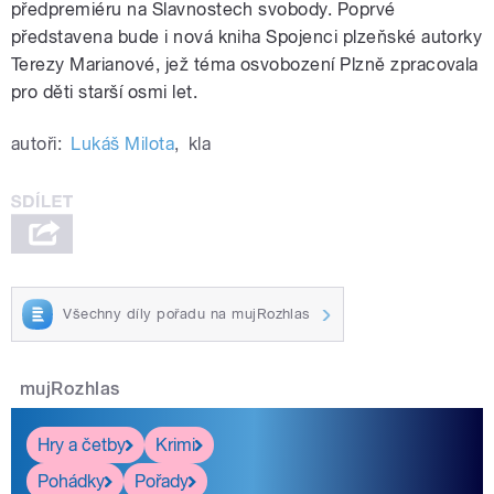
předpremiéru na Slavnostech svobody. Poprvé
představena bude i nová kniha Spojenci plzeňské autorky
Terezy Marianové, jež téma osvobození Plzně zpracovala
pro děti starší osmi let.
autoři:
Lukáš Milota
,
kla
Všechny díly pořadu na mujRozhlas
mujRozhlas
Hry a četby
Krimi
Pohádky
Pořady