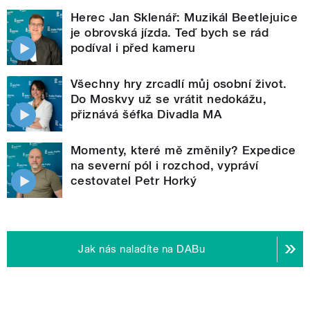
Herec Jan Sklenář: Muzikál Beetlejuice
je obrovská jízda. Teď bych se rád
podíval i před kameru
Všechny hry zrcadlí můj osobní život.
Do Moskvy už se vrátit nedokážu,
přiznává šéfka Divadla MA
Momenty, které mě změnily? Expedice
na severní pól i rozchod, vypráví
cestovatel Petr Horký
Jak nás naladíte na DABu