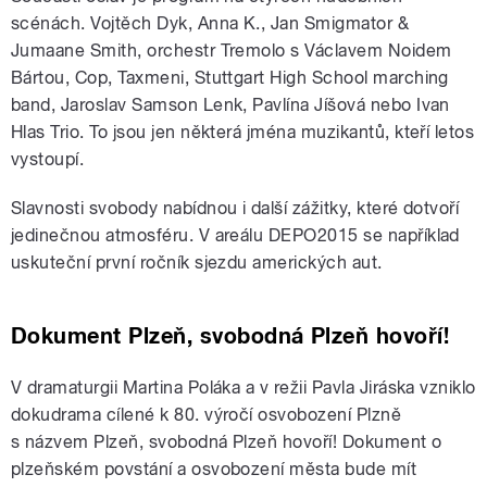
scénách. Vojtěch Dyk, Anna K., Jan Smigmator &
Jumaane Smith, orchestr Tremolo s Václavem Noidem
Bártou, Cop, Taxmeni, Stuttgart High School marching
band, Jaroslav Samson Lenk, Pavlína Jíšová nebo Ivan
Hlas Trio. To jsou jen některá jména muzikantů, kteří letos
vystoupí.
Slavnosti svobody nabídnou i další zážitky, které dotvoří
jedinečnou atmosféru. V areálu DEPO2015 se například
uskuteční první ročník sjezdu amerických aut.
Dokument Plzeň, svobodná Plzeň hovoří!
V dramaturgii Martina Poláka a v režii Pavla Jiráska vzniklo
dokudrama cílené k 80. výročí osvobození Plzně
s názvem Plzeň, svobodná Plzeň hovoří! Dokument o
plzeňském povstání a osvobození města bude mít