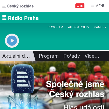
Přejít k hlavnímu obsahu
MENU
ŽIVĚ
PROGRAM
AUDIOARCHIV
KAMERY
Aktuální dění
Program
Pořady
Více
…