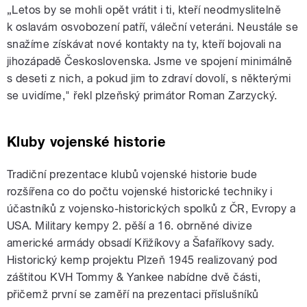
„Letos by se mohli opět vrátit i ti, kteří neodmyslitelně
k oslavám osvobození patří, váleční veteráni. Neustále se
snažíme získávat nové kontakty na ty, kteří bojovali na
jihozápadě Československa. Jsme ve spojení minimálně
s deseti z nich, a pokud jim to zdraví dovolí, s některými
se uvidíme," řekl plzeňský primátor Roman Zarzycký.
Kluby vojenské historie
Tradiční prezentace klubů vojenské historie bude
rozšířena co do počtu vojenské historické techniky i
účastníků z vojensko-historických spolků z ČR, Evropy a
USA. Military kempy 2. pěší a 16. obrněné divize
americké armády obsadí Křižíkovy a Šafaříkovy sady.
Historický kemp projektu Plzeň 1945 realizovaný pod
záštitou KVH Tommy & Yankee nabídne dvě části,
přičemž první se zaměří na prezentaci příslušníků