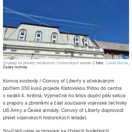
Chystají se přelety moderních i historických letadel
|
foto:
Lukáš Milota
,
Český rozhlas
Konvoj svobody / Convoy of Liberty s očekáváným
počtem 350 kusů projede Klatovskou třídou do centra
v neděli 4. května. Výjimečně ho letos doplní pěší sekce
s prapory a zbraněmi a část současné vojenské techniky
US Army a České armády. Convoy of Liberty doprovodí
přelet vojenských historických letadel.
Součástí oslav je program na čtyřech hudebních